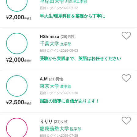
早稲田大学
創造理工学部
最終ログイン:2026-07-22
早大生/理系科目を基礎から丁寧に
2,000
¥
/時給
HShimizu
(20)男性
千葉大学
文学部
最終ログイン:2026-08-03
受験から実践まで、英語はお任せください
2,000
¥
/時給
A.M
(21)男性
東京大学
農学部
最終ログイン:2026-07-30
国語の指導に自信があります！
2,500
¥
/時給
りりり
(21)女性
慶應義塾大学
医学部
最終ログイン:2026-07-29