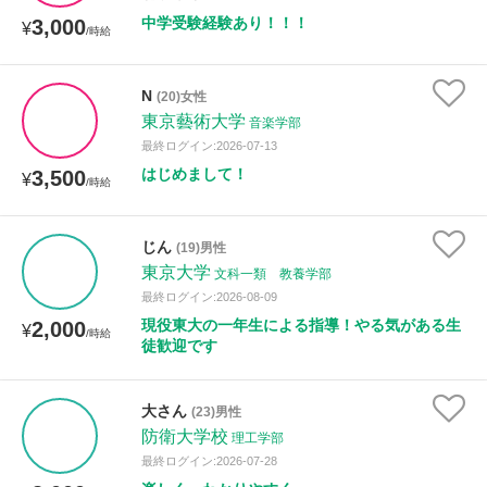
中学受験経験あり！！！
3,000
¥
/時給
N
(20)女性
東京藝術大学
音楽学部
最終ログイン:2026-07-13
はじめまして！
3,500
¥
/時給
じん
(19)男性
東京大学
文科一類 教養学部
最終ログイン:2026-08-09
現役東大の一年生による指導！やる気がある生
2,000
¥
/時給
徒歓迎です
大さん
(23)男性
防衛大学校
理工学部
最終ログイン:2026-07-28