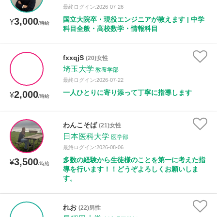
最終ログイン:2026-07-26
国立大院卒・現役エンジニアが教えます | 中学
3,000
¥
/時給
性別
科目全般・高校数学・情報科目
fxxqjS
(20)女性
埼玉大学
教養学部
最終ログイン:2026-07-22
一人ひとりに寄り添って丁寧に指導します
2,000
¥
/時給
わんこそば
(21)女性
日本医科大学
医学部
最終ログイン:2026-08-06
多数の経験から生徒様のことを第一に考えた指
3,500
¥
/時給
導を行います！！どうぞよろしくお願いしま
す。
れお
(22)男性