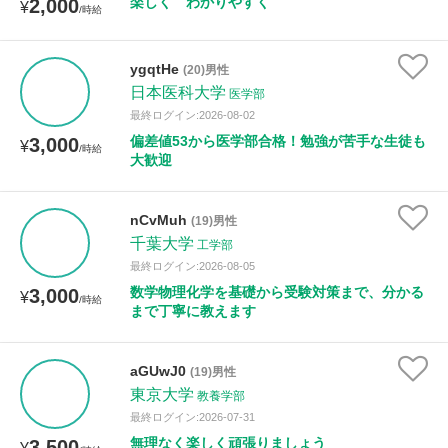
楽しく わかりやすく
2,000
¥
/時給
ygqtHe
(20)男性
日本医科大学
医学部
最終ログイン:2026-08-02
偏差値53から医学部合格！勉強が苦手な生徒も
3,000
¥
/時給
大歓迎
nCvMuh
(19)男性
千葉大学
工学部
最終ログイン:2026-08-05
数学物理化学を基礎から受験対策まで、分かる
3,000
¥
/時給
まで丁寧に教えます
aGUwJ0
(19)男性
東京大学
教養学部
最終ログイン:2026-07-31
無理なく楽しく頑張りましょう
3,500