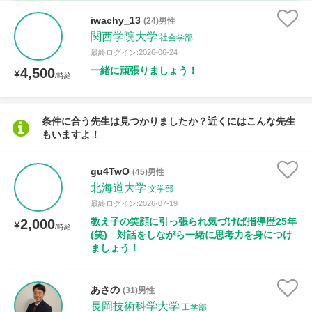
時給：¥1,000 ～ ¥10,000
iwachy_13
(24)男性
関西学院大学
社会学部
最終ログイン:2026-06-24
一緒に頑張りましょう！
4,500
授業可能日
¥
/時給
月曜日
火曜日
水曜日
木曜日
金曜日
条件に合う先生は見つかりましたか？近くにはこんな先生
もいますよ！
土曜日
日曜日
所属大学
gu4TwO
(45)男性
北海道大学
文学部
最終ログイン:2026-07-19
教え子の笑顔に引っ張られ気づけば指導歴25年
2,000
¥
/時給
距離：15km以内
(笑) 対話をしながら一緒に思考力を身につけ
ましょう！
あさの
(31)男性
年齢：18-101歳
長岡技術科学大学
工学部