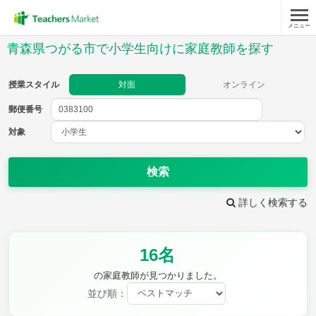
メニュー
授業スタイル
青森県つがる市で小学生向けに家庭教師を探す
対面
オンライン
授業スタイル
対面
オンライン
郵便番号
郵便
番号
対象
対象
検索
詳しく検索する
教科
16名
国語
社会
算数
理科
英語
音楽
の家庭教師が見つかりました。
家庭科
保健・体育
並び順：
図画工作
書写