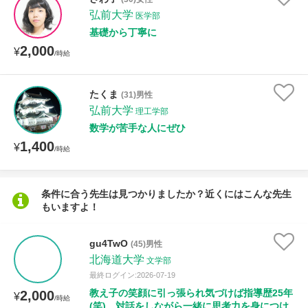
弘前大学
医学部
基礎から丁寧に
性別
2,000
¥
/時給
たくま
(31)男性
弘前大学
理工学部
数学が苦手な人にぜひ
1,400
¥
/時給
条件に合う先生は見つかりましたか？近くにはこんな先生
もいますよ！
gu4TwO
(45)男性
北海道大学
文学部
最終ログイン:2026-07-19
教え子の笑顔に引っ張られ気づけば指導歴25年
2,000
¥
/時給
(笑) 対話をしながら一緒に思考力を身につけ