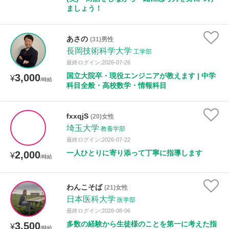
ましょう！
あさの
(31)男性
長岡技術科学大学
工学部
最終ログイン:2026-07-26
国立大院卒・現役エンジニアが教えます | 中学
3,000
¥
/時給
科目全般・高校数学・情報科目
fxxqjS
(20)女性
埼玉大学
教養学部
最終ログイン:2026-07-22
一人ひとりに寄り添って丁寧に指導します
2,000
¥
/時給
わんこそば
(21)女性
日本医科大学
医学部
最終ログイン:2026-08-06
多数の経験から生徒様のことを第一に考えた指
3,500
¥
/時給