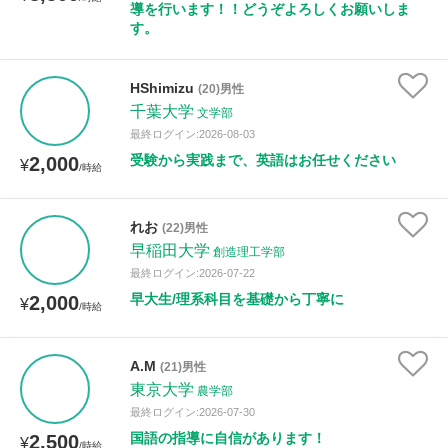
導を行います！！どうぞよろしくお願いしま
す。
HShimizu
(20)男性
千葉大学
文学部
最終ログイン:2026-08-03
受験から実践まで、英語はお任せください
2,000
¥
/時給
れお
(22)男性
早稲田大学
創造理工学部
最終ログイン:2026-07-22
早大生/理系科目を基礎から丁寧に
2,000
¥
/時給
A.M
(21)男性
東京大学
農学部
最終ログイン:2026-07-30
国語の指導に自信があります！
2,500
¥
/時給