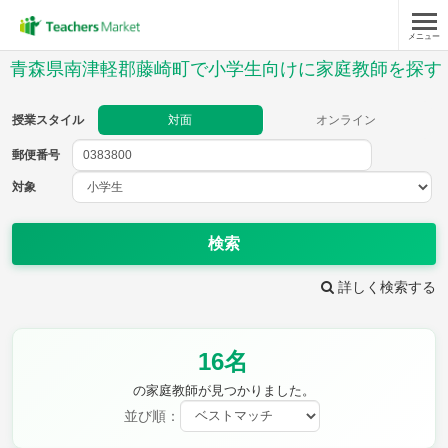
メニュー
授業スタイル
青森県南津軽郡藤崎町で小学生向けに家庭教師を探す
対面
オンライン
授業スタイル
対面
オンライン
郵便番号
郵便
番号
対象
対象
検索
詳しく検索する
教科
16名
国語
社会
算数
理科
英語
音楽
の家庭教師が見つかりました。
家庭科
保健・体育
並び順：
図画工作
書写