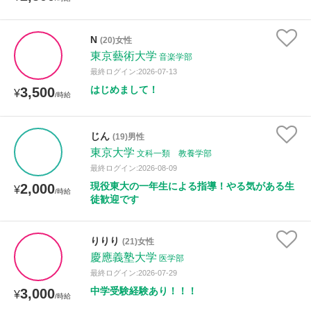
N
(20)女性
東京藝術大学
音楽学部
最終ログイン:2026-07-13
はじめまして！
3,500
¥
/時給
じん
(19)男性
東京大学
文科一類 教養学部
最終ログイン:2026-08-09
現役東大の一年生による指導！やる気がある生
2,000
¥
/時給
徒歓迎です
りりり
(21)女性
慶應義塾大学
医学部
最終ログイン:2026-07-29
中学受験経験あり！！！
3,000
¥
/時給