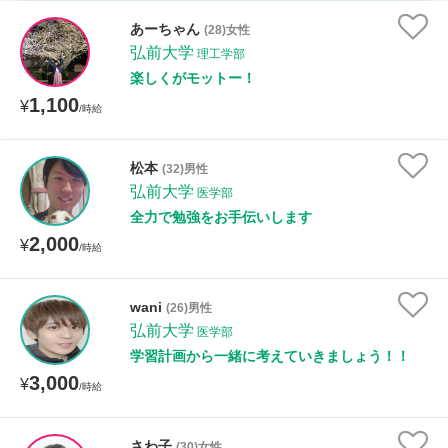
時給：¥1,000 ～ ¥10,000
あーちゃん
(28)女性
弘前大学
理工学部
楽しくがモットー！
1,100
授業可能日
¥
/時給
月曜日
火曜日
水曜日
木曜日
金曜日
松本
(32)男性
弘前大学
土曜日
日曜日
医学部
全力で勉強をお手伝いします
2,000
¥
所属大学
/時給
wani
(26)男性
弘前大学
医学部
距離：15km以内
学習計画から一緒に考えていきましょう！！
3,000
¥
/時給
年齢：18-101歳
さわ子
(30)女性