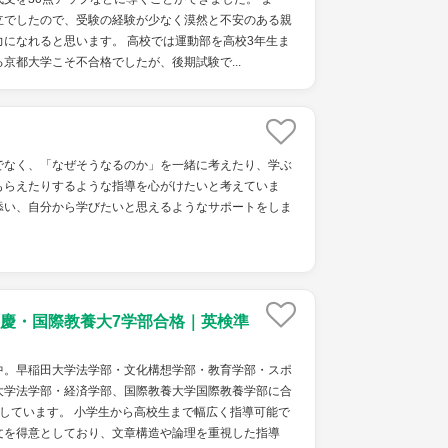
立でしたので、受験の経験が少なく漠然と不安のある親
になれると思います。 高校では運動部を高校3年生ま
京都大学こそ不合格でしたが、後期試験で...
でなく、「なぜそうなるのか」を一緒に考えたり、学ぶ
もらえたりするような指導を心がけたいと考えていま
添い、自分から学びたいと思えるようなサポートをしま
慶・国際教養大7学部合格｜英検準
中。早稲田大学法学部・文化構想学部・教育学部・スポ
大学法学部・経済学部、国際教養大学国際教養学部に合
しています。 小学生から高校生まで幅広く指導可能で
文を得意としており、文章構造や論理を重視した指導