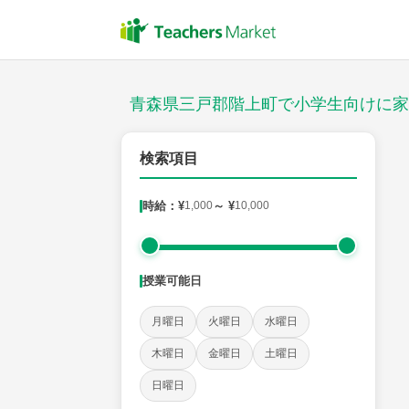
授業スタイル
対面
青森県三戸郡階上町で小学生向けに家
郵便番号
検索項目
時給：¥
1,000
～ ¥
10,000
対象
授業可能日
教科
月曜日
火曜日
水曜日
国語
社会
算数
理科
英語
音楽
木曜日
金曜日
土曜日
日曜日
時給：¥1,000 ～ ¥10,000