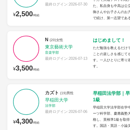
最終ログイン:2026-07-30
た、私自身も中高は公
2,500
御さんやお子さんのお力
¥
/時給
で続け、第一志望である
N
はじめまして！
(20)女性
東京藝術大学
ただ勉強を教えるだけ
音楽学部
ことの楽しさを感じて
最終ログイン:2026-07-13
す。一人ひとりに寄り
3,500
す。
¥
/時給
カズト
早稲田法学部｜早
(19)男性
1級
早稲田大学
法学部
早稲田大学法学部在学
最終ログイン:2026-07-06
ーツ科学部、慶應義塾
4,300
格し、英検準1級を取得
¥
/時給
す。国語・英語・小論