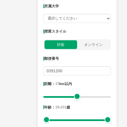
所属大学
授業可能日
授業スタイル
月曜日
火曜日
水曜日
木曜日
金曜日
対面
オンライン
所属大学
郵便番号
距離：15km以内
距離：
15
km以内
年齢：18-101歳
年齢：
18
-
101
歳
性別