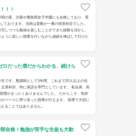
！！！
和明の星、渋幕や豊島岡女子学園にも合格しており、受
格しております。当時は算数が一番の得意科目でした。
苦労しつつも勉強を楽しむことができた経験を活かし、
いように楽しい授業を行いながら成績を伸ばして行けた
ゼロだった僕だからわかる、続けら
生です。塾講師として3年間、これまで20人以上の生
。文系科目、特に英語を専門としています。 私自身、高
習慣がまったくありませんでした。 だからこそ、気持
徒のペースに寄り添った指導が行えます。 指導で大切に
えることではありません...
学部合格！勉強が苦手な生徒も大歓