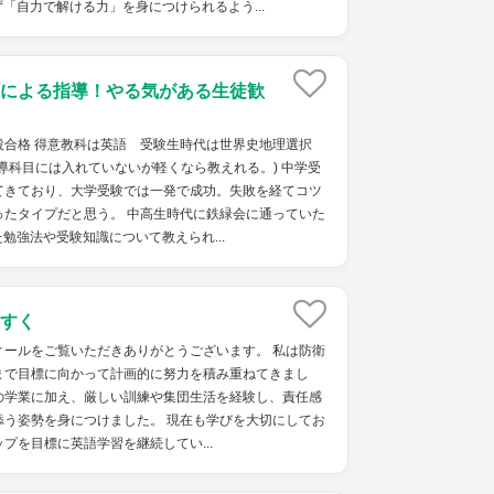
「自力で解ける力」を身につけられるよう...
による指導！やる気がある生徒歓
役合格 得意教科は英語 受験生時代は世界史地理選択
導科目には入れていないが軽くなら教えれる。) 中学受
てきており、大学受験では一発で成功。失敗を経てコツ
ったタイプだと思う。 中高生時代に鉄緑会に通っていた
勉強法や受験知識について教えられ...
すく
ィールをご覧いただきありがとうございます。 私は防衛
まで目標に向かって計画的に努力を積み重ねてきまし
の学業に加え、厳しい訓練や集団生活を経験し、責任感
添う姿勢を身につけました。 現在も学びを大切にしてお
ップを目標に英語学習を継続してい...