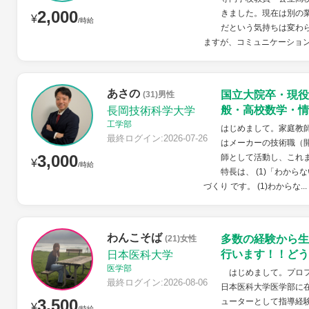
2,000
きました。現在は別の
¥
/時給
だという気持ちは変わ
ますが、コミュニケーション
あさの
国立大院卒・現役
(31)男性
般・高校数学・情
長岡技術科学大学
工学部
はじめまして。家庭教
最終ログイン:2026-07-26
はメーカーの技術職（
3,000
師として活動し、これ
¥
/時給
特長は、 (1)「わから
づくり です。 (1)わからな...
わんこそば
多数の経験から生
(21)女性
行います！！どう
日本医科大学
医学部
はじめまして。プロフ
最終ログイン:2026-08-06
日本医科大学医学部に
3,500
ューターとして指導経
¥
/時給