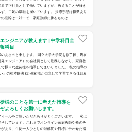
業界で正社員として働いていますが、教えることが好き
らず、二足の草鞋を履いています。 指導形態は複数あり
の根幹は一対一で、家庭教師に勝るものは...
エンジニアが教えます | 中学科目全
報科目
師のあさのと申します。 国立大学大学院を修了後、現在
開発エンジニア）の会社員として勤務しながら、家庭教
まで様々な生徒様を指導してまいりました。 私の指導の
ない」の根本解決 (2) 生徒様が自立して学習できる仕組み
徒様のことを第一に考えた指導を
ぞよろしくお願いします。
ィールをご覧いただきありがとうございます。 私は
在学しています。これまでオンライン家庭教師や塾のチ
験があり、生徒一人ひとりの理解度や目標に合わせた指