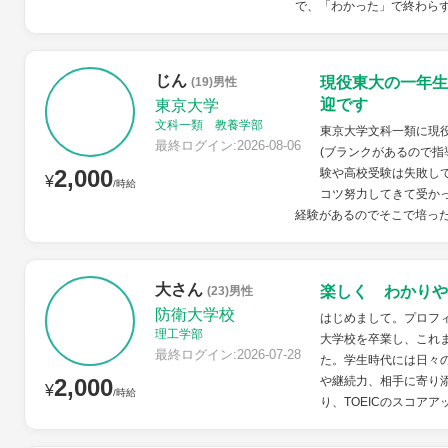
で、「わかった」で終わらず
じん
現役東大の一年生
(19)男性
迎です
東京大学
文科一類 教養学部
東京大学文科一類に現
最終ログイン:2026-08-06
(ブランクがあるので指
2,000
験や高校受験は失敗し
¥
/時給
コツ努力してきて受か
経験があるのでそこで培った
大さん
楽しく わかりや
(23)男性
防衛大学校
はじめまして。プロフ
理工学部
大学校を卒業し、これ
最終ログイン:2026-07-28
た。学生時代には日々
2,000
や継続力、相手に寄り
¥
/時給
り、TOEICのスコアア