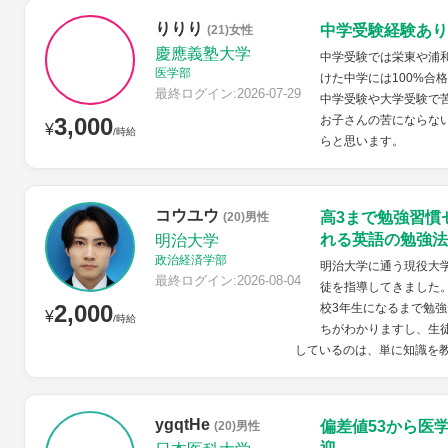
りりり
中学受験経験あり
(21)女性
慶應義塾大学
中学受験では栄東や浦
医学部
けた中学には100%合
最終ログイン:2026-07-29
中学受験や大学受験で
3,000
お子さんの苦にならな
¥
/時給
らと思います。
コウユウ
高3まで勉強習慣
(20)男性
れる英語の勉強法
明治大学
政治経済学部
明治大学に通う現役大学
最終ログイン:2026-08-04
徒を指導してきました
2,000
校3年生になるまで勉強
¥
/時給
ちがわかりますし、生
しているのは、単に知識を教
ygqtHe
偏差値53から医
(20)男性