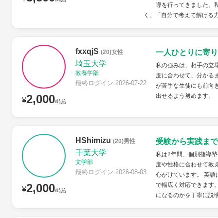
導を行ってきました。
く、「自分で考えて解ける力
fxxqjS
一人ひとりに寄り
(20)女性
埼玉大学
私の強みは、相手の立
教養学部
度に合わせて、分かる
最終ログイン:2026-07-22
が苦手な生徒にも前向
2,000
出せるよう努めます。
¥
/時給
HShimizu
受験から実践まで
(20)男性
千葉大学
私は2年間、個別指導
文学部
度や性格に合わせて教
最終ログイン:2026-08-03
心がけています。 英語
2,000
で幅広く対応できます
¥
/時給
になるのかを丁寧に説明