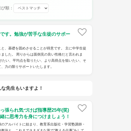
並び順：
です。勉強が苦手な生徒のサポー
こと、基礎を固めさせることが得意です。 主に中学生徒
きました。 周りからは面倒見の良い性格だと言われま
つけたい、平均点を取りたい、より高得点を狙いたい、そ
て、力の限りサポートいたします。
んな先生もいますよ！
っ張られ気づけば指導歴25年(笑)
緒に思考力を身につけましょう！
師のアルバイトに始まり、教育系出版社・学習塾講師・
教諭と、これまでさまざまな形で“教える仕事”をして