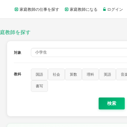
家庭教師の仕事を探す
家庭教師になる
ログイン
庭教師を探す
対象
教科
国語
社会
算数
理科
英語
音
書写
検索
家庭科
保健・体育
図画工作
書写