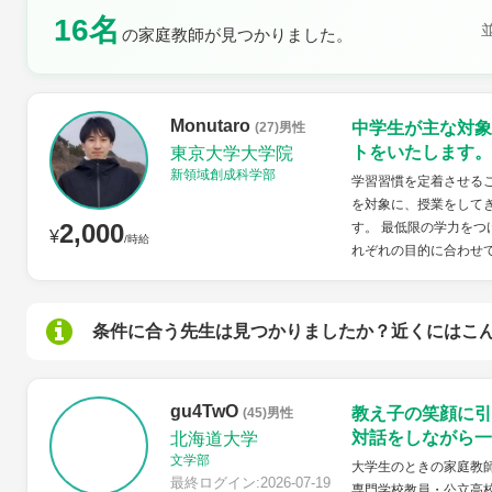
16名
の家庭教師が見つかりました。
土曜日
日曜日
Monutaro
中学生が主な対象
(27)男性
トをいたします。
東京大学大学院
新領域創成科学部
学習習慣を定着させる
を対象に、授業をして
2,000
す。 最低限の学力を
¥
/時給
れぞれの目的に合わせ
条件に合う先生は見つかりましたか？近くにはこ
gu4TwO
教え子の笑顔に引
(45)男性
対話をしながら一
北海道大学
文学部
大学生のときの家庭教
最終ログイン:2026-07-19
専門学校教員・公立高校