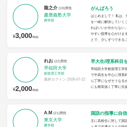
龍之介
がんばろう
(19)男性
慶應義塾大学
はじめまして！ 私は
商学部
を一緒に解決していく
ればいいか分からない
3,000
やすい指導を心がけま
¥
/時給
とで、少しずつできるこ
れお
早大生/理系科目
(22)男性
早稲田大学
早稲田大学創造理工学
創造理工学部
で中高生を中心に理系
最終ログイン:2026-07-22
ら丁寧になぜそうなる
2,000
にも根気強く丁寧に生
¥
/時給
A.M
国語の指導に自信
(21)男性
東京大学
主に高校生に対して国語
農学部
ヶ月で共通テストの現代