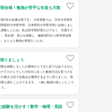
学部合格！勉強が苦手な生徒も大歓
部1年の谷康太郎です。 大学受験では、日本大学医学
昭和医科大学医学部、日本医科大学医学部に合格しまし
も受験したため、私立医学部対策だけでなく、共通テス
。 私自身、浪人を経験し、偏差値53から医学部合格
。もともと勉強が得意だったわ...
張りましょう
受験を経験しましたが最初からできた訳ではありません
のクラスからでしたが自分に合った勉強方法を見つける
年の東大入試で合格点を獲得するまでに至りました。努
結果も産むことができます。 一緒に勉強の楽しいところ
ょう。
だ経験を活かす！数学・物理・英語