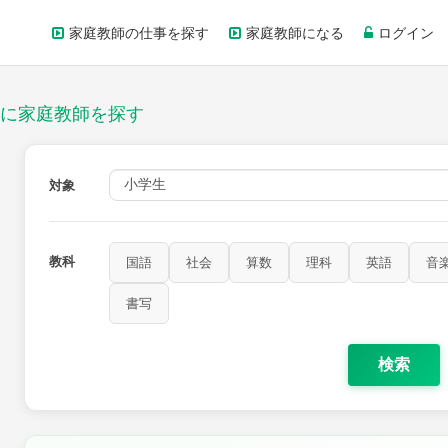
家庭教師の仕事を探す
家庭教師になる
ログイン
に家庭教師を探す
対象
教科
国語
社会
算数
理科
英語
音
書写
検索
家庭科
保健・体育
図画工作
書写