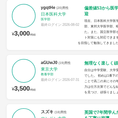
ygqtHe
偏差値53から医
(20)男性
迎
日本医科大学
医学部
現在、日本医科大学医学
最終ログイン:2026-08-02
部、東邦大学医学部、
3,000
た。また、国立医学部
¥
/時給
ト対策にも対応できます
を目指して勉強してきました
aGUwJ0
無理なく楽しく頑
(19)男性
東京大学
自分は中学受験、大学
教養学部
でした。 初めは1番下
最終ログイン:2026-07-31
ことで高二の末にその
3,500
力は仕方次第でどんな
¥
/時給
を見つけ、頑張りまし
スズキ
英国で7年間学ん
(18)男性