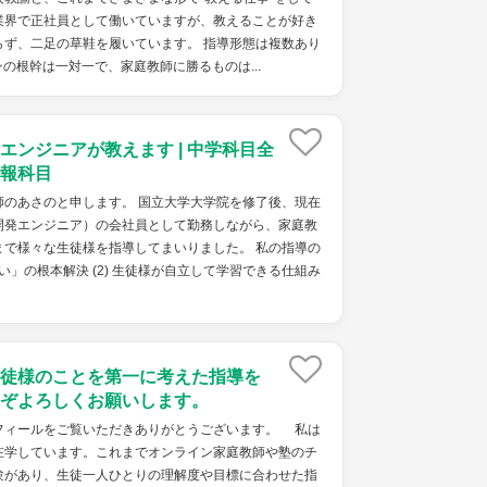
業界で正社員として働いていますが、教えることが好き
らず、二足の草鞋を履いています。 指導形態は複数あり
の根幹は一対一で、家庭教師に勝るものは...
エンジニアが教えます | 中学科目全
報科目
師のあさのと申します。 国立大学大学院を修了後、現在
開発エンジニア）の会社員として勤務しながら、家庭教
まで様々な生徒様を指導してまいりました。 私の指導の
ない」の根本解決 (2) 生徒様が自立して学習できる仕組み
徒様のことを第一に考えた指導を
ぞよろしくお願いします。
ィールをご覧いただきありがとうございます。 私は
在学しています。これまでオンライン家庭教師や塾のチ
験があり、生徒一人ひとりの理解度や目標に合わせた指