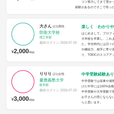
コツ努力してきて受か
経験があるのでそこで培った
大さん
楽しく わかりや
(23)男性
防衛大学校
はじめまして。プロフ
理工学部
大学校を卒業し、これ
最終ログイン:2026-07-28
た。学生時代には日々
2,000
や継続力、相手に寄り
¥
/時給
り、TOEICのスコアア
りりり
中学受験経験あり
(21)女性
慶應義塾大学
中学受験では栄東や浦
医学部
けた中学には100%合
最終ログイン:2026-07-29
中学受験や大学受験で
3,000
お子さんの苦にならな
¥
/時給
らと思います。