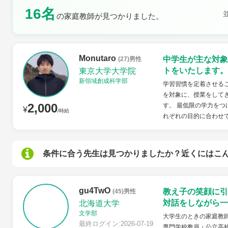
16名
の家庭教師が見つかりました。
土曜日
日曜日
Monutaro
中学生が主な対象
(27)男性
トをいたします。
東京大学大学院
新領域創成科学部
学習習慣を定着させる
を対象に、授業をして
2,000
す。 最低限の学力を
¥
/時給
れぞれの目的に合わせ
条件に合う先生は見つかりましたか？近くにはこ
gu4TwO
教え子の笑顔に引
(45)男性
対話をしながら一
北海道大学
文学部
大学生のときの家庭教
最終ログイン:2026-07-19
専門学校教員・公立高校