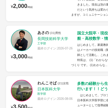
2,000
きました。現在は別の
¥
/時給
だという気持ちは変わ
ますが、コミュニケーション
あさの
国立大院卒・現役
(31)男性
般・高校数学・情
長岡技術科学大学
工学部
はじめまして。家庭教
最終ログイン:2026-07-26
はメーカーの技術職（
3,000
師として活動し、これ
¥
/時給
特長は、 (1)「わから
づくり です。 (1)わからな...
わんこそば
多数の経験から生
(21)女性
行います！！どう
日本医科大学
医学部
はじめまして。プロフ
最終ログイン:2026-08-06
日本医科大学医学部に
3,500
ューターとして指導経
¥
/時給