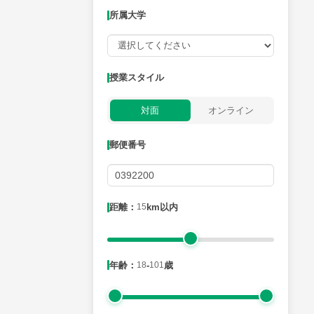
所属大学
授業可能日
授業スタイル
月曜日
火曜日
水曜日
木曜日
金曜日
対面
オンライン
所属大学
郵便番号
距離：15km以内
距離：
15
km以内
年齢：18-101歳
年齢：
18
-
101
歳
性別