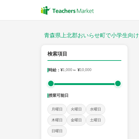
授業スタイル
対面
青森県上北郡おいらせ町で小学生向け
郵便番号
検索項目
時給：¥
1,000
～ ¥
10,000
対象
授業可能日
教科
月曜日
火曜日
水曜日
国語
社会
算数
理科
英語
音楽
木曜日
金曜日
土曜日
日曜日
時給：¥1,000 ～ ¥10,000