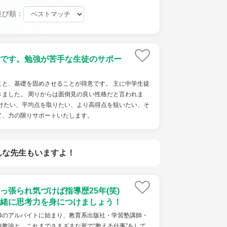
並び順：
です。勉強が苦手な生徒のサポー
こと、基礎を固めさせることが得意です。 主に中学生徒
きました。 周りからは面倒見の良い性格だと言われま
つけたい、平均点を取りたい、より高得点を狙いたい、そ
て、力の限りサポートいたします。
んな先生もいますよ！
っ張られ気づけば指導歴25年(笑)
緒に思考力を身につけましょう！
師のアルバイトに始まり、教育系出版社・学習塾講師・
教諭と、これまでさまざまな形で“教える仕事”をして