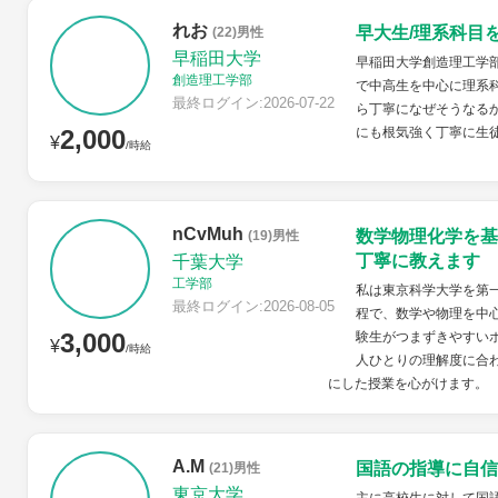
れお
早大生/理系科目
(22)男性
早稲田大学
早稲田大学創造理工学
創造理工学部
で中高生を中心に理系
最終ログイン:2026-07-22
ら丁寧になぜそうなる
2,000
にも根気強く丁寧に生
¥
/時給
nCvMuh
数学物理化学を基
(19)男性
丁寧に教えます
千葉大学
工学部
私は東京科学大学を第
最終ログイン:2026-08-05
程で、数学や物理を中
3,000
験生がつまずきやすい
¥
/時給
人ひとりの理解度に合
にした授業を心がけます。
A.M
国語の指導に自信
(21)男性
東京大学