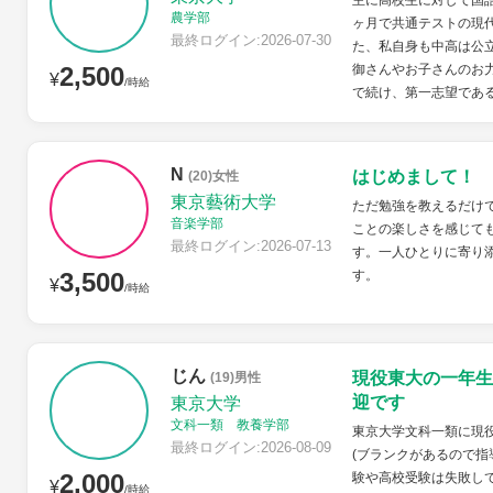
主に高校生に対して国語
農学部
ヶ月で共通テストの現代
最終ログイン:2026-07-30
た、私自身も中高は公
2,500
御さんやお子さんのお力
¥
/時給
で続け、第一志望である
N
はじめまして！
(20)女性
東京藝術大学
ただ勉強を教えるだけ
音楽学部
ことの楽しさを感じて
最終ログイン:2026-07-13
す。一人ひとりに寄り
3,500
す。
¥
/時給
じん
現役東大の一年生
(19)男性
迎です
東京大学
文科一類 教養学部
東京大学文科一類に現
最終ログイン:2026-08-09
(ブランクがあるので指
2,000
験や高校受験は失敗し
¥
/時給