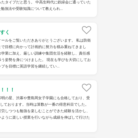
ったタイプだと思う。 中高生時代に鉄緑会に通っていた
勉強法や受験知識について教えられ...
すく
ィールをご覧いただきありがとうございます。 私は防衛
まで目標に向かって計画的に努力を積み重ねてきまし
の学業に加え、厳しい訓練や集団生活を経験し、責任感
添う姿勢を身につけました。 現在も学びを大切にしてお
ップを目標に英語学習を継続してい...
！！！
和明の星、渋幕や豊島岡女子学園にも合格しており、受
格しております。当時は算数が一番の得意科目でした。
苦労しつつも勉強を楽しむことができた経験を活かし、
いように楽しい授業を行いながら成績を伸ばして行けた