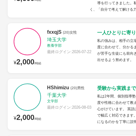
導を行ってきました。
く、「自分で考えて解ける力
fxxqjS
一人ひとりに寄り
(20)女性
埼玉大学
私の強みは、相手の立
教養学部
度に合わせて、分かる
最終ログイン:2026-07-22
が苦手な生徒にも前向
2,000
出せるよう努めます。
¥
/時給
HShimizu
受験から実践まで
(20)男性
千葉大学
私は2年間、個別指導
文学部
度や性格に合わせて教
最終ログイン:2026-08-03
心がけています。 英語
2,000
で幅広く対応できます
¥
/時給
になるのかを丁寧に説明