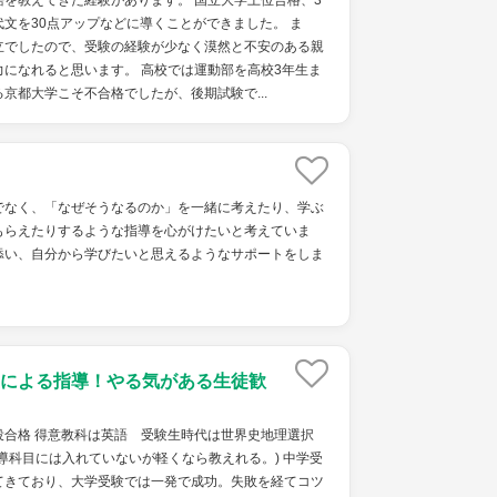
を教えてきた経験があります。 国立大学上位合格、3
文を30点アップなどに導くことができました。 ま
立でしたので、受験の経験が少なく漠然と不安のある親
になれると思います。 高校では運動部を高校3年生ま
京都大学こそ不合格でしたが、後期試験で...
でなく、「なぜそうなるのか」を一緒に考えたり、学ぶ
もらえたりするような指導を心がけたいと考えていま
添い、自分から学びたいと思えるようなサポートをしま
による指導！やる気がある生徒歓
役合格 得意教科は英語 受験生時代は世界史地理選択
導科目には入れていないが軽くなら教えれる。) 中学受
てきており、大学受験では一発で成功。失敗を経てコツ