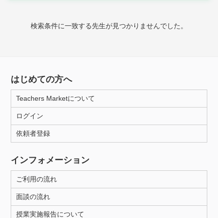
時給：¥1,000 ～ ¥10,000
検索条件に一致する先生が見つかりませんでした。
授業可能日
月曜日
火曜日
水曜日
木曜日
金曜日
はじめての方へ
土曜日
日曜日
Teachers Marketについて
ログイン
所属大学
依頼者登録
インフォメーション
距離：15km以内
ご利用の流れ
面談の流れ
年齢：18-101歳
授業実施報告について