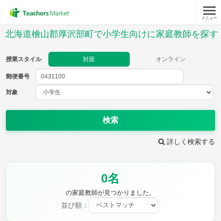
メニュー
授業スタイル
北海道檜山郡厚沢部町で小学生向けに家庭教師を探す
対面
オンライン
授業スタイル
対面
オンライン
郵便番号
郵便
番号
対象
対象
検索
詳しく検索する
教科
0名
国語
社会
算数
理科
英語
音楽
の家庭教師が見つかりました。
家庭科
保健・体育
並び順：
図画工作
書写