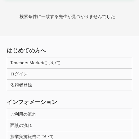
時給：¥1,000 ～ ¥10,000
検索条件に一致する先生が見つかりませんでした。
授業可能日
月曜日
火曜日
水曜日
木曜日
金曜日
はじめての方へ
土曜日
日曜日
Teachers Marketについて
ログイン
所属大学
依頼者登録
インフォメーション
距離：15km以内
ご利用の流れ
面談の流れ
年齢：18-101歳
授業実施報告について