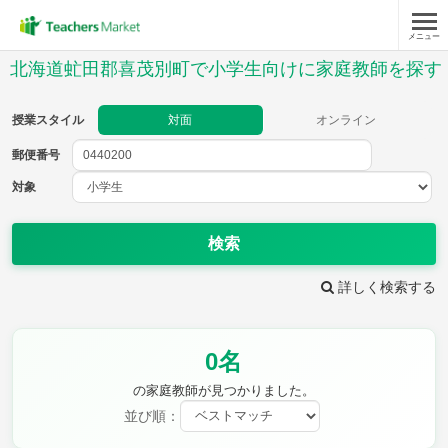
メニュー
授業スタイル
北海道虻田郡喜茂別町で小学生向けに家庭教師を探す
対面
オンライン
授業スタイル
対面
オンライン
郵便番号
郵便
番号
対象
対象
検索
詳しく検索する
教科
0名
国語
社会
算数
理科
英語
音楽
の家庭教師が見つかりました。
家庭科
保健・体育
並び順：
図画工作
書写