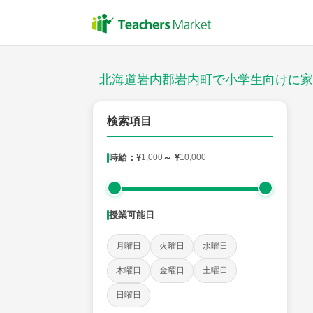
授業スタイル
対面
北海道岩内郡岩内町で小学生向けに家
郵便番号
検索項目
時給：¥
1,000
～ ¥
10,000
対象
授業可能日
教科
月曜日
火曜日
水曜日
国語
社会
算数
理科
英語
音楽
木曜日
金曜日
土曜日
日曜日
時給：¥1,000 ～ ¥10,000