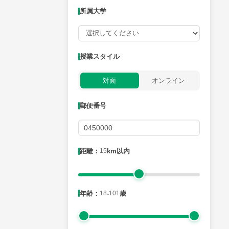
所属大学
授業可能日
授業スタイル
月曜日
火曜日
水曜日
木曜日
金曜日
対面
オンライン
所属大学
郵便番号
距離：15km以内
距離：
15
km以内
年齢：18-101歳
年齢：
18
-
101
歳
性別