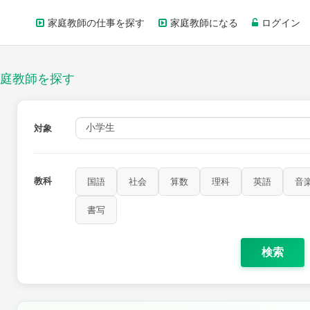
家庭教師の仕事を探す
家庭教師になる
ログイン
庭教師を探す
対象
教科
国語
社会
算数
理科
英語
音
書写
検索
家庭科
保健・体育
図画工作
書写