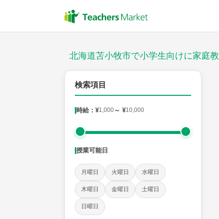
授業スタイル
対面
北海道苫小牧市で小学生向けに家庭教
郵便番号
検索項目
時給：¥
1,000
～ ¥
10,000
対象
授業可能日
教科
月曜日
火曜日
水曜日
国語
社会
算数
理科
英語
音楽
木曜日
金曜日
土曜日
日曜日
時給：¥1,000 ～ ¥10,000