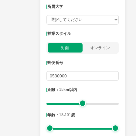
所属大学
授業可能日
授業スタイル
月曜日
火曜日
水曜日
木曜日
金曜日
対面
オンライン
所属大学
郵便番号
距離：15km以内
距離：
15
km以内
年齢：18-101歳
年齢：
18
-
101
歳
性別