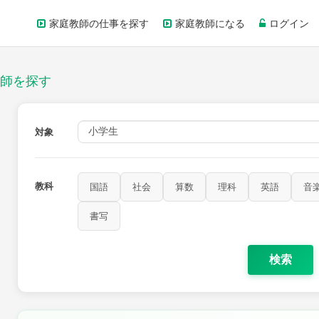
家庭教師の仕事を探す
家庭教師になる
ログイン
師を探す
対象
教科
国語
社会
算数
理科
英語
音
書写
検索
家庭科
保健・体育
図画工作
書写