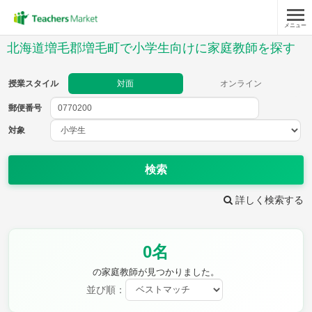
メニュー
授業スタイル
北海道増毛郡増毛町で小学生向けに家庭教師を探す
対面
オンライン
授業スタイル
対面
オンライン
郵便番号
郵便
番号
対象
対象
検索
詳しく検索する
教科
0名
国語
社会
算数
理科
英語
音楽
の家庭教師が見つかりました。
家庭科
保健・体育
並び順：
図画工作
書写