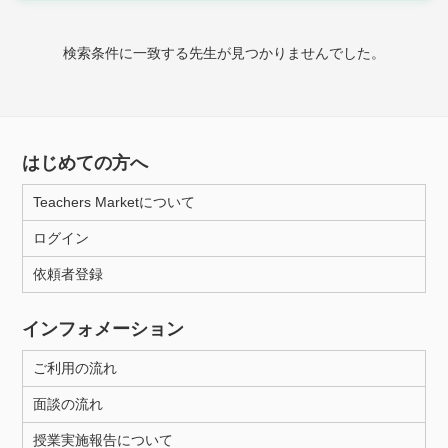
時給：¥1,000 ～ ¥10,000
検索条件に一致する先生が見つかりませんでした。
授業可能日
月曜日
火曜日
水曜日
木曜日
金曜日
はじめての方へ
土曜日
日曜日
Teachers Marketについて
ログイン
所属大学
依頼者登録
インフォメーション
距離：15km以内
ご利用の流れ
面談の流れ
年齢：18-101歳
授業実施報告について