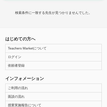
時給：¥1,000 ～ ¥10,000
検索条件に一致する先生が見つかりませんでした。
授業可能日
月曜日
火曜日
水曜日
木曜日
金曜日
はじめての方へ
土曜日
日曜日
Teachers Marketについて
ログイン
所属大学
依頼者登録
インフォメーション
距離：15km以内
ご利用の流れ
面談の流れ
年齢：18-101歳
授業実施報告について