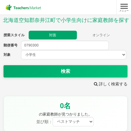
メニュー
授業スタイル
北海道空知郡奈井江町で小学生向けに家庭教師を探す
対面
オンライン
授業スタイル
対面
オンライン
郵便番号
郵便
番号
対象
対象
検索
詳しく検索する
教科
0名
国語
社会
算数
理科
英語
音楽
の家庭教師が見つかりました。
家庭科
保健・体育
並び順：
図画工作
書写