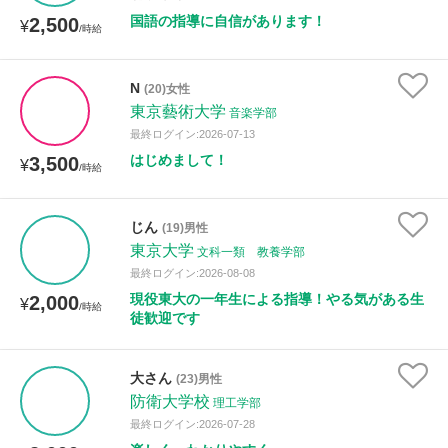
国語の指導に自信があります！
2,500
¥
/時給
N
(20)女性
東京藝術大学
音楽学部
最終ログイン:2026-07-13
はじめまして！
3,500
¥
/時給
じん
(19)男性
東京大学
文科一類 教養学部
最終ログイン:2026-08-08
現役東大の一年生による指導！やる気がある生
2,000
¥
/時給
徒歓迎です
大さん
(23)男性
防衛大学校
理工学部
最終ログイン:2026-07-28