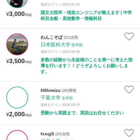
最終ログイン:2026-07-26
国立大院卒・現役エンジニアが教えます | 中学
3,000
¥
/時給
性別
科目全般・高校数学・情報科目
わんこそば
(21)女性
日本医科大学
医学部
最終ログイン:2026-08-06
多数の経験から生徒様のことを第一に考えた指
3,500
¥
/時給
導を行います！！どうぞよろしくお願いしま
す。
HShimizu
(20)男性
千葉大学
文学部
最終ログイン:2026-08-03
受験から実践まで、英語はお任せください
2,000
¥
/時給
fxxqjS
(20)女性