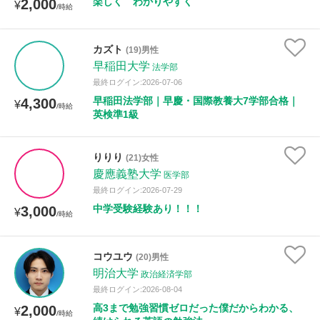
楽しく わかりやすく
2,000
¥
/時給
カズト
(19)男性
早稲田大学
法学部
最終ログイン:2026-07-06
早稲田法学部｜早慶・国際教養大7学部合格｜
4,300
¥
/時給
英検準1級
りりり
(21)女性
慶應義塾大学
医学部
最終ログイン:2026-07-29
中学受験経験あり！！！
3,000
¥
/時給
コウユウ
(20)男性
明治大学
政治経済学部
最終ログイン:2026-08-04
高3まで勉強習慣ゼロだった僕だからわかる、
2,000
¥
/時給