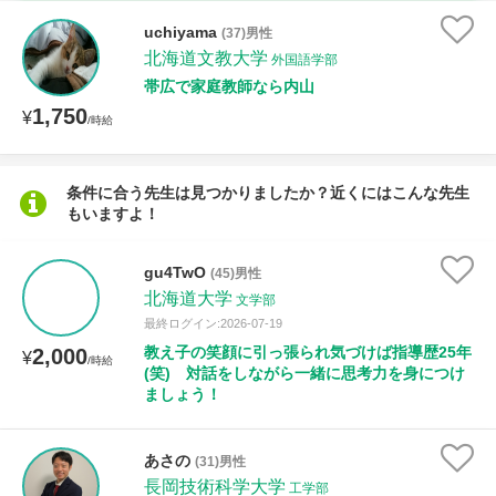
時給：¥1,000 ～ ¥10,000
uchiyama
(37)男性
北海道文教大学
外国語学部
帯広で家庭教師なら内山
1,750
授業可能日
¥
/時給
月曜日
火曜日
水曜日
木曜日
金曜日
条件に合う先生は見つかりましたか？近くにはこんな先生
もいますよ！
土曜日
日曜日
所属大学
gu4TwO
(45)男性
北海道大学
文学部
最終ログイン:2026-07-19
教え子の笑顔に引っ張られ気づけば指導歴25年
2,000
¥
/時給
距離：15km以内
(笑) 対話をしながら一緒に思考力を身につけ
ましょう！
あさの
(31)男性
年齢：18-101歳
長岡技術科学大学
工学部