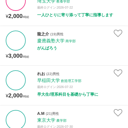
埼玉大学
教養学部
最終ログイン:2026-07-22
一人ひとりに寄り添って丁寧に指導します
2,000
¥
/時給
龍之介
(19)男性
慶應義塾大学
商学部
がんばろう
3,000
¥
/時給
れお
(22)男性
早稲田大学
創造理工学部
最終ログイン:2026-07-22
早大生/理系科目を基礎から丁寧に
2,000
¥
/時給
A.M
(21)男性
東京大学
農学部
最終ログイン:2026-07-30