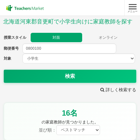
メニュー
授業スタイル
北海道河東郡音更町で小学生向けに家庭教師を探す
対面
オンライン
授業スタイル
対面
オンライン
郵便番号
郵便
番号
対象
対象
検索
詳しく検索する
教科
16名
国語
社会
算数
理科
英語
音楽
の家庭教師が見つかりました。
家庭科
保健・体育
並び順：
図画工作
書写