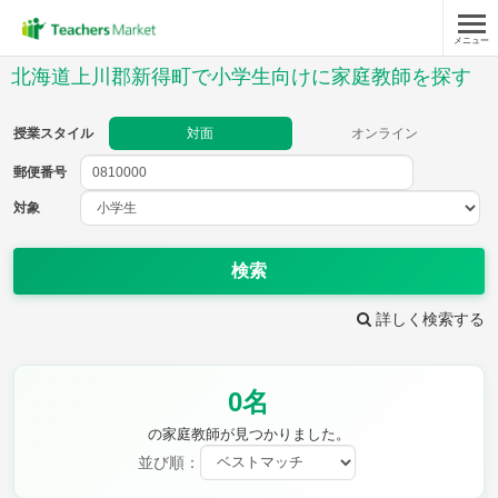
メニュー
授業スタイル
北海道上川郡新得町で小学生向けに家庭教師を探す
対面
オンライン
授業スタイル
対面
オンライン
郵便番号
郵便
番号
対象
対象
検索
詳しく検索する
教科
0名
国語
社会
算数
理科
英語
音楽
の家庭教師が見つかりました。
家庭科
保健・体育
並び順：
図画工作
書写