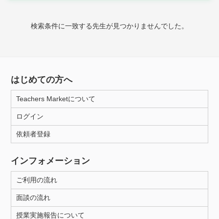
時給：¥1,000 ～ ¥10,000
検索条件に一致する先生が見つかりませんでした。
授業可能日
月曜日
火曜日
水曜日
木曜日
金曜日
はじめての方へ
土曜日
日曜日
Teachers Marketについて
ログイン
所属大学
依頼者登録
インフォメーション
距離：15km以内
ご利用の流れ
面談の流れ
年齢：18-101歳
授業実施報告について