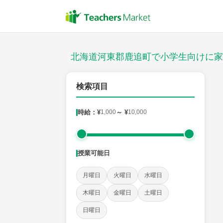
授業スタイル
対面
北海道河東郡鹿追町で小学生向けに家
郵便番号
検索項目
時給：¥
1,000
～ ¥
10,000
対象
授業可能日
教科
月曜日
火曜日
水曜日
国語
社会
算数
理科
英語
音楽
木曜日
金曜日
土曜日
日曜日
時給：¥1,000 ～ ¥10,000