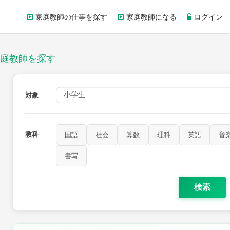
家庭教師の仕事を探す
家庭教師になる
ログイン
庭教師を探す
対象
教科
国語
社会
算数
理科
英語
音
書写
検索
家庭科
保健・体育
図画工作
書写