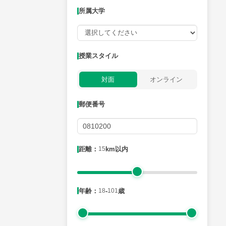
所属大学
授業可能日
授業スタイル
月曜日
火曜日
水曜日
木曜日
金曜日
対面
オンライン
所属大学
郵便番号
距離：15km以内
距離：
15
km以内
年齢：18-101歳
年齢：
18
-
101
歳
性別