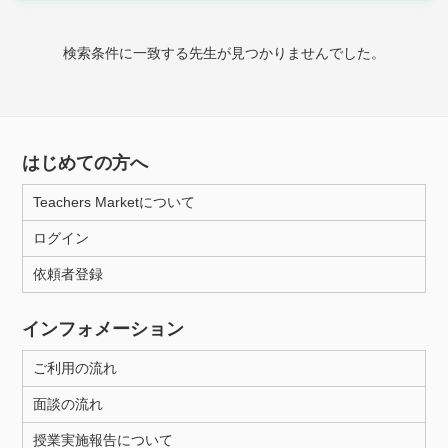
時給：¥1,000 ～ ¥10,000
検索条件に一致する先生が見つかりませんでした。
授業可能日
月曜日
火曜日
水曜日
木曜日
金曜日
はじめての方へ
土曜日
日曜日
Teachers Marketについて
ログイン
所属大学
依頼者登録
インフォメーション
距離：15km以内
ご利用の流れ
面談の流れ
年齢：18-101歳
授業実施報告について