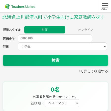
メニュー
授業スタイル
北海道上川郡清水町で小学生向けに家庭教師を探す
対面
オンライン
授業スタイル
対面
オンライン
郵便番号
郵便
番号
対象
対象
検索
詳しく検索する
教科
0名
国語
社会
算数
理科
英語
音楽
の家庭教師が見つかりました。
家庭科
保健・体育
並び順：
図画工作
書写