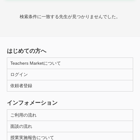
時給：¥1,000 ～ ¥10,000
検索条件に一致する先生が見つかりませんでした。
授業可能日
月曜日
火曜日
水曜日
木曜日
金曜日
はじめての方へ
土曜日
日曜日
Teachers Marketについて
ログイン
所属大学
依頼者登録
インフォメーション
距離：15km以内
ご利用の流れ
面談の流れ
年齢：18-101歳
授業実施報告について