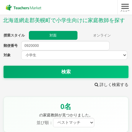
メニュー
授業スタイル
北海道網走郡美幌町で小学生向けに家庭教師を探す
対面
オンライン
授業スタイル
対面
オンライン
郵便番号
郵便
番号
対象
対象
検索
詳しく検索する
教科
0名
国語
社会
算数
理科
英語
音楽
の家庭教師が見つかりました。
家庭科
保健・体育
並び順：
図画工作
書写