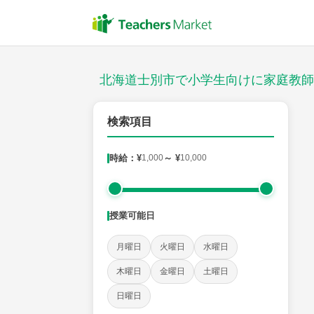
授業スタイル
対面
北海道士別市で小学生向けに家庭教師
郵便番号
検索項目
時給：¥
1,000
～ ¥
10,000
対象
授業可能日
教科
月曜日
火曜日
水曜日
国語
社会
算数
理科
英語
音楽
木曜日
金曜日
土曜日
日曜日
時給：¥1,000 ～ ¥10,000