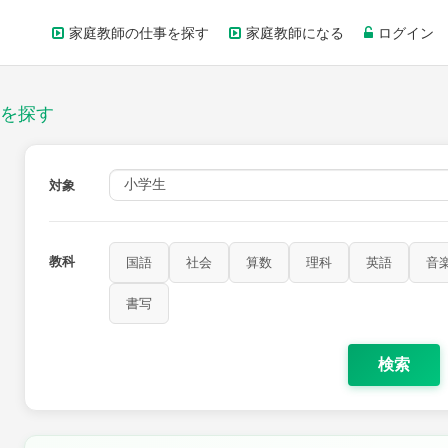
家庭教師の仕事を探す
家庭教師になる
ログイン
を探す
対象
教科
国語
社会
算数
理科
英語
音
書写
検索
家庭科
保健・体育
図画工作
書写