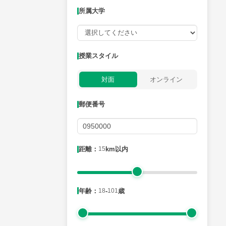
所属大学
授業可能日
授業スタイル
月曜日
火曜日
水曜日
木曜日
金曜日
対面
オンライン
所属大学
郵便番号
距離：15km以内
距離：
15
km以内
年齢：18-101歳
年齢：
18
-
101
歳
性別