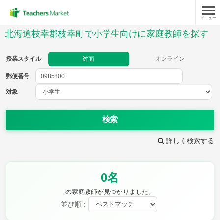
メニュー
授業スタイル
北海道枝幸郡枝幸町で小学生向けに家庭教師を探す
対面
オンライン
授業スタイル
対面
オンライン
郵便番号
郵便
番号
対象
対象
検索
詳しく検索する
教科
0名
国語
社会
算数
理科
英語
音楽
の家庭教師が見つかりました。
家庭科
保健・体育
並び順：
図画工作
書写