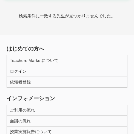
時給：¥1,000 ～ ¥10,000
検索条件に一致する先生が見つかりませんでした。
授業可能日
月曜日
火曜日
水曜日
木曜日
金曜日
はじめての方へ
土曜日
日曜日
Teachers Marketについて
ログイン
所属大学
依頼者登録
インフォメーション
距離：15km以内
ご利用の流れ
面談の流れ
年齢：18-101歳
授業実施報告について