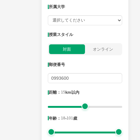
所属大学
授業可能日
授業スタイル
月曜日
火曜日
水曜日
木曜日
金曜日
対面
オンライン
所属大学
郵便番号
距離：15km以内
距離：
15
km以内
年齢：18-101歳
年齢：
18
-
101
歳
性別