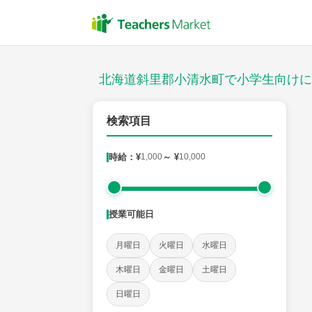
授業スタイル
対面
北海道斜里郡小清水町で小学生向けに
郵便番号
検索項目
時給：¥
1,000
～ ¥
10,000
対象
授業可能日
教科
月曜日
火曜日
水曜日
国語
社会
算数
理科
英語
音楽
木曜日
金曜日
土曜日
日曜日
時給：¥1,000 ～ ¥10,000