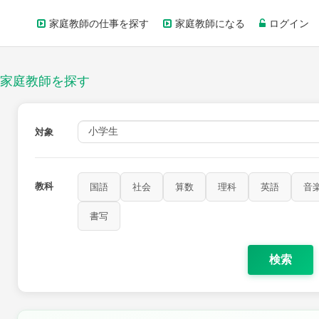
家庭教師の仕事を探す
家庭教師になる
ログイン
家庭教師を探す
対象
教科
国語
社会
算数
理科
英語
音
書写
検索
家庭科
保健・体育
図画工作
書写