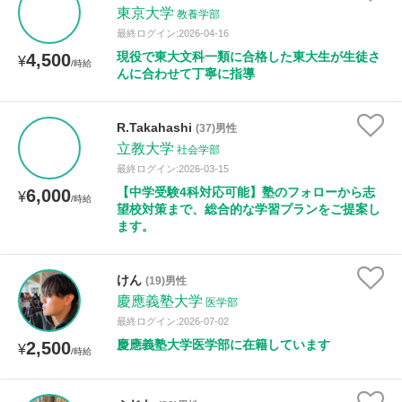
東京大学
教養学部
最終ログイン:2026-04-16
現役で東大文科一類に合格した東大生が生徒さ
4,500
¥
/時給
んに合わせて丁寧に指導
R.Takahashi
(37)男性
立教大学
社会学部
最終ログイン:2026-03-15
【中学受験4科対応可能】塾のフォローから志
6,000
¥
/時給
望校対策まで、総合的な学習プランをご提案し
ます。
けん
(19)男性
慶應義塾大学
医学部
最終ログイン:2026-07-02
慶應義塾大学医学部に在籍しています
2,500
¥
/時給