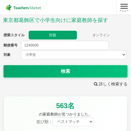
メニュー
授業スタイル
東京都葛飾区で小学生向けに家庭教師を探す
対面
オンライン
授業スタイル
対面
オンライン
郵便番号
郵便
番号
対象
対象
検索
詳しく検索する
教科
563名
国語
社会
算数
理科
英語
音楽
の家庭教師が見つかりました。
家庭科
保健・体育
並び順：
図画工作
書写