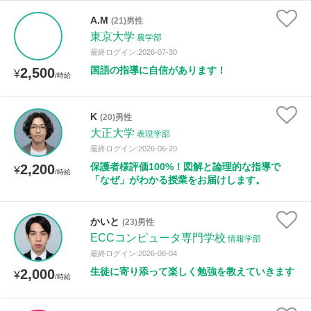
A.M
(21)男性
東京大学
農学部
性別
最終ログイン:2026-07-30
国語の指導に自信があります！
2,500
¥
/時給
K
(20)男性
大正大学
表現学部
最終ログイン:2026-06-20
保護者様評価100%！図解と論理的な指導で
2,200
¥
/時給
「なぜ」がわかる授業をお届けします。
かいと
(23)男性
ECCコンピュータ専門学校
情報学部
最終ログイン:2026-08-04
生徒に寄り添って楽しく勉強を教えていきます
2,000
¥
/時給