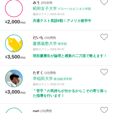
みう
(20)女性
昭和女子大学
グローバルビジネス学部
最終ログイン:2026-05-03
共通テスト英語9割！アメリカ留学中
2,000
¥
/時給
だいち
(18)男性
慶應義塾大学
商学部
最終ログイン:2026-05-07
現役慶應生が論理と感覚の二刀流で教えます！
3,500
¥
/時給
たすく
(19)男性
早稲田大学
政治経済学部
最終ログイン:2026-07-04
＂苦手＂の気持ちが分かるからこその寄り添っ
3,000
¥
/時給
た指導を行います！
nari
(19)男性