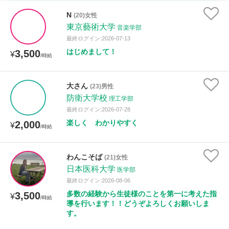
時給：¥1,000 ～ ¥10,000
N
(20)女性
東京藝術大学
音楽学部
最終ログイン:2026-07-13
はじめまして！
3,500
授業可能日
¥
/時給
月曜日
火曜日
水曜日
木曜日
金曜日
大さん
(23)男性
防衛大学校
土曜日
日曜日
理工学部
最終ログイン:2026-07-28
楽しく わかりやすく
2,000
¥
所属大学
/時給
わんこそば
(21)女性
日本医科大学
医学部
距離：15km以内
最終ログイン:2026-08-06
多数の経験から生徒様のことを第一に考えた指
3,500
¥
/時給
導を行います！！どうぞよろしくお願いしま
す。
年齢：18-101歳