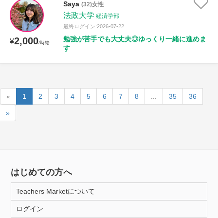
Saya
(32)女性
法政大学
経済学部
最終ログイン:2026-07-22
勉強が苦手でも大丈夫◎ゆっくり一緒に進めま
2,000
¥
/時給
す
«
1
2
3
4
5
6
7
8
...
35
36
»
はじめての方へ
Teachers Marketについて
ログイン