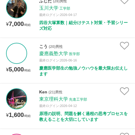
ふじた
(28)男性
玉川大学
工学部
最終ログイン:2026-04-17
四谷大塚算数｜組分けテスト対策・予習シリー
7,000
¥
/時給
ズ対応
こう
(20)男性
慶應義塾大学
医学部
最終ログイン:2026-06-16
慶應医学部生の勉強ノウハウを最大限お伝えし
5,000
¥
/時給
ます
Ken
(21)男性
東京理科大学
先進工学部
最終ログイン:2026-04-12
原理の説明、問題を解く過程の思考プロセスを
1,600
¥
/時給
教えることを大切にしています