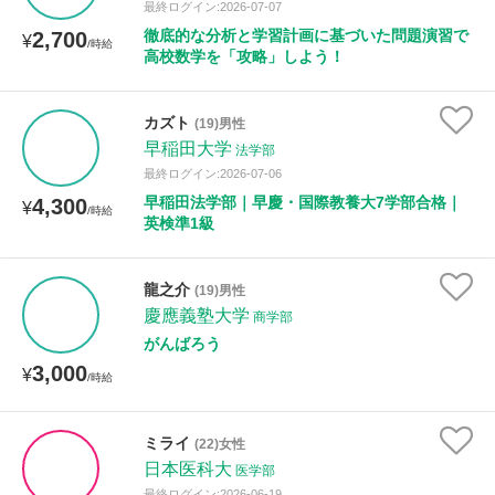
最終ログイン:2026-07-07
徹底的な分析と学習計画に基づいた問題演習で
2,700
¥
/時給
高校数学を「攻略」しよう！
カズト
(19)男性
早稲田大学
法学部
最終ログイン:2026-07-06
早稲田法学部｜早慶・国際教養大7学部合格｜
4,300
¥
/時給
英検準1級
龍之介
(19)男性
慶應義塾大学
商学部
がんばろう
3,000
¥
/時給
ミライ
(22)女性
日本医科大
医学部
最終ログイン:2026-06-19