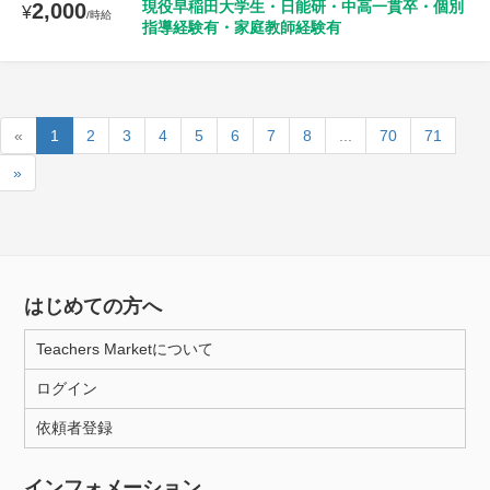
現役早稲田大学生・日能研・中高一貫卒・個別
2,000
¥
/時給
指導経験有・家庭教師経験有
«
1
2
3
4
5
6
7
8
...
70
71
»
はじめての方へ
Teachers Marketについて
ログイン
依頼者登録
インフォメーション