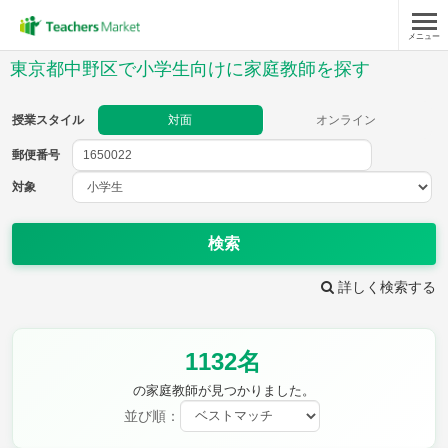
メニュー
授業スタイル
東京都中野区で小学生向けに家庭教師を探す
対面
オンライン
授業スタイル
対面
オンライン
郵便番号
郵便
番号
対象
対象
検索
詳しく検索する
教科
1132名
国語
社会
算数
理科
英語
音楽
の家庭教師が見つかりました。
家庭科
保健・体育
並び順：
図画工作
書写