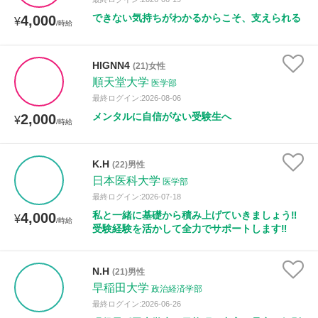
できない気持ちがわかるからこそ、支えられる
4,000
¥
/時給
HlGNN4
(21)女性
順天堂大学
医学部
最終ログイン:2026-08-06
メンタルに自信がない受験生へ
2,000
¥
/時給
K.H
(22)男性
日本医科大学
医学部
最終ログイン:2026-07-18
私と一緒に基礎から積み上げていきましょう‼️
4,000
¥
/時給
受験経験を活かして全力でサポートします‼️
N.H
(21)男性
早稲田大学
政治経済学部
最終ログイン:2026-06-26