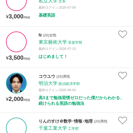
私立大学
文系
最終ログイン:2026-07-09
基礎英語
3,000
¥
/時給
N
(20)女性
東京藝術大学
音楽学部
最終ログイン:2026-07-13
はじめまして！
3,500
¥
/時給
コウユウ
(20)男性
明治大学
政治経済学部
最終ログイン:2026-08-04
高3まで勉強習慣ゼロだった僕だからわかる、
2,000
¥
/時給
続けられる英語の勉強法
りんのすけ＠数学･情報･地理
(20)男性
千葉工業大学
工学部