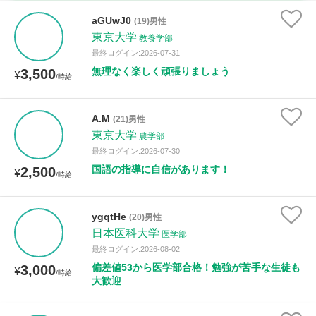
時給：¥1,000 ～ ¥10,000
aGUwJ0
(19)男性
東京大学
教養学部
最終ログイン:2026-07-31
無理なく楽しく頑張りましょう
3,500
授業可能日
¥
/時給
月曜日
火曜日
水曜日
木曜日
金曜日
A.M
(21)男性
東京大学
土曜日
日曜日
農学部
最終ログイン:2026-07-30
国語の指導に自信があります！
2,500
¥
所属大学
/時給
ygqtHe
(20)男性
日本医科大学
医学部
距離：15km以内
最終ログイン:2026-08-02
偏差値53から医学部合格！勉強が苦手な生徒も
3,000
¥
/時給
大歓迎
年齢：18-101歳