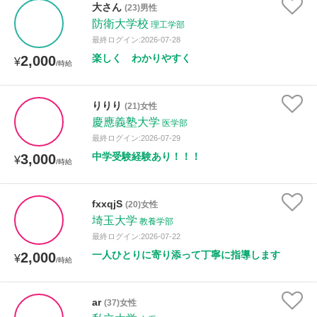
大さん
(23)男性
防衛大学校
理工学部
性別
最終ログイン:2026-07-28
楽しく わかりやすく
2,000
¥
/時給
りりり
(21)女性
慶應義塾大学
医学部
最終ログイン:2026-07-29
中学受験経験あり！！！
3,000
¥
/時給
fxxqjS
(20)女性
埼玉大学
教養学部
最終ログイン:2026-07-22
一人ひとりに寄り添って丁寧に指導します
2,000
¥
/時給
ar
(37)女性