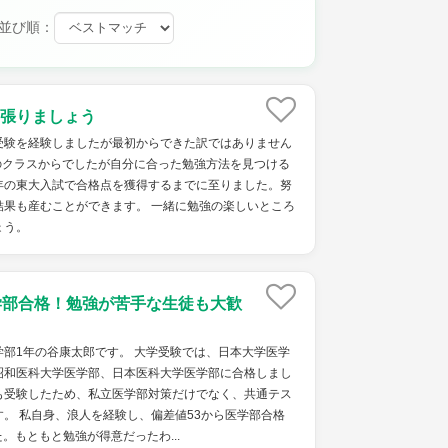
並び順：
張りましょう
受験を経験しましたが最初からできた訳ではありません
のクラスからでしたが自分に合った勉強方法を見つける
年の東大入試で合格点を獲得するまでに至りました。努
結果も産むことができます。 一緒に勉強の楽しいところ
ょう。
学部合格！勉強が苦手な生徒も大歓
部1年の谷康太郎です。 大学受験では、日本大学医学
昭和医科大学医学部、日本医科大学医学部に合格しまし
も受験したため、私立医学部対策だけでなく、共通テス
。 私自身、浪人を経験し、偏差値53から医学部合格
。もともと勉強が得意だったわ...