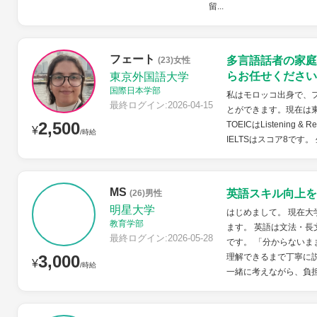
留...
フェート
多言語話者の家庭
(23)女性
らお任せください
東京外国語大学
国際日本学部
私はモロッコ出身で、
最終ログイン:2026-04-15
とができます。現在は
2,500
TOEICはListening & 
¥
/時給
IELTSはスコア8です
MS
英語スキル向上を
(26)男性
明星大学
はじめまして。 現在
教育学部
ます。 英語は文法・
最終ログイン:2026-05-28
です。 「分からない
3,000
理解できるまで丁寧に
¥
/時給
一緒に考えながら、負担