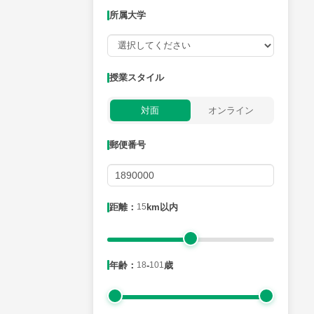
所属大学
授業可能日
授業スタイル
月曜日
火曜日
水曜日
木曜日
金曜日
対面
オンライン
所属大学
郵便番号
距離：15km以内
距離：
15
km以内
年齢：18-101歳
年齢：
18
-
101
歳
性別