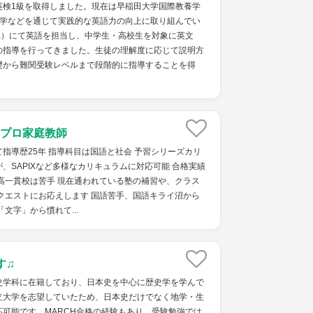
英検1級を取得しました。現在は早稲田大学国際教養学
留学などを通じて実践的な英語力の向上に取り組んでい
a）にて英語を担当し、中学生・高校生を対象に英文
の指導を行ってきました。生徒の理解度に応じて説明方
礎から難関受験レベルまで段階的に指導することを得
プロ家庭教師
指導歴25年 指導科目は国語と社会 予習シリーズカリ
、SAPIXなど多様なカリキュラムに対応可能 合格実績
高一貫校は苦手 現在通われている塾の補習や、クラス
クエストにお応えします 国語苦手、国語キライ沼から
文字」から慣れて...
す♫
史学科に在籍しており、日本史を中心に歴史学を学んで
立大学を志望していたため、日本史だけでなく地学・生
可能です。MARCH合格の経験もあり、受験勉強では