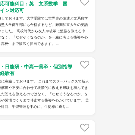
対応可能科目：英 文系数学 国
イン対応可
籍しております。大学受験では世界史の論述と文系数学
義塾大学商学部にも合格するなど、難関私立大学の英語
いました。 高校時代から友人や後輩に勉強を教える中
でなく、「なぜそうなるのか」を一緒に考える指導を心
校生まで幅広く担当できます。 ...
・日能研・中高一貫卒・個別指導
経験有
部に在籍しております。 これまでスターバックスで新人
理解度や不安に合わせて段階的に教える経験を積んでき
ただ答えを教えるのではなく、「なぜそうなるのか」を
画や習慣づくりまで伴走する指導を心がけています。 英
科目、学習管理を中心に、生徒様に寄り...