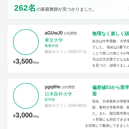
262名
の家庭教師が見つかりました。
土曜日
日曜日
aGUwJ0
無理なく楽しく頑
(19)男性
東京大学
自分は中学受験、大学
教養学部
でした。 初めは1番下
最終ログイン:2026-07-31
ことで高二の末にその
3,500
力は仕方次第でどんな
¥
/時給
を見つけ、頑張りまし
ygqtHe
偏差値53から医
(20)男性
迎
日本医科大学
医学部
現在、日本医科大学医学
最終ログイン:2026-08-02
部、東邦大学医学部、
3,000
た。また、国立医学部
¥
/時給
ト対策にも対応できます
を目指して勉強してきました