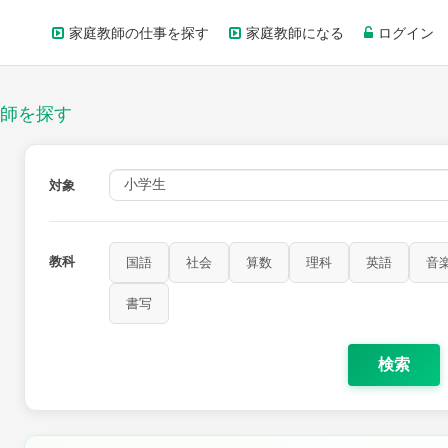
家庭教師の仕事を探す
家庭教師になる
ログイン
師を探す
対象
教科
国語
社会
算数
理科
英語
音
書写
検索
家庭科
保健・体育
図画工作
書写