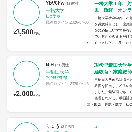
YbV8hw
一橋大学１年 
(18)男性
世 政経 オンラ
一橋大学
社会学部
一橋大学社会学部に在
最終ログイン:2026-07-03
を得意科目とし、慶應
3,500
を含め幅広い学力を養
¥
/時給
で、答えを教えるだけ
がけていました。小学生から高
N.H
現役早稲田大学生
(21)男性
経験有・家庭教師
早稲田大学
政治経済学部
早稲田大学政治経済学
最終ログイン:2026-06-26
教育を担当し、相手の
2,000
ました。勉強面でも、
¥
/時給
整理しながら、学習計
語・国語・算数・数学・社会
りょう
a
(21)男性