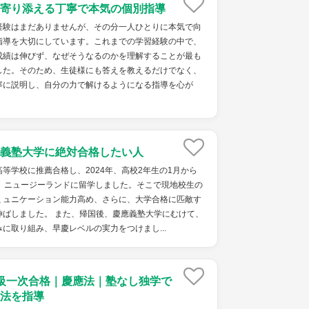
寄り添える丁寧で本気の個別指導
経験はまだありませんが、その分一人ひとりに本気で向
指導を大切にしています。これまでの学習経験の中で、
成績は伸びず、なぜそうなるのかを理解することが最も
した。そのため、生徒様にも答えを教えるだけでなく、
寧に説明し、自分の力で解けるようになる指導を心が
義塾大学に絶対合格したい人
等学校に推薦合格し、2024年、高校2年生の1月から
し、ニュージーランドに留学しました。そこで現地校生の
ミュニケーション能力高め、さらに、大学合格に匹敵す
伸ばしました。 また、帰国後、慶應義塾大学にむけて、
に取り組み、早慶レベルの実力をつけまし...
級一次合格｜慶應法｜塾なし独学で
法を指導