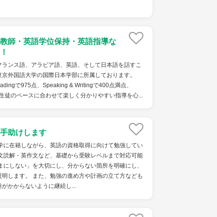
教師・英語学位保持・英語指導な
！
フランス語、アラビア語、英語、そして日本語を話すこ
東京外国語大学の国際日本学部に所属しております。
Readingで975点、Speaking & Writingで400点満点、
。 生徒のペースに合わせて楽しく分かりやすい指導を心...
手助けします
大学に在籍しながら、英語の資格取得に向けて勉強してい
長文読解・英作文など、基礎から受験レベルまで対応可能
ままにしない」を大切にし、分からない箇所を明確にし、
説明します。 また、勉強の進め方や計画の立て方なども
がかからないように継続し...