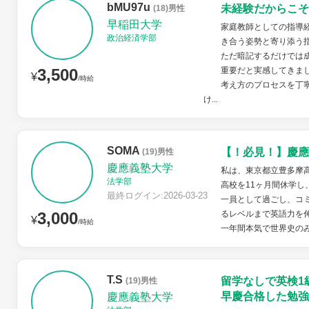
bMU97u
未経験だからこそ
(18)男性
早稲田大学
家庭教師としての指導
政治経済学部
き合う姿勢と寄り添う
ただ暗記するだけでは
3,500
重要だと実感してきま
¥
/時給
考え方のプロセスを丁
け...
SOMA
【！必見！】慶應
(19)男性
慶應義塾大学
私は、東京都立豊多摩高
法学部
高校を11ヶ月間休学
最終ログイン:2026-03-23
一員として過ごし、コ
3,000
るレベルまで英語力を
¥
/時給
一年間本気で世界史のみ
T.S
留学なしで英検1
(19)男性
早慶合格した勉強
慶應義塾大学