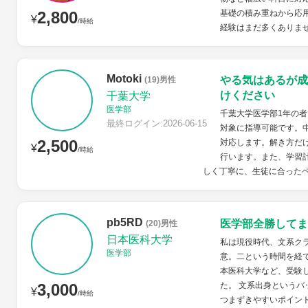
2,800
基礎の積み重ねから応
¥
/時給
経験はまだ多くありませ
Motoki
やる気はあるが成
(19)男性
けください
千葉大学
医学部
千葉大学医学部1年の
最終ログイン:2026-06-15
対象に指導可能です。
2,500
対応します。解き方だ
¥
/時給
行います。また、学習
しく丁寧に、生徒に合ったペ
pb5RD
医学部全勝してま
(20)男性
日本医科大学
私は現役時代、文系ク
医学部
意。二という時間を経
本医科大学など、受験
3,000
た。 文系出身という
¥
/時給
つまずきやすいポイン