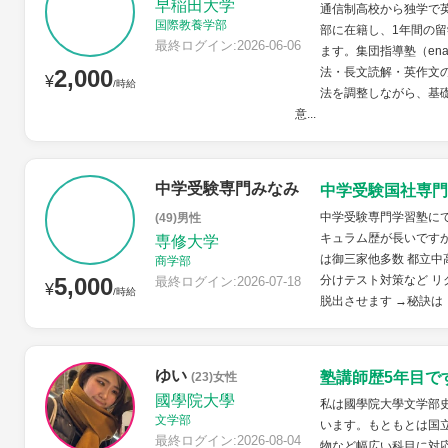
早稲田大学
通信制高校から独学で
国際教養学部
部に在籍し、1年間の
最終ログイン:2026-06-06
ます。集団指導塾（en
2,000
法・長文読解・英作文
¥
/時給
法を調整しながら、基
意...
中学受験専門みなみ
中学受験国社専門
中学受験専門学習塾にて
(49)男性
キュラム歴が長いですが
専修大学
は御三家他多数 都立中
商学部
5,000
分けテスト対策など リ
最終ログイン:2026-07-18
¥
/時給
脱出させます →秘訣は「
ゆい
塾講師歴5年目で
(23)女性
國學院大學
私は國學院大學文学部
文学部
います。もともとは国
最終ログイン:2026-08-04
物など幅広い科目に対応