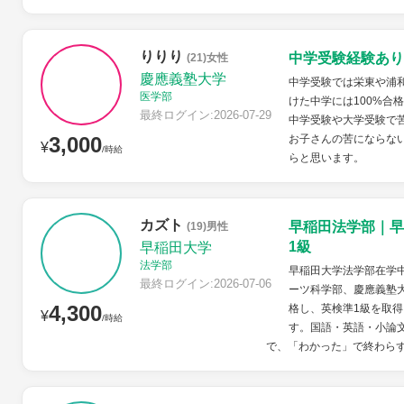
りりり
中学受験経験あり
(21)女性
慶應義塾大学
中学受験では栄東や浦
医学部
けた中学には100%合
最終ログイン:2026-07-29
中学受験や大学受験で
3,000
お子さんの苦にならな
¥
/時給
らと思います。
カズト
早稲田法学部｜早
(19)男性
1級
早稲田大学
法学部
早稲田大学法学部在学
最終ログイン:2026-07-06
ーツ科学部、慶應義塾
4,300
格し、英検準1級を取得
¥
/時給
す。国語・英語・小論
で、「わかった」で終わらず