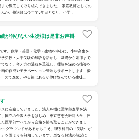
用まで徹底して取り組んできました。 家庭教師としての
んが、塾講師は今年で5年目となり、小学...
績が伸びない生徒様は是非お声掛
者です。数学・英語・化学・生物を中心に、小中高生を
中学受験・大学受験の経験を活かし、基礎から応用まで
けでなく、考え方の過程を重視し、理解を深める指導を
計画の作成やモチベーション管理もサポートします。優
ースで進め、やる気はあるが伸び悩んでいる生徒...
す
ラスに在籍していました。浪人を機に医学部進学を決
て、国立の金沢大学をはじめ、東京慈恵会医科大学、日
した医学部すべてから合格を勝ち取ることができまし
バックグラウンドがあるからこそ、理系科目の「受験生が
ト」を誰よりも熟知しています。単なる解法の解説に