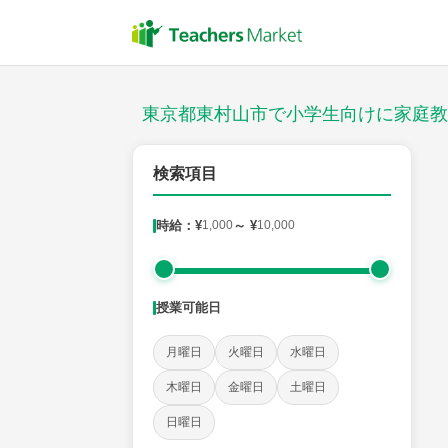
授業スタイル
対面
東京都東村山市で小学生向けに家庭教
郵便番号
検索項目
時給：¥
1,000
～ ¥
10,000
対象
授業可能日
教科
月曜日
火曜日
水曜日
国語
社会
算数
理科
英語
音楽
木曜日
金曜日
土曜日
日曜日
時給：¥1,000 ～ ¥10,000