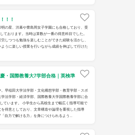
！！！
和明の星、渋幕や豊島岡女子学園にも合格しており、受
格しております。当時は算数が一番の得意科目でした。
苦労しつつも勉強を楽しむことができた経験を活かし、
いように楽しい授業を行いながら成績を伸ばして行けた
慶・国際教養大7学部合格｜英検準
中。早稲田大学法学部・文化構想学部・教育学部・スポ
大学法学部・経済学部、国際教養大学国際教養学部に合
しています。 小学生から高校生まで幅広く指導可能で
文を得意としており、文章構造や論理を重視した指導
「自力で解ける力」を身につけられるよう...