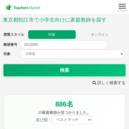
メニュー
授業スタイル
東京都狛江市で小学生向けに家庭教師を探す
対面
オンライン
授業スタイル
対面
オンライン
郵便番号
郵便
番号
対象
対象
検索
詳しく検索する
教科
886名
国語
社会
算数
理科
英語
音楽
の家庭教師が見つかりました。
家庭科
保健・体育
並び順：
図画工作
書写