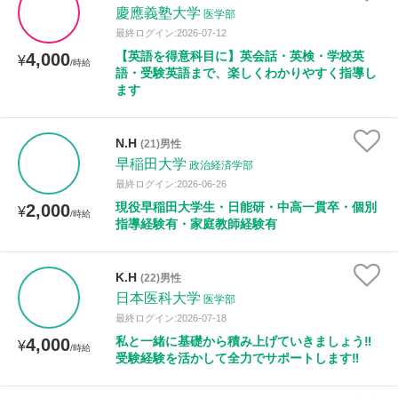
慶應義塾大学
医学部
最終ログイン:2026-07-12
【英語を得意科目に】英会話・英検・学校英
4,000
¥
/時給
語・受験英語まで、楽しくわかりやすく指導し
ます
N.H
(21)男性
早稲田大学
政治経済学部
最終ログイン:2026-06-26
現役早稲田大学生・日能研・中高一貫卒・個別
2,000
¥
/時給
指導経験有・家庭教師経験有
K.H
(22)男性
日本医科大学
医学部
最終ログイン:2026-07-18
私と一緒に基礎から積み上げていきましょう‼️
4,000
¥
/時給
受験経験を活かして全力でサポートします‼️