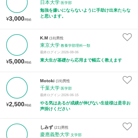
日本大学
医学部
勉強を嫌いにならないように手助け出来たらな
と思います。
3,000
¥
/時給
K.M
(18)男性
東京大学
教養学部理科一類
最終ログイン:2026-08-06
東大生が基礎から応用まで幅広く教えます
5,000
¥
/時給
Motoki
(19)男性
千葉大学
医学部
最終ログイン:2026-06-15
やる気はあるが成績が伸びない生徒様は是非お
2,500
¥
/時給
声掛けください
しみず
(21)男性
慶應義塾大学
文学部