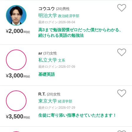
時給：¥1,000 ～ ¥10,000
コウユウ
(20)男性
明治大学
政治経済学部
最終ログイン:2026-08-04
高3まで勉強習慣ゼロだった僕だからわかる、
2,000
授業可能日
¥
/時給
続けられる英語の勉強法
月曜日
火曜日
水曜日
木曜日
金曜日
ar
(37)女性
土曜日
日曜日
私立大学
文系
最終ログイン:2026-07-09
所属大学
基礎英語
3,000
¥
/時給
R.T.
(20)女性
距離：15km以内
東京大学
経済学部
最終ログイン:2026-07-29
生徒に寄り添い指導させていただきます！
3,500
¥
/時給
年齢：18-101歳