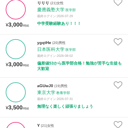
りりり
(21)女性
慶應義塾大学
医学部
性別
最終ログイン:2026-07-29
中学受験経験あり！！！
3,000
¥
/時給
ygqtHe
(20)男性
日本医科大学
医学部
最終ログイン:2026-08-02
偏差値53から医学部合格！勉強が苦手な生徒も
3,000
¥
/時給
大歓迎
aGUwJ0
(19)男性
東京大学
教養学部
最終ログイン:2026-07-31
無理なく楽しく頑張りましょう
3,500
¥
/時給
Y
(21)女性