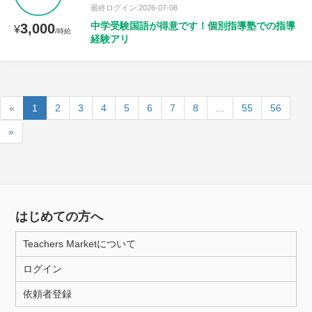
最終ログイン:2026-07-08
中学受験国語が得意です！個別指導塾での指導
3,000
¥
/時給
経験アリ
«
1
2
3
4
5
6
7
8
...
55
56
»
はじめての方へ
Teachers Marketについて
ログイン
依頼者登録