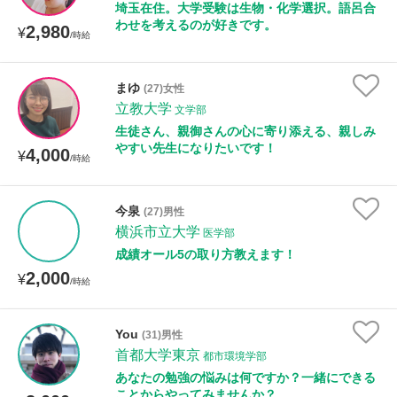
埼玉在住。大学受験は生物・化学選択。語呂合
わせを考えるのが好きです。
2,980
¥
/時給
まゆ
(27)女性
立教大学
文学部
生徒さん、親御さんの心に寄り添える、親しみ
やすい先生になりたいです！
4,000
¥
/時給
今泉
(27)男性
横浜市立大学
医学部
成績オール5の取り方教えます！
2,000
¥
/時給
You
(31)男性
首都大学東京
都市環境学部
あなたの勉強の悩みは何ですか？一緒にできる
ことからやってみませんか？