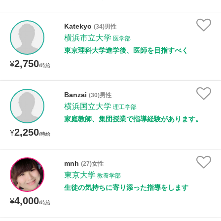
Katekyo
(34)男性
性別
横浜市立大学
医学部
東京理科大学進学後、医師を目指すべく
2,750
¥
/時給
Banzai
(30)男性
横浜国立大学
理工学部
家庭教師、集団授業で指導経験があります。
2,250
¥
/時給
mnh
(27)女性
東京大学
教養学部
生徒の気持ちに寄り添った指導をします
4,000
¥
/時給