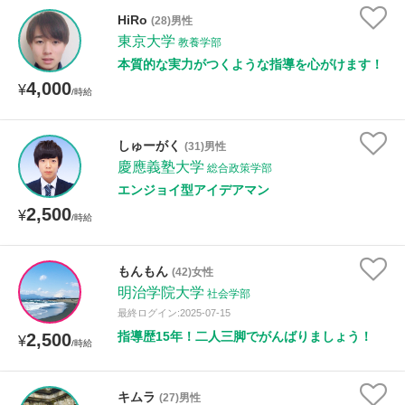
HiRo
(28)男性
東京大学
教養学部
本質的な実力がつくような指導を心がけます！
4,000
¥
/時給
しゅーがく
(31)男性
慶應義塾大学
総合政策学部
エンジョイ型アイデアマン
2,500
¥
/時給
もんもん
(42)女性
明治学院大学
社会学部
最終ログイン:2025-07-15
指導歴15年！二人三脚でがんばりましょう！
2,500
¥
/時給
キムラ
(27)男性