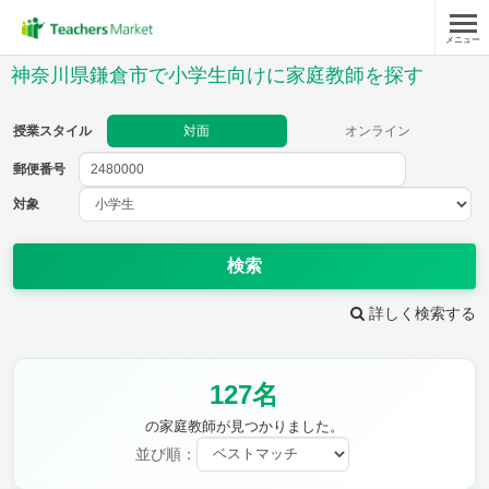
メニュー
授業スタイル
神奈川県鎌倉市で小学生向けに家庭教師を探す
対面
オンライン
授業スタイル
対面
オンライン
郵便番号
郵便
番号
対象
対象
検索
詳しく検索する
教科
127名
国語
社会
算数
理科
英語
音楽
の家庭教師が見つかりました。
家庭科
保健・体育
並び順：
図画工作
書写