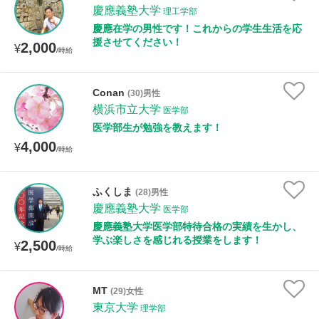
慶應義塾大学
理工学部
慶應在学の男性です！これからの学生生活を応
援させてください！
2,000
¥
/時給
Conan
(30)男性
横浜市立大学
医学部
医学部生が勉強を教えます！
4,000
¥
/時給
ふくしま
(28)男性
慶應義塾大学
医学部
慶應義塾大学医学部特待合格の実績を生かし、
学ぶ楽しさを感じれる授業をします！
2,500
¥
/時給
MT
(29)女性
東京大学
理学部