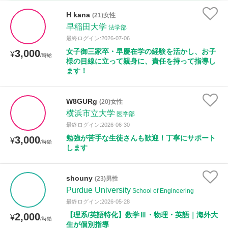
時給：¥1,000 ～ ¥10,000
H kana
(21)女性
早稲田大学
法学部
最終ログイン:2026-07-06
女子御三家卒・早慶在学の経験を活かし、お子
3,000
授業可能日
¥
/時給
様の目線に立って親身に、責任を持って指導し
ます！
月曜日
火曜日
水曜日
木曜日
金曜日
土曜日
日曜日
W8GURg
(20)女性
横浜市立大学
医学部
所属大学
最終ログイン:2026-06-30
勉強が苦手な生徒さんも歓迎！丁寧にサポート
3,000
¥
/時給
します
距離：15km以内
shouny
(23)男性
Purdue University
School of Engineering
最終ログイン:2026-05-28
年齢：18-101歳
【理系/英語特化】数学Ⅲ・物理・英語｜海外大
2,000
¥
/時給
生が個別指導