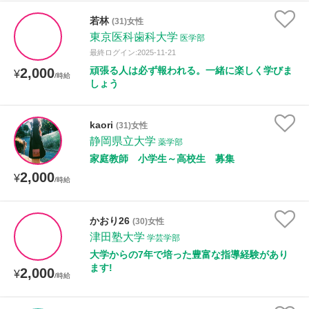
若林
(31)女性
東京医科歯科大学
医学部
最終ログイン:2025-11-21
頑張る人は必ず報われる。一緒に楽しく学びま
2,000
¥
/時給
しょう
kaori
(31)女性
静岡県立大学
薬学部
家庭教師 小学生～高校生 募集
2,000
¥
/時給
かおり26
(30)女性
津田塾大学
学芸学部
大学からの7年で培った豊富な指導経験があり
ます!
2,000
¥
/時給