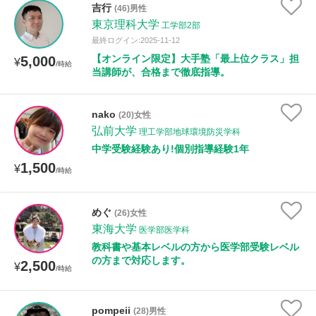
吉行
(46)男性
東京理科大学
工学部2部
最終ログイン:2025-11-12
【オンライン限定】大手塾「最上位クラス」担
5,000
¥
/時給
当講師が、合格まで徹底指導。
nako
(20)女性
弘前大学
理工学部地球環境防災学科
中学受験経験あり!個別指導経験1年
1,500
¥
/時給
めぐ
(26)女性
東海大学
医学部医学科
教科書や基本レベルの方から医学部受験レベル
の方まで対応します。
2,500
¥
/時給
pompeii
(28)男性