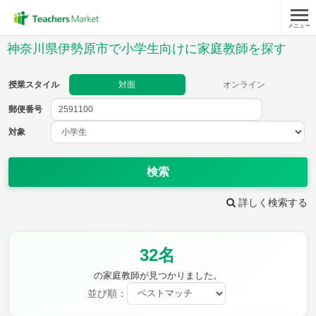
メニュー
授業スタイル
神奈川県伊勢原市で小学生向けに家庭教師を探す
対面
オンライン
授業スタイル
対面
オンライン
郵便番号
郵便
番号
対象
対象
検索
詳しく検索する
教科
32名
国語
社会
算数
理科
英語
音楽
の家庭教師が見つかりました。
家庭科
保健・体育
並び順：
図画工作
書写