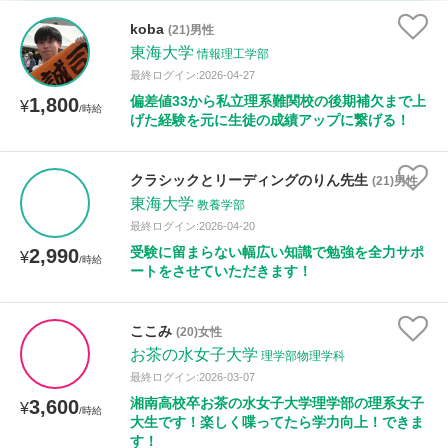
時給：¥1,000 ～ ¥10,000
koba
(21)男性
東海大学
情報理工学部
最終ログイン:2026-04-27
偏差値33から私立理系難関校の後期補欠まで上
1,800
授業可能日
¥
/時給
げた経験を元に生徒の成績アップに繋げる！
月曜日
火曜日
水曜日
木曜日
金曜日
クラシックとリーディングのりん先生
(21)男性
土曜日
日曜日
東海大学
教養学部
最終ログイン:2026-04-20
所属大学
受験に留まらない幅広い知識で勉強を全力サポ
2,990
¥
/時給
ートをさせていただきます！
ここみ
(20)女性
距離：15km以内
お茶の水女子大学
理学部物理学科
最終ログイン:2026-03-07
湘南高校卒お茶の水女子大学理学部の理系女子
3,600
¥
/時給
年齢：18-101歳
大生です！楽しく喋ってたら学力向上！できま
す！