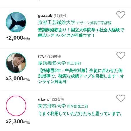
gaaaak
(36)男性
性別
京都工芸繊維大学
デザイン経営工学課程
塾講師経験あり！国立大学院卒＋社会人経験で
幅広いアドバイスが可能です！
2,000
¥
/時給
けい
(26)男性
慶應義塾大学
理工学部
【指導歴5年・中高生対象】生徒に合わせた個
別指導で、確実な成績アップを目指します！オ
3,000
¥
/時給
ンライン対応可
ukaro
(22)女性
東京理科大学
理学部第二部
うまく利用していただけたらと思っています。
2,300
¥
/時給