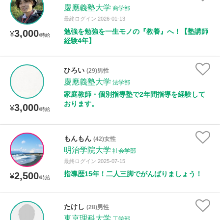
慶應義塾大学
商学部
最終ログイン:2026-01-13
勉強を勉強を一生モノの『教養』へ！【塾講師
3,000
¥
/時給
経験4年】
ひろい
(29)男性
慶應義塾大学
法学部
家庭教師・個別指導塾で2年間指導を経験して
おります。
3,000
¥
/時給
もんもん
(42)女性
明治学院大学
社会学部
最終ログイン:2025-07-15
指導歴15年！二人三脚でがんばりましょう！
2,500
¥
/時給
たけし
(28)男性
東京理科大学
工学部