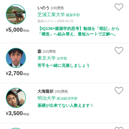
いのう
(19)男性
芝浦工業大学
建築学部
最終ログイン:2026-02-22
【IQ136×建築学的思考】勉強を「暗記」から
5,000
¥
/時給
「構造」へ組み替え、最短ルートで正解へ。
森
(32)男性
東京大学
法学部
苦手を一緒に克服しましょう
2,700
¥
/時給
大海龍祈
(30)男性
明治大学
政治経済学部
基礎が出来てない人教えます！
3,500
¥
/時給