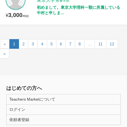
東京大学
教養学部
初めまして。東京大学理科一類に所属している
中村と申しま...
3,000
¥
/時給
«
1
2
3
4
5
6
7
8
...
11
12
»
はじめての方へ
Teachers Marketについて
ログイン
依頼者登録