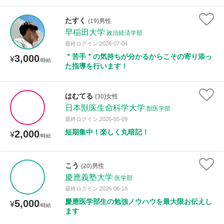
たすく
(19)男性
性別
早稲田大学
政治経済学部
最終ログイン:2026-07-04
＂苦手＂の気持ちが分かるからこその寄り添っ
3,000
¥
/時給
た指導を行います！
はむてる
(30)女性
日本獣医生命科学大学
獣医学部
最終ログイン:2026-05-09
短期集中！楽しく丸暗記！
2,000
¥
/時給
こう
(20)男性
慶應義塾大学
医学部
最終ログイン:2026-06-16
慶應医学部生の勉強ノウハウを最大限お伝えし
5,000
¥
/時給
ます