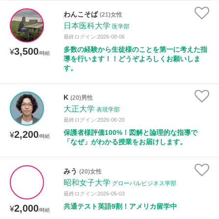
時給：¥1,000 ～ ¥10,000
わんこそば
(21)女性
日本医科大学
医学部
最終ログイン:2026-08-06
多数の経験から生徒様のことを第一に考えた指
3,500
授業可能日
¥
/時給
導を行います！！どうぞよろしくお願いしま
す。
月曜日
火曜日
水曜日
木曜日
金曜日
土曜日
日曜日
K
(20)男性
大正大学
表現学部
所属大学
最終ログイン:2026-06-20
保護者様評価100%！図解と論理的な指導で
2,200
¥
/時給
「なぜ」がわかる授業をお届けします。
距離：15km以内
みう
(20)女性
昭和女子大学
グローバルビジネス学部
最終ログイン:2026-05-03
年齢：18-101歳
共通テスト英語9割！アメリカ留学中
2,000
¥
/時給