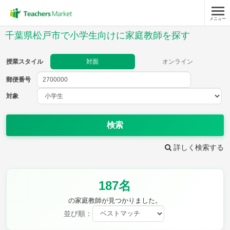
メニュー
授業スタイル
千葉県松戸市で小学生向けに家庭教師を探す
対面
オンライン
授業スタイル
対面
オンライン
郵便番号
郵便
番号
対象
対象
検索
詳しく検索する
教科
187名
国語
社会
算数
理科
英語
音楽
の家庭教師が見つかりました。
家庭科
保健・体育
並び順：
図画工作
書写