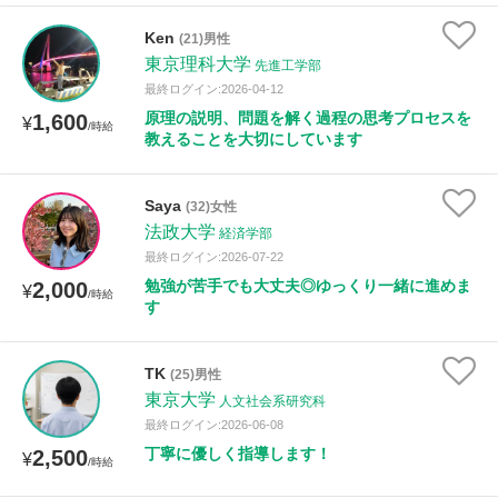
Ken
(21)男性
東京理科大学
先進工学部
最終ログイン:2026-04-12
原理の説明、問題を解く過程の思考プロセスを
1,600
¥
/時給
教えることを大切にしています
Saya
(32)女性
法政大学
経済学部
最終ログイン:2026-07-22
勉強が苦手でも大丈夫◎ゆっくり一緒に進めま
2,000
¥
/時給
す
TK
(25)男性
東京大学
人文社会系研究科
最終ログイン:2026-06-08
丁寧に優しく指導します！
2,500
¥
/時給