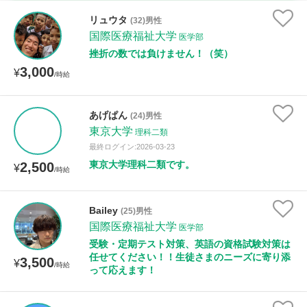
時給：¥1,000 ～ ¥10,000
リュウタ
(32)男性
国際医療福祉大学
医学部
挫折の数では負けません！（笑）
3,000
授業可能日
¥
/時給
月曜日
火曜日
水曜日
木曜日
金曜日
あげぱん
(24)男性
東京大学
土曜日
日曜日
理科二類
最終ログイン:2026-03-23
東京大学理科二類です。
2,500
¥
所属大学
/時給
Bailey
(25)男性
国際医療福祉大学
医学部
距離：15km以内
受験・定期テスト対策、英語の資格試験対策は
任せてください！！生徒さまのニーズに寄り添
3,500
¥
/時給
って応えます！
年齢：18-101歳