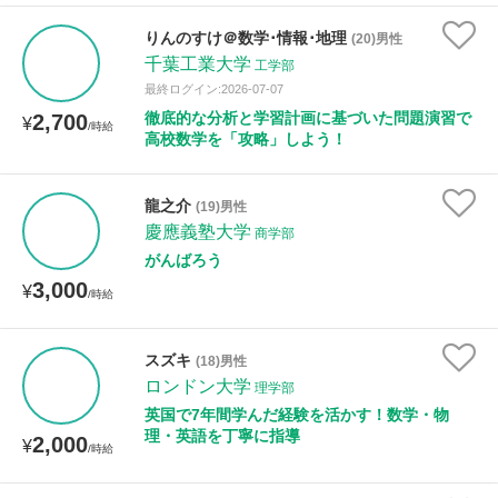
りんのすけ＠数学･情報･地理
(20)男性
千葉工業大学
工学部
最終ログイン:2026-07-07
徹底的な分析と学習計画に基づいた問題演習で
2,700
¥
/時給
高校数学を「攻略」しよう！
龍之介
(19)男性
慶應義塾大学
商学部
がんばろう
3,000
¥
/時給
スズキ
(18)男性
ロンドン大学
理学部
英国で7年間学んだ経験を活かす！数学・物
理・英語を丁寧に指導
2,000
¥
/時給