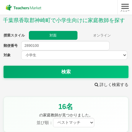
メニュー
授業スタイル
千葉県香取郡神崎町で小学生向けに家庭教師を探す
対面
オンライン
授業スタイル
対面
オンライン
郵便番号
郵便
番号
対象
対象
検索
詳しく検索する
教科
16名
国語
社会
算数
理科
英語
音楽
の家庭教師が見つかりました。
家庭科
保健・体育
並び順：
図画工作
書写