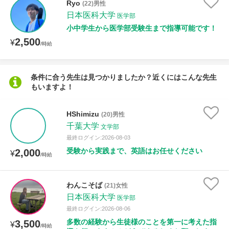
Ryo
(22)男性
日本医科大学
医学部
小中学生から医学部受験生まで指導可能です！
性別
2,500
¥
/時給
条件に合う先生は見つかりましたか？近くにはこんな先生
もいますよ！
HShimizu
(20)男性
千葉大学
文学部
最終ログイン:2026-08-03
受験から実践まで、英語はお任せください
2,000
¥
/時給
わんこそば
(21)女性
日本医科大学
医学部
最終ログイン:2026-08-06
多数の経験から生徒様のことを第一に考えた指
3,500
¥
/時給