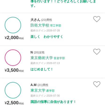
導を行います！！どうぞよろしくお願いしま
す。
大さん
(23)男性
防衛大学校
理工学部
最終ログイン:2026-07-28
楽しく わかりやすく
2,000
¥
/時給
N
(20)女性
東京藝術大学
音楽学部
最終ログイン:2026-07-13
はじめまして！
3,500
¥
/時給
A.M
(21)男性
東京大学
農学部
最終ログイン:2026-07-30
国語の指導に自信があります！
2,500
¥
/時給