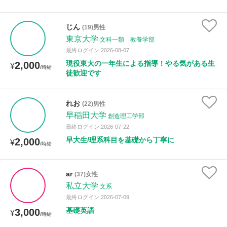
じん
(19)男性
東京大学
文科一類 教養学部
最終ログイン:2026-08-07
現役東大の一年生による指導！やる気がある生
2,000
¥
/時給
徒歓迎です
れお
(22)男性
早稲田大学
創造理工学部
最終ログイン:2026-07-22
早大生/理系科目を基礎から丁寧に
2,000
¥
/時給
ar
(37)女性
私立大学
文系
最終ログイン:2026-07-09
基礎英語
3,000
¥
/時給