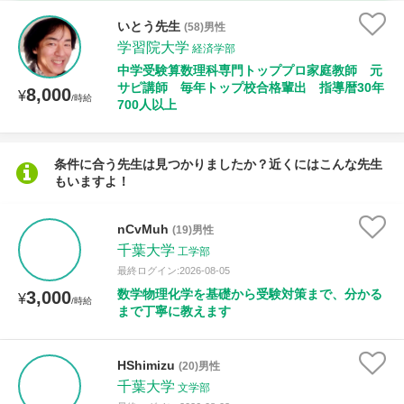
時給：¥1,000 ～ ¥10,000
いとう先生
(58)男性
学習院大学
経済学部
中学受験算数理科専門トッププロ家庭教師 元
サピ講師 毎年トップ校合格輩出 指導暦30年
8,000
授業可能日
¥
/時給
700人以上
月曜日
火曜日
水曜日
木曜日
金曜日
条件に合う先生は見つかりましたか？近くにはこんな先生
土曜日
日曜日
もいますよ！
所属大学
nCvMuh
(19)男性
千葉大学
工学部
最終ログイン:2026-08-05
数学物理化学を基礎から受験対策まで、分かる
3,000
¥
/時給
距離：15km以内
まで丁寧に教えます
HShimizu
(20)男性
年齢：18-101歳
千葉大学
文学部