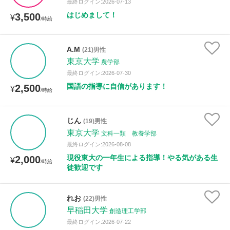
最終ログイン:2026-07-13
はじめまして！
3,500
¥
/時給
A.M
(21)男性
東京大学
農学部
最終ログイン:2026-07-30
国語の指導に自信があります！
2,500
¥
/時給
じん
(19)男性
東京大学
文科一類 教養学部
最終ログイン:2026-08-08
現役東大の一年生による指導！やる気がある生
2,000
¥
/時給
徒歓迎です
れお
(22)男性
早稲田大学
創造理工学部
最終ログイン:2026-07-22