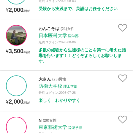
最終ログイン:2026-08-03
受験から実践まで、英語はお任せください
2,000
¥
/時給
性別
わんこそば
(21)女性
日本医科大学
医学部
最終ログイン:2026-08-06
多数の経験から生徒様のことを第一に考えた指
3,500
¥
/時給
導を行います！！どうぞよろしくお願いしま
す。
大さん
(23)男性
防衛大学校
理工学部
最終ログイン:2026-07-28
楽しく わかりやすく
2,000
¥
/時給
N
(20)女性
東京藝術大学
音楽学部