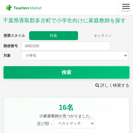
メニュー
授業スタイル
千葉県香取郡多古町で小学生向けに家庭教師を探す
対面
オンライン
授業スタイル
対面
オンライン
郵便番号
郵便
番号
対象
対象
検索
詳しく検索する
教科
16名
国語
社会
算数
理科
英語
音楽
の家庭教師が見つかりました。
家庭科
保健・体育
並び順：
図画工作
書写