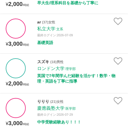
早大生/理系科目を基礎から丁寧に
2,000
¥
/時給
ar
(37)女性
私立大学
文系
最終ログイン:2026-07-09
基礎英語
3,000
¥
/時給
スズキ
(18)男性
ロンドン大学
理学部
英国で7年間学んだ経験を活かす！数学・物
理・英語を丁寧に指導
2,000
¥
/時給
りりり
(21)女性
慶應義塾大学
医学部
最終ログイン:2026-07-29
中学受験経験あり！！！
3,000
¥
/時給