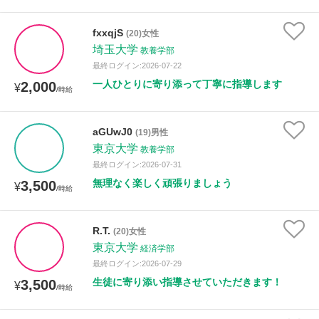
fxxqjS
(20)女性
埼玉大学
教養学部
最終ログイン:2026-07-22
一人ひとりに寄り添って丁寧に指導します
2,000
¥
/時給
aGUwJ0
(19)男性
東京大学
教養学部
最終ログイン:2026-07-31
無理なく楽しく頑張りましょう
3,500
¥
/時給
R.T.
(20)女性
東京大学
経済学部
最終ログイン:2026-07-29
生徒に寄り添い指導させていただきます！
3,500
¥
/時給