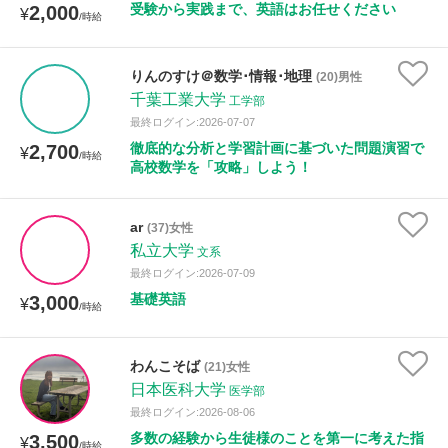
受験から実践まで、英語はお任せください
2,000
¥
/時給
性別
りんのすけ＠数学･情報･地理
(20)男性
千葉工業大学
工学部
最終ログイン:2026-07-07
徹底的な分析と学習計画に基づいた問題演習で
2,700
¥
/時給
高校数学を「攻略」しよう！
ar
(37)女性
私立大学
文系
最終ログイン:2026-07-09
基礎英語
3,000
¥
/時給
わんこそば
(21)女性
日本医科大学
医学部
最終ログイン:2026-08-06
多数の経験から生徒様のことを第一に考えた指
3,500
¥
/時給