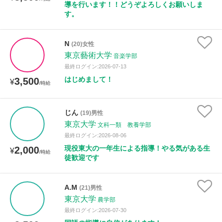
導を行います！！どうぞよろしくお願いしま
す。
N
(20)女性
東京藝術大学
音楽学部
最終ログイン:2026-07-13
はじめまして！
3,500
¥
/時給
じん
(19)男性
東京大学
文科一類 教養学部
最終ログイン:2026-08-06
現役東大の一年生による指導！やる気がある生
2,000
¥
/時給
徒歓迎です
A.M
(21)男性
東京大学
農学部
最終ログイン:2026-07-30