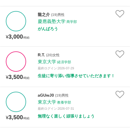
龍之介
(19)男性
慶應義塾大学
商学部
がんばろう
3,000
¥
/時給
R.T.
(20)女性
東京大学
経済学部
最終ログイン:2026-07-29
生徒に寄り添い指導させていただきます！
3,500
¥
/時給
aGUwJ0
(19)男性
東京大学
教養学部
最終ログイン:2026-07-31
無理なく楽しく頑張りましょう
3,500
¥
/時給