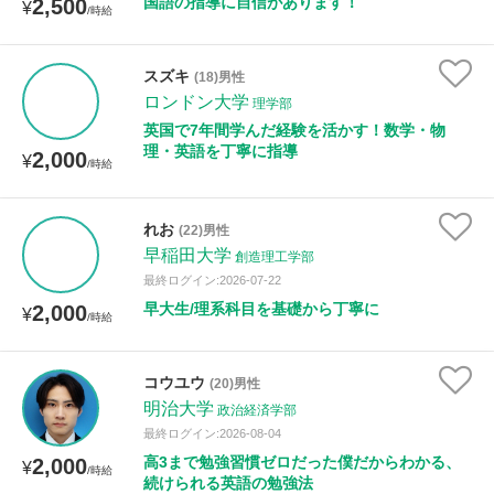
国語の指導に自信があります！
2,500
¥
/時給
スズキ
(18)男性
ロンドン大学
理学部
英国で7年間学んだ経験を活かす！数学・物
理・英語を丁寧に指導
2,000
¥
/時給
れお
(22)男性
早稲田大学
創造理工学部
最終ログイン:2026-07-22
早大生/理系科目を基礎から丁寧に
2,000
¥
/時給
コウユウ
(20)男性
明治大学
政治経済学部
最終ログイン:2026-08-04
高3まで勉強習慣ゼロだった僕だからわかる、
2,000
¥
/時給
続けられる英語の勉強法