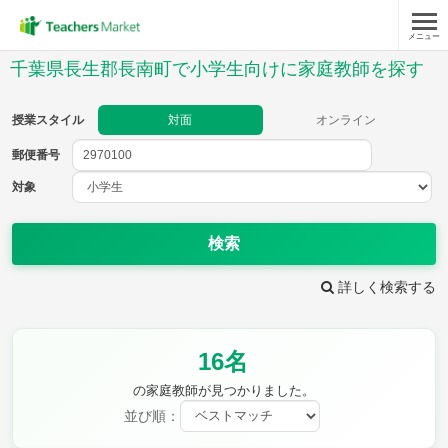
メニュー
授業スタイル
千葉県長生郡長南町で小学生向けに家庭教師を探す
対面
オンライン
授業スタイル
対面
オンライン
郵便番号
郵便
番号
対象
対象
検索
詳しく検索する
教科
16名
国語
社会
算数
理科
英語
音楽
の家庭教師が見つかりました。
家庭科
保健・体育
並び順：
図画工作
書写