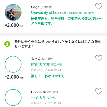
時給：¥1,000 ～ ¥10,000
Sogo
(27)男性
University of Leicester
BSc Archaeology部
国数英理社、留学相談、音楽等の授業及びレッ
スン可能です。
2,000
授業可能日
¥
/時給
月曜日
火曜日
水曜日
木曜日
金曜日
条件に合う先生は見つかりましたか？近くにはこんな先生
もいますよ！
土曜日
日曜日
所属大学
大さん
(23)男性
防衛大学校
理工学部
最終ログイン:2026-07-28
楽しく わかりやすく
2,000
¥
/時給
距離：15km以内
HShimizu
(20)男性
千葉大学
文学部
年齢：18-101歳
最終ログイン:2026-08-03