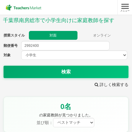
メニュー
授業スタイル
千葉県南房総市で小学生向けに家庭教師を探す
対面
オンライン
授業スタイル
対面
オンライン
郵便番号
郵便
番号
対象
対象
検索
詳しく検索する
教科
0名
国語
社会
算数
理科
英語
音楽
の家庭教師が見つかりました。
家庭科
保健・体育
並び順：
図画工作
書写