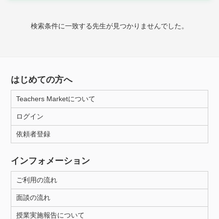
時給：¥1,000 ～ ¥10,000
検索条件に一致する先生が見つかりませんでした。
授業可能日
月曜日
火曜日
水曜日
木曜日
金曜日
はじめての方へ
土曜日
日曜日
Teachers Marketについて
ログイン
所属大学
依頼者登録
インフォメーション
距離：15km以内
ご利用の流れ
面談の流れ
年齢：18-101歳
授業実施報告について