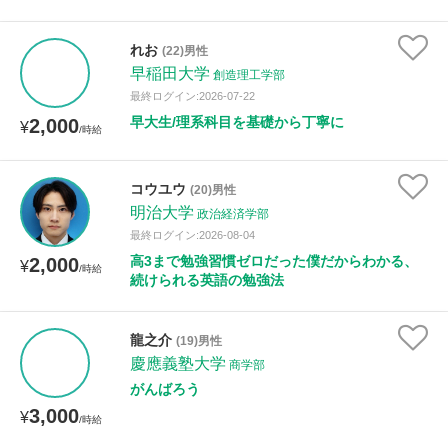
れお
(22)男性
早稲田大学
創造理工学部
最終ログイン:2026-07-22
早大生/理系科目を基礎から丁寧に
2,000
¥
/時給
コウユウ
(20)男性
明治大学
政治経済学部
最終ログイン:2026-08-04
高3まで勉強習慣ゼロだった僕だからわかる、
2,000
¥
/時給
続けられる英語の勉強法
龍之介
(19)男性
慶應義塾大学
商学部
がんばろう
3,000
¥
/時給