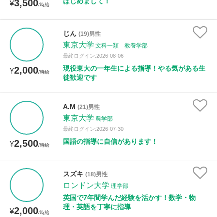
はじめまして！
3,500
¥
/時給
じん
(19)男性
東京大学
文科一類 教養学部
最終ログイン:2026-08-06
現役東大の一年生による指導！やる気がある生
2,000
¥
/時給
徒歓迎です
A.M
(21)男性
東京大学
農学部
最終ログイン:2026-07-30
国語の指導に自信があります！
2,500
¥
/時給
スズキ
(18)男性
ロンドン大学
理学部
英国で7年間学んだ経験を活かす！数学・物
理・英語を丁寧に指導
2,000
¥
/時給