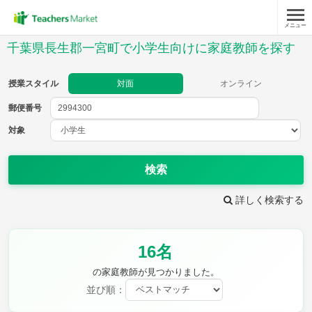
メニュー
授業スタイル
千葉県長生郡一宮町で小学生向けに家庭教師を探す
対面
オンライン
授業スタイル
対面
オンライン
郵便番号
郵便
番号
対象
対象
検索
詳しく検索する
教科
16名
国語
社会
算数
理科
英語
音楽
の家庭教師が見つかりました。
家庭科
保健・体育
並び順：
図画工作
書写