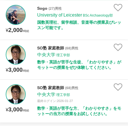
時給：¥1,000 ～ ¥10,000
Sogo
(27)男性
University of Leicester
BSc Archaeology部
国数英理社、留学相談、音楽等の授業及びレッ
スン可能です。
2,000
授業可能日
¥
/時給
月曜日
火曜日
水曜日
木曜日
金曜日
SO塾 家庭教師
(68)男性
中央大学
土曜日
日曜日
理工学部
数学・英語が苦手な生徒、「わかりやすさ」が
モットーの授業をぜひ体験してください。
3,000
¥
所属大学
/時給
SO塾 家庭教師
(68)男性
中央大学
理工学部
距離：15km以内
最終ログイン:2026-01-27
数学・英語が苦手な方、「わかりやすさ」をモ
3,000
¥
/時給
ットーの当方の授業をお試しください。
年齢：18-101歳