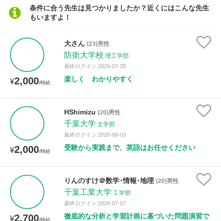
条件に合う先生は見つかりましたか？近くにはこんな先生
もいますよ！
性別
大さん
(23)男性
防衛大学校
理工学部
最終ログイン:2026-07-28
楽しく わかりやすく
2,000
¥
/時給
HShimizu
(20)男性
千葉大学
文学部
最終ログイン:2026-08-03
受験から実践まで、英語はお任せください
2,000
¥
/時給
りんのすけ＠数学･情報･地理
(20)男性
千葉工業大学
工学部
最終ログイン:2026-07-07
徹底的な分析と学習計画に基づいた問題演習で
2,700
¥
/時給