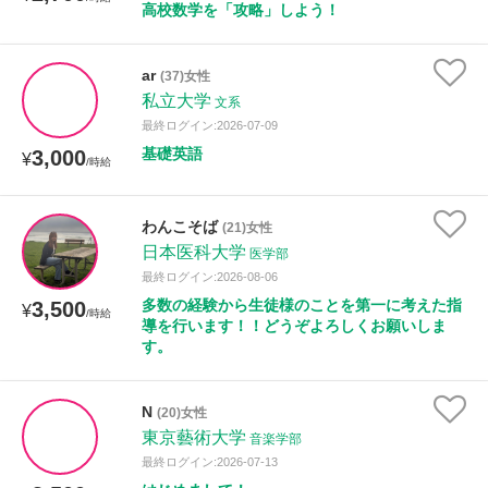
高校数学を「攻略」しよう！
ar
(37)女性
私立大学
文系
最終ログイン:2026-07-09
基礎英語
3,000
¥
/時給
わんこそば
(21)女性
日本医科大学
医学部
最終ログイン:2026-08-06
多数の経験から生徒様のことを第一に考えた指
3,500
¥
/時給
導を行います！！どうぞよろしくお願いしま
す。
N
(20)女性
東京藝術大学
音楽学部
最終ログイン:2026-07-13