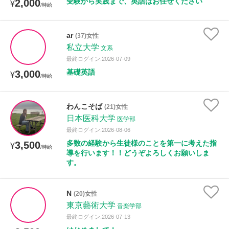
受験から実践まで、英語はお任せください
2,000
¥
/時給
ar
(37)女性
私立大学
文系
最終ログイン:2026-07-09
基礎英語
3,000
¥
/時給
わんこそば
(21)女性
日本医科大学
医学部
最終ログイン:2026-08-06
多数の経験から生徒様のことを第一に考えた指
3,500
¥
/時給
導を行います！！どうぞよろしくお願いしま
す。
N
(20)女性
東京藝術大学
音楽学部
最終ログイン:2026-07-13