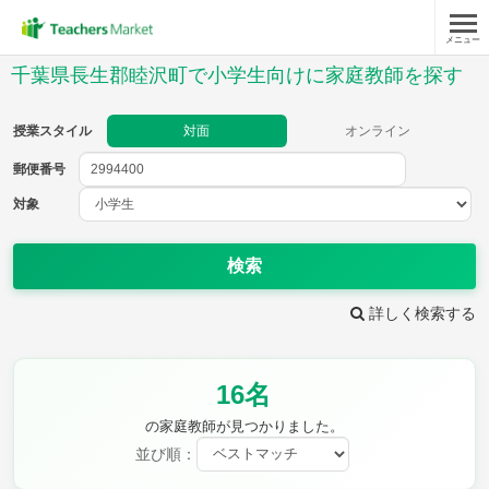
メニュー
授業スタイル
千葉県長生郡睦沢町で小学生向けに家庭教師を探す
対面
オンライン
授業スタイル
対面
オンライン
郵便番号
郵便
番号
対象
対象
検索
詳しく検索する
教科
16名
国語
社会
算数
理科
英語
音楽
の家庭教師が見つかりました。
家庭科
保健・体育
並び順：
図画工作
書写