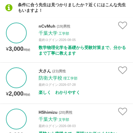
条件に合う先生は見つかりましたか？近くにはこんな先生
もいますよ！
性別
nCvMuh
(19)男性
千葉大学
工学部
最終ログイン:2026-08-05
数学物理化学を基礎から受験対策まで、分かる
3,000
¥
/時給
まで丁寧に教えます
大さん
(23)男性
防衛大学校
理工学部
最終ログイン:2026-07-28
楽しく わかりやすく
2,000
¥
/時給
HShimizu
(20)男性
千葉大学
文学部
最終ログイン:2026-08-03