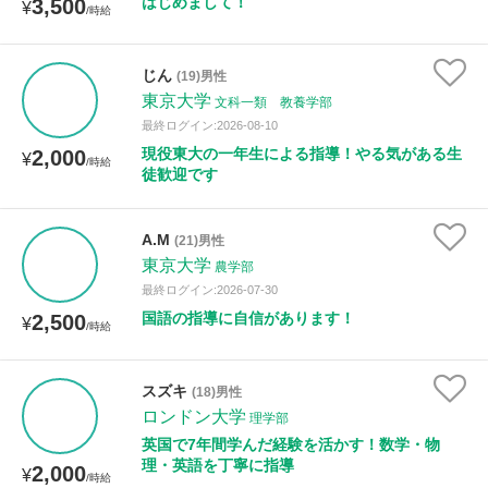
はじめまして！
3,500
¥
/時給
じん
(19)男性
東京大学
文科一類 教養学部
最終ログイン:2026-08-10
現役東大の一年生による指導！やる気がある生
2,000
¥
/時給
徒歓迎です
A.M
(21)男性
東京大学
農学部
最終ログイン:2026-07-30
国語の指導に自信があります！
2,500
¥
/時給
スズキ
(18)男性
ロンドン大学
理学部
英国で7年間学んだ経験を活かす！数学・物
理・英語を丁寧に指導
2,000
¥
/時給