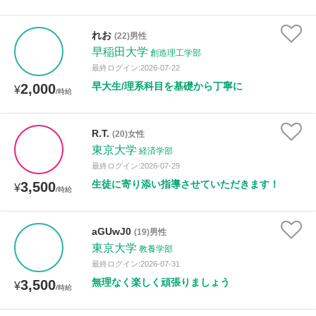
れお
(22)男性
早稲田大学
創造理工学部
最終ログイン:2026-07-22
早大生/理系科目を基礎から丁寧に
2,000
¥
/時給
R.T.
(20)女性
東京大学
経済学部
最終ログイン:2026-07-29
生徒に寄り添い指導させていただきます！
3,500
¥
/時給
aGUwJ0
(19)男性
東京大学
教養学部
最終ログイン:2026-07-31
無理なく楽しく頑張りましょう
3,500
¥
/時給