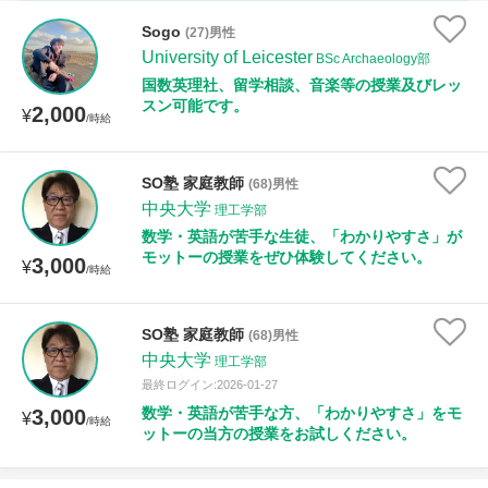
時給：¥1,000 ～ ¥10,000
Sogo
(27)男性
University of Leicester
BSc Archaeology部
国数英理社、留学相談、音楽等の授業及びレッ
スン可能です。
2,000
授業可能日
¥
/時給
月曜日
火曜日
水曜日
木曜日
金曜日
SO塾 家庭教師
(68)男性
中央大学
土曜日
日曜日
理工学部
数学・英語が苦手な生徒、「わかりやすさ」が
モットーの授業をぜひ体験してください。
3,000
¥
所属大学
/時給
SO塾 家庭教師
(68)男性
中央大学
理工学部
距離：15km以内
最終ログイン:2026-01-27
数学・英語が苦手な方、「わかりやすさ」をモ
3,000
¥
/時給
ットーの当方の授業をお試しください。
年齢：18-101歳