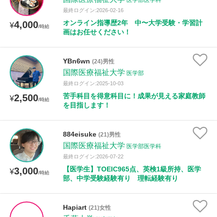
医学部医学科
最終ログイン:2026-02-16
オンライン指導歴2年 中〜大学受験・学習計
4,000
¥
/時給
画はお任せください！
YBn6wn
(24)男性
国際医療福祉大学
医学部
最終ログイン:2025-10-03
苦手科目を得意科目に！成果が見える家庭教師
2,500
¥
/時給
を目指します！
884eisuke
(21)男性
国際医療福祉大学
医学部医学科
最終ログイン:2026-07-22
【医学生】TOEIC965点、英検1級所持、医学
3,000
¥
/時給
部、中学受験経験有り 理転経験有り
Hapiart
(21)女性