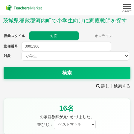
メニュー
授業スタイル
茨城県稲敷郡河内町で小学生向けに家庭教師を探す
対面
オンライン
授業スタイル
対面
オンライン
郵便番号
郵便
番号
対象
対象
検索
詳しく検索する
教科
16名
国語
社会
算数
理科
英語
音楽
の家庭教師が見つかりました。
家庭科
保健・体育
並び順：
図画工作
書写