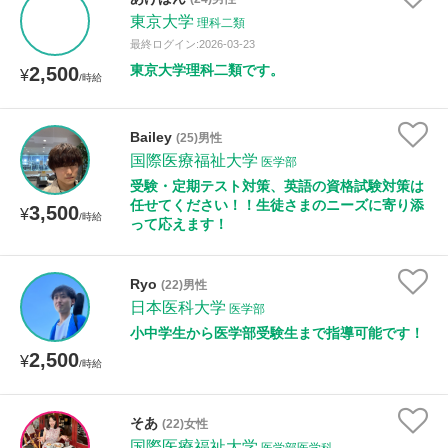
東京大学
理科二類
最終ログイン:2026-03-23
性別
東京大学理科二類です。
2,500
¥
/時給
Bailey
(25)男性
国際医療福祉大学
医学部
受験・定期テスト対策、英語の資格試験対策は
任せてください！！生徒さまのニーズに寄り添
3,500
¥
/時給
って応えます！
Ryo
(22)男性
日本医科大学
医学部
小中学生から医学部受験生まで指導可能です！
2,500
¥
/時給
そあ
(22)女性
国際医療福祉大学