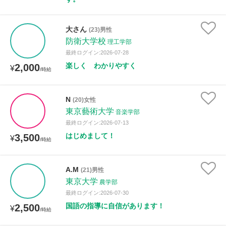
大さん
(23)男性
防衛大学校
理工学部
最終ログイン:2026-07-28
楽しく わかりやすく
2,000
¥
/時給
N
(20)女性
東京藝術大学
音楽学部
最終ログイン:2026-07-13
はじめまして！
3,500
¥
/時給
A.M
(21)男性
東京大学
農学部
最終ログイン:2026-07-30
国語の指導に自信があります！
2,500
¥
/時給