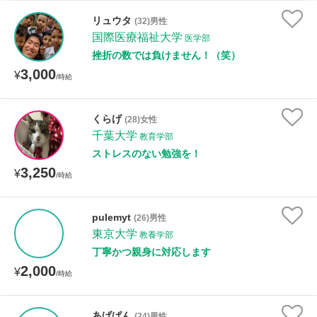
時給：¥1,000 ～ ¥10,000
リュウタ
(32)男性
国際医療福祉大学
医学部
挫折の数では負けません！（笑）
3,000
授業可能日
¥
/時給
月曜日
火曜日
水曜日
木曜日
金曜日
くらげ
(28)女性
千葉大学
土曜日
日曜日
教育学部
ストレスのない勉強を！
3,250
¥
所属大学
/時給
pulemyt
(26)男性
東京大学
教養学部
距離：15km以内
丁寧かつ親身に対応します
2,000
¥
/時給
年齢：18-101歳
あげぱん
(24)男性