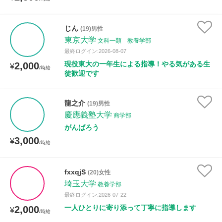
じん
(19)男性
東京大学
文科一類 教養学部
最終ログイン:2026-08-07
現役東大の一年生による指導！やる気がある生
2,000
¥
/時給
徒歓迎です
龍之介
(19)男性
慶應義塾大学
商学部
がんばろう
3,000
¥
/時給
fxxqjS
(20)女性
埼玉大学
教養学部
最終ログイン:2026-07-22
一人ひとりに寄り添って丁寧に指導します
2,000
¥
/時給