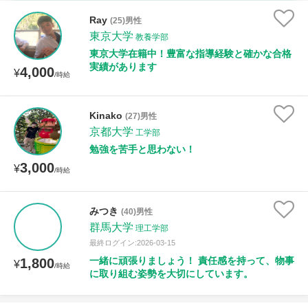
時給：¥1,000 ～ ¥10,000
Ray
(25)男性
東京大学
教養学部
東京大学在籍中！豊富な指導経験と確かな合格
実績があります
4,000
授業可能日
¥
/時給
月曜日
火曜日
水曜日
木曜日
金曜日
Kinako
(27)男性
京都大学
土曜日
日曜日
工学部
勉強を苦手と思わない！
3,000
¥
所属大学
/時給
みつき
(40)男性
群馬大学
理工学部
距離：15km以内
最終ログイン:2026-03-15
一緒に頑張りましょう！ 責任感を持って、物事
1,800
¥
/時給
に取り組む姿勢を大切にしています。
年齢：18-101歳