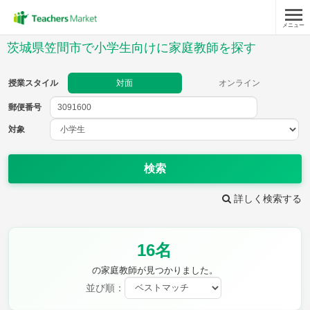
メニュー
授業スタイル
茨城県笠間市で小学生向けに家庭教師を探す
対面
オンライン
授業スタイル
対面
オンライン
郵便番号
郵便
番号
対象
対象
検索
詳しく検索する
教科
16名
国語
社会
算数
理科
英語
音楽
の家庭教師が見つかりました。
家庭科
保健・体育
並び順：
図画工作
書写