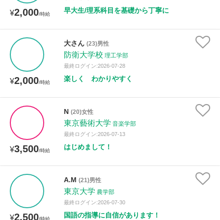
早大生/理系科目を基礎から丁寧に
2,000
¥
/時給
大さん
(23)男性
防衛大学校
理工学部
最終ログイン:2026-07-28
楽しく わかりやすく
2,000
¥
/時給
N
(20)女性
東京藝術大学
音楽学部
最終ログイン:2026-07-13
はじめまして！
3,500
¥
/時給
A.M
(21)男性
東京大学
農学部
最終ログイン:2026-07-30
国語の指導に自信があります！
2,500
¥
/時給