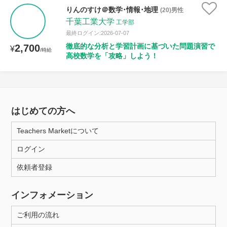
りんのすけ＠数学･情報･地理
(20)男性
千葉工業大学
工学部
最終ログイン:2026-07-07
徹底的な分析と学習計画に基づいた問題演習で
2,700
¥
/時給
高校数学を「攻略」しよう！
はじめての方へ
Teachers Marketについて
ログイン
依頼者登録
インフォメーション
ご利用の流れ