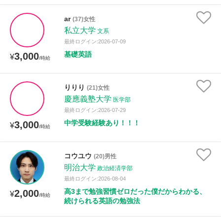
ar
(37)女性
私立大学
文系
最終ログイン:2026-07-09
基礎英語
3,000
¥
/時給
りりり
(21)女性
慶應義塾大学
医学部
最終ログイン:2026-07-29
中学受験経験あり！！！
3,000
¥
/時給
コウユウ
(20)男性
明治大学
政治経済学部
最終ログイン:2026-08-04
高3まで勉強習慣ゼロだった僕だからわかる、
2,000
¥
/時給
続けられる英語の勉強法