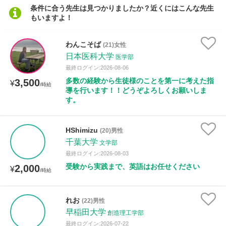
条件に合う先生は見つかりましたか？近くにはこんな先生
もいますよ！
性別
わんこそば
(21)女性
日本医科大学
医学部
最終ログイン:2026-08-06
多数の経験から生徒様のことを第一に考えた指
3,500
¥
/時給
導を行います！！どうぞよろしくお願いしま
す。
HShimizu
(20)男性
千葉大学
文学部
最終ログイン:2026-08-03
受験から実践まで、英語はお任せください
2,000
¥
/時給
れお
(22)男性
早稲田大学
創造理工学部
最終ログイン:2026-07-22