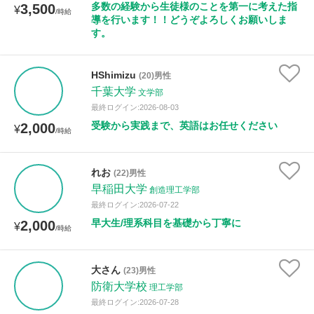
多数の経験から生徒様のことを第一に考えた指
3,500
¥
/時給
導を行います！！どうぞよろしくお願いしま
す。
性別
HShimizu
(20)男性
千葉大学
文学部
最終ログイン:2026-08-03
受験から実践まで、英語はお任せください
2,000
¥
/時給
れお
(22)男性
早稲田大学
創造理工学部
最終ログイン:2026-07-22
早大生/理系科目を基礎から丁寧に
2,000
¥
/時給
大さん
(23)男性
防衛大学校
理工学部
最終ログイン:2026-07-28