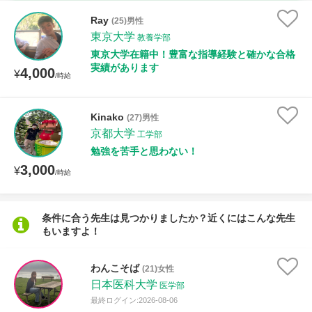
時給：¥1,000 ～ ¥10,000
Ray
(25)男性
東京大学
教養学部
東京大学在籍中！豊富な指導経験と確かな合格
実績があります
4,000
授業可能日
¥
/時給
月曜日
火曜日
水曜日
木曜日
金曜日
Kinako
(27)男性
京都大学
土曜日
日曜日
工学部
勉強を苦手と思わない！
3,000
¥
所属大学
/時給
条件に合う先生は見つかりましたか？近くにはこんな先生
もいますよ！
距離：15km以内
わんこそば
(21)女性
日本医科大学
医学部
年齢：18-101歳
最終ログイン:2026-08-06