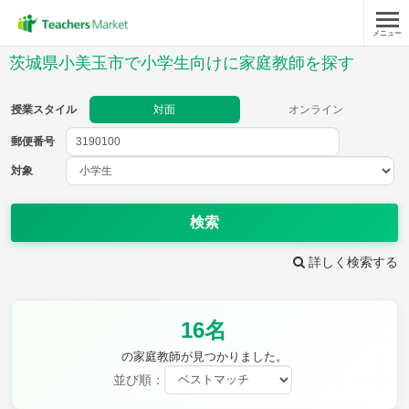
メニュー
授業スタイル
茨城県小美玉市で小学生向けに家庭教師を探す
対面
オンライン
授業スタイル
対面
オンライン
郵便番号
郵便
番号
対象
対象
検索
詳しく検索する
教科
16名
国語
社会
算数
理科
英語
音楽
の家庭教師が見つかりました。
家庭科
保健・体育
並び順：
図画工作
書写