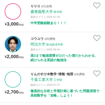
りりり
(21)女性
慶應義塾大学
医学部
最終ログイン:2026-07-29
中学受験経験あり！！！
3,000
¥
/時給
コウユウ
(20)男性
明治大学
政治経済学部
最終ログイン:2026-08-04
高3まで勉強習慣ゼロだった僕だからわかる、
2,000
¥
/時給
続けられる英語の勉強法
りんのすけ＠数学･情報･地理
(20)男性
千葉工業大学
工学部
最終ログイン:2026-07-07
徹底的な分析と学習計画に基づいた問題演習で
2,700
¥
/時給
高校数学を「攻略」しよう！