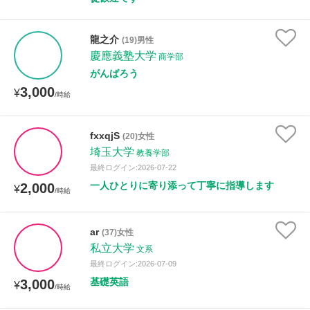
龍之介
(19)男性
慶應義塾大学
商学部
がんばろう
3,000
¥
/時給
fxxqjS
(20)女性
埼玉大学
教養学部
最終ログイン:2026-07-22
一人ひとりに寄り添って丁寧に指導します
2,000
¥
/時給
ar
(37)女性
私立大学
文系
最終ログイン:2026-07-09
基礎英語
3,000
¥
/時給