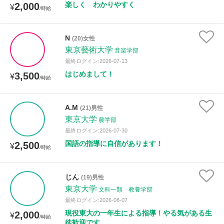
楽しく わかりやすく
2,000
¥
/時給
N
(20)女性
東京藝術大学
音楽学部
最終ログイン:2026-07-13
はじめまして！
3,500
¥
/時給
A.M
(21)男性
東京大学
農学部
最終ログイン:2026-07-30
国語の指導に自信があります！
2,500
¥
/時給
じん
(19)男性
東京大学
文科一類 教養学部
最終ログイン:2026-08-07
現役東大の一年生による指導！やる気がある生
2,000
¥
/時給
徒歓迎です