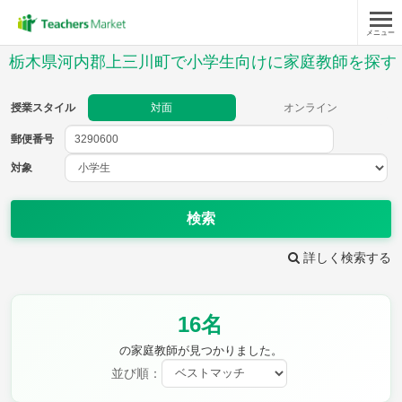
メニュー
授業スタイル
栃木県河内郡上三川町で小学生向けに家庭教師を探す
対面
オンライン
授業スタイル
対面
オンライン
郵便番号
郵便
番号
対象
対象
検索
詳しく検索する
教科
16名
国語
社会
算数
理科
英語
音楽
の家庭教師が見つかりました。
家庭科
保健・体育
並び順：
図画工作
書写