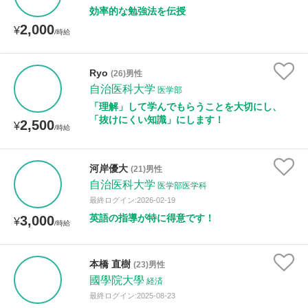
効率的な勉強法を伝授
2,000
¥
/時給
Ryo
(26)男性
自治医科大学
医学部
「理解」して学んでもらうことを大切にし、
「抜けにくい知識」にします！
2,500
¥
/時給
河岸優大
(21)男性
自治医科大学
医学部医学科
最終ログイン:2026-02-19
英語の指導が特に得意です！
3,000
¥
/時給
本橋 直樹
(23)男性
國學院大學
経済
最終ログイン:2025-08-23