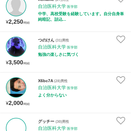
自治医科大学
医学部
中学、高校受験を経験しています。自分自身単
性別
純暗記、詰込...
2,250
¥
/時給
つのけん
(31)男性
自治医科大学
医学部
勉強の楽しさに気づく
3,500
¥
/時給
X6bc7A
(28)男性
自治医科大学
医学部
よく分からない
2,000
¥
/時給
グッチー
(30)男性
自治医科大学
医学部