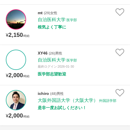
mt
(29)女性
自治医科大学
医学部
根気よく丁寧に
2,150
¥
/時給
XY46
(26)男性
自治医科大学
医学部
最終ログイン:2026-01-30
医学部志望歓迎
2,000
¥
/時給
ichiro
(48)男性
大阪外国語大学（大阪大学）
外国語学部
是非一度お試しください！
2,000
¥
/時給