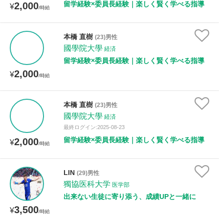
留学経験×委員長経験｜楽しく賢く学べる指導
2,000
¥
/時給
本橋 直樹
(23)男性
國學院大學
経済
留学経験×委員長経験｜楽しく賢く学べる指導
2,000
¥
/時給
本橋 直樹
(23)男性
國學院大學
経済
最終ログイン:2025-08-23
留学経験×委員長経験｜楽しく賢く学べる指導
2,000
¥
/時給
LIN
(29)男性
獨協医科大学
医学部
出来ない生徒に寄り添う、成績UPと一緒に
3,500
¥
/時給