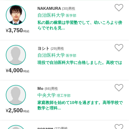
時給：¥1,000 ～ ¥10,000
NAKAMURA
(30)男性
自治医科大学
医学部
私の親の稼業は学習塾でして、幼いころより傍
らでそれを見...
3,750
授業可能日
¥
/時給
月曜日
火曜日
水曜日
木曜日
金曜日
ヨシト
(29)男性
自治医科大学
土曜日
日曜日
医学部
現役で自治医科大学に合格しました。高校では
4,000
¥
所属大学
/時給
Mo
(66)男性
中央大学
理工学部
距離：15km以内
家庭教師を始めて10年を過ぎます。高等学校で
数学と理科...
2,500
¥
/時給
年齢：18-101歳
noname
(27)男性