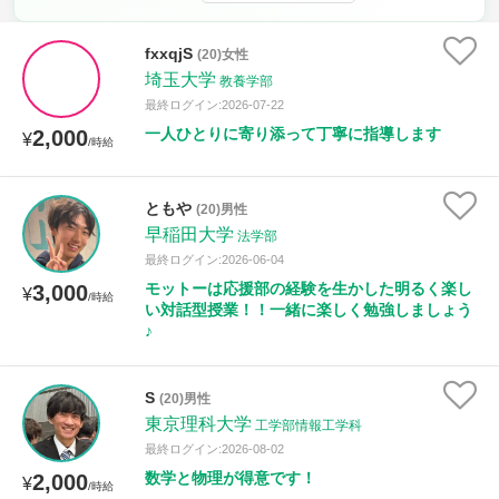
時給：¥1,000 ～ ¥10,000
fxxqjS
(20)女性
埼玉大学
教養学部
最終ログイン:2026-07-22
授業可能日
一人ひとりに寄り添って丁寧に指導します
2,000
¥
/時給
月曜日
火曜日
水曜日
木曜日
金曜日
ともや
(20)男性
土曜日
日曜日
早稲田大学
法学部
最終ログイン:2026-06-04
所属大学
モットーは応援部の経験を生かした明るく楽し
3,000
¥
/時給
い対話型授業！！一緒に楽しく勉強しましょう
♪
距離：15km以内
S
(20)男性
東京理科大学
工学部情報工学科
最終ログイン:2026-08-02
年齢：18-101歳
数学と物理が得意です！
2,000
¥
/時給