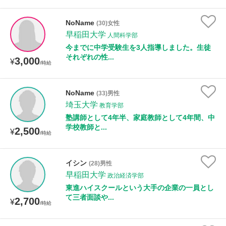
NoName
(30)女性
早稲田大学
人間科学部
今までに中学受験生を3人指導しました。生徒
それぞれの性...
3,000
¥
/時給
NoName
(33)男性
埼玉大学
教育学部
塾講師として4年半、家庭教師として4年間、中
学校教師と...
2,500
¥
/時給
イシン
(28)男性
早稲田大学
政治経済学部
東進ハイスクールという大手の企業の一員とし
て三者面談や...
2,700
¥
/時給