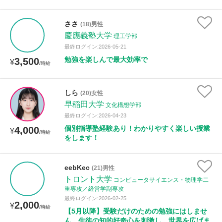
ささ
(18)男性
性別
慶應義塾大学
理工学部
最終ログイン:2026-05-21
勉強を楽しんで最大効率で
3,500
¥
/時給
しら
(20)女性
早稲田大学
文化構想学部
最終ログイン:2026-04-23
個別指導塾経験あり！わかりやすく楽しい授業
4,000
¥
/時給
をします！
eebKec
(21)男性
トロント大学
コンピュータサイエンス・物理学二
重専攻／経営学副専攻
最終ログイン:2026-02-25
2,000
¥
/時給
【5月以降】受験だけのための勉強にはしませ
ん。生徒の知的好奇心を刺激し、世界を広げま