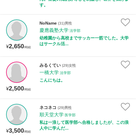
す。
NoName
(31)男性
慶應義塾大学
法学部
幼稚園から高校までサッカー一筋でした。大学
はサークル活...
2,650
¥
/時給
みるくてい
(29)女性
一橋大学
法学部
こんにちは。
2,500
¥
/時給
ネコネコ
(29)男性
順天堂大学
医学部
私は一浪して医学部へ合格しましたが、この浪
人中に学んだ...
3,500
¥
/時給