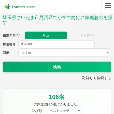
メニュー
授業スタイル
埼玉県さいたま市見沼区で小学生向けに家庭教師を探
す
対面
オンライン
授業スタイル
対面
オンライン
郵便番号
郵便
番号
対象
対象
検索
詳しく検索する
教科
国語
社会
算数
106名
理科
英語
音楽
の家庭教師が見つかりました。
家庭科
保健・体育
図画工作
書写
並び順：