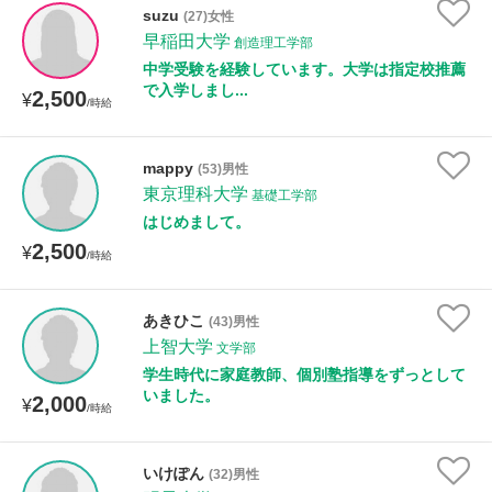
suzu
(27)女性
早稲田大学
創造理工学部
中学受験を経験しています。大学は指定校推薦
で入学しまし...
2,500
¥
/時給
mappy
(53)男性
東京理科大学
基礎工学部
はじめまして。
2,500
¥
/時給
あきひこ
(43)男性
上智大学
文学部
学生時代に家庭教師、個別塾指導をずっとして
いました。
2,000
¥
/時給
いけぽん
(32)男性