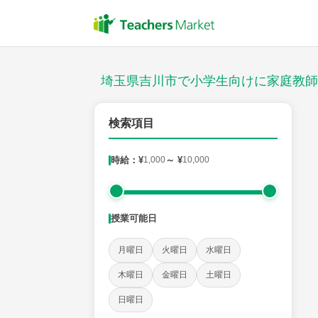
授業スタイル
対面
埼玉県吉川市で小学生向けに家庭教師
郵便番号
検索項目
時給：¥
1,000
～ ¥
10,000
対象
授業可能日
教科
月曜日
火曜日
水曜日
国語
社会
算数
理科
英語
音楽
木曜日
金曜日
土曜日
日曜日
時給：¥1,000 ～ ¥10,000