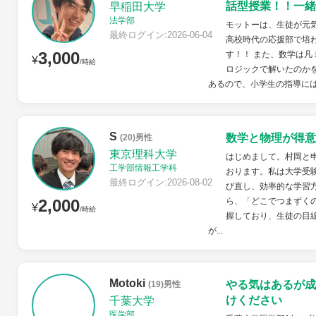
話型授業！！一緒
早稲田大学
法学部
モットーは、生徒が元
最終ログイン:2026-06-04
高校時代の応援部で培
3,000
す！！ また、数学は
¥
/時給
ロジックで解いたのか
あるので、小学生の指導には自
S
数学と物理が得意
(20)男性
東京理科大学
はじめまして。村岡と
工学部情報工学科
おります。私は大学受
最終ログイン:2026-08-02
び直し、効率的な学習
2,000
ら、「どこでつまずく
¥
/時給
握しており、生徒の目
が...
Motoki
やる気はあるが成
(19)男性
けください
千葉大学
医学部