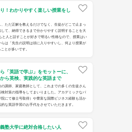
り！わかりやすく楽しい授業をし
し、ただ正解を教えるだけでなく、生徒がどこで止まっ
知して、納得できるまで分かりやすく説明することを大
ともと人と話すことが好きで明るい性格なので、授業はい
からは「先生の説明は頭に入りやすいし、何より授業が
ることが多いです。
ら「英語で学ぶ」をモットーに、
から英検、実践的な英語まで
塾の講師、家庭教師として、これまでの多くの生徒さん
英検対策の指導をしてまいりました。アカデミックなバ
学院にて修士号取得）や豊富な国際ビジネス経験も活か
践的な英語学習のお手代をさせていただきます。
義塾大学に絶対合格したい人