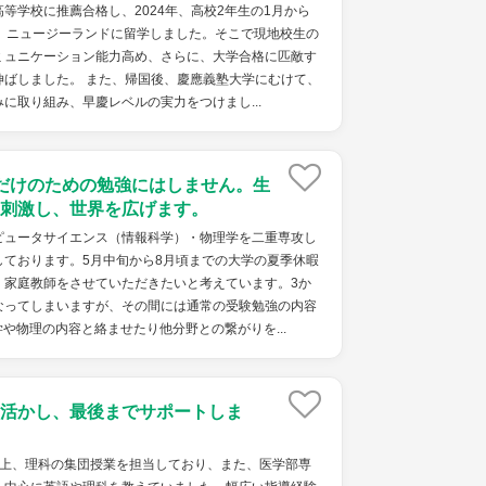
等学校に推薦合格し、2024年、高校2年生の1月から
し、ニュージーランドに留学しました。そこで現地校生の
ミュニケーション能力高め、さらに、大学合格に匹敵す
伸ばしました。 また、帰国後、慶應義塾大学にむけて、
に取り組み、早慶レベルの実力をつけまし...
だけのための勉強にはしません。生
刺激し、世界を広げます。
ピュータサイエンス（情報科学）・物理学を二重専攻し
しております。5月中旬から8月頃までの大学の夏季休暇
、家庭教師をさせていただきたいと考えています。3か
なってしまいますが、その間には通常の受験勉強の内容
や物理の内容と絡ませたり他分野との繋がりを...
活かし、最後までサポートしま
以上、理科の集団授業を担当しており、また、医学部専