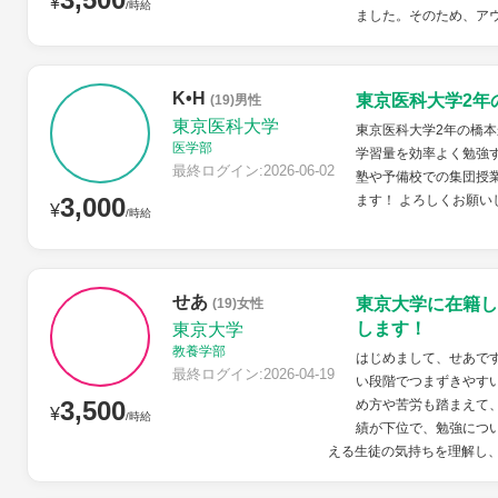
¥
/時給
ました。そのため、アウト
K•H
東京医科大学2年
(19)男性
東京医科大学
東京医科大学2年の橋本
医学部
学習量を効率よく勉強
最終ログイン:2026-06-02
塾や予備校での集団授
3,000
ます！ よろしくお願い
¥
/時給
せあ
東京大学に在籍し
(19)女性
します！
東京大学
教養学部
はじめまして、せあで
最終ログイン:2026-04-19
い段階でつまずきやす
3,500
め方や苦労も踏まえて
¥
/時給
績が下位で、勉強につ
える生徒の気持ちを理解し、