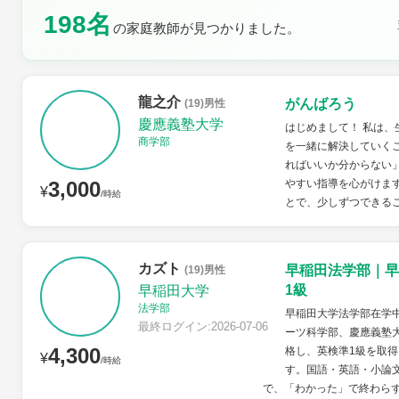
198名
の家庭教師が見つかりました。
土曜日
日曜日
龍之介
がんばろう
(19)男性
慶應義塾大学
はじめまして！ 私は
商学部
を一緒に解決していく
ればいいか分からない
3,000
やすい指導を心がけま
¥
/時給
とで、少しずつできるこ
カズト
早稲田法学部｜早
(19)男性
1級
早稲田大学
法学部
早稲田大学法学部在学
最終ログイン:2026-07-06
ーツ科学部、慶應義塾
4,300
格し、英検準1級を取得
¥
/時給
す。国語・英語・小論
で、「わかった」で終わらず