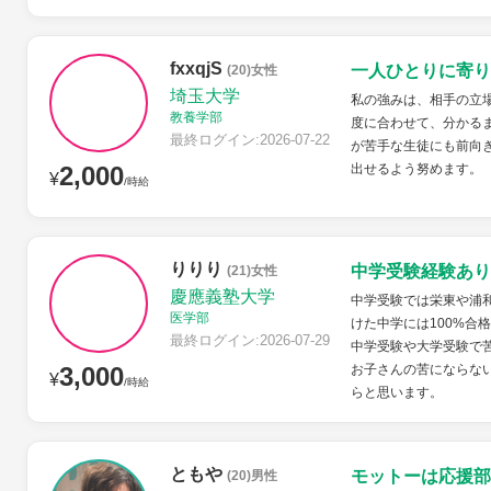
fxxqjS
一人ひとりに寄り
(20)女性
埼玉大学
私の強みは、相手の立
教養学部
度に合わせて、分かる
最終ログイン:2026-07-22
が苦手な生徒にも前向
2,000
出せるよう努めます。
¥
/時給
りりり
中学受験経験あり
(21)女性
慶應義塾大学
中学受験では栄東や浦
医学部
けた中学には100%合
最終ログイン:2026-07-29
中学受験や大学受験で
3,000
お子さんの苦にならな
¥
/時給
らと思います。
ともや
モットーは応援部
(20)男性