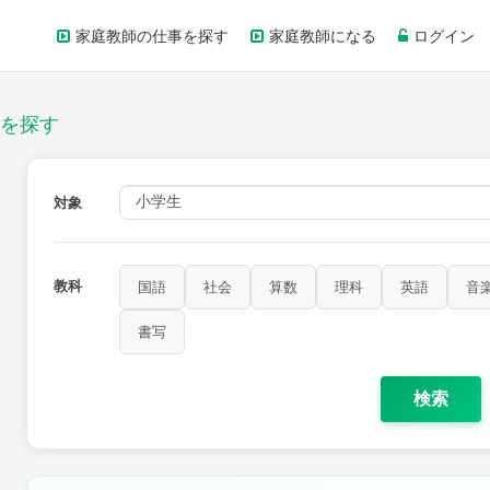
家庭教師の仕事を探す
家庭教師になる
ログイン
を探す
対象
教科
国語
社会
算数
理科
英語
音
書写
検索
家庭科
保健・体育
図画工作
書写