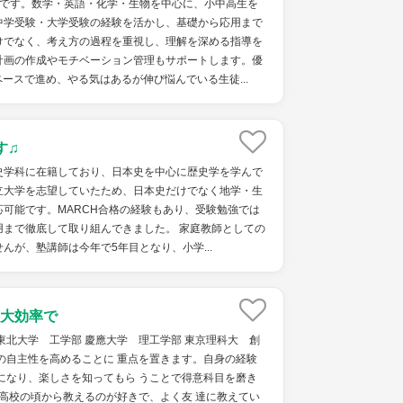
者です。数学・英語・化学・生物を中心に、小中高生を
中学受験・大学受験の経験を活かし、基礎から応用まで
けでなく、考え方の過程を重視し、理解を深める指導を
計画の作成やモチベーション管理もサポートします。優
ースで進め、やる気はあるが伸び悩んでいる生徒...
す♫
史学科に在籍しており、日本史を中心に歴史学を学んで
立大学を志望していたため、日本史だけでなく地学・生
可能です。MARCH合格の経験もあり、受験勉強では
用まで徹底して取り組んできました。 家庭教師としての
んが、塾講師は今年で5年目となり、小学...
大効率で
東北大学 工学部 慶應大学 理工学部 東京理科大 創
の自主性を高めることに 重点を置きます。自身の経験
になり、楽しさを知ってもら うことで得意科目を磨き
 高校の頃から教えるのが好きで、よく友 達に教えてい