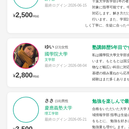
千葉大学医学部1年の
最終ログイン:2026-06-15
対象に指導可能です。
2,500
対応します。解き方だ
¥
/時給
行います。また、学習
しく丁寧に、生徒に合ったペ
ゆい
塾講師歴5年目で
(23)女性
國學院大學
私は國學院大學文学部
文学部
います。もともとは国
最終ログイン:2026-08-04
物など幅広い科目に対応
2,800
基礎の積み重ねから応
¥
/時給
経験はまだ多くありませ
ささ
勉強を楽しんで最
(18)男性
慶應義塾大学
合格をいただいた大学 
理工学部
域情報学部 指導は生徒
最終ログイン:2026-05-21
をもとに、 勉強を好き
3,500
勉強量も増やし ます。