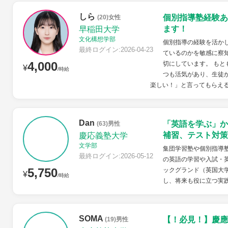
しら
個別指導塾経験あ
(20)女性
ます！
早稲田大学
文化構想学部
個別指導の経験を活か
最終ログイン:2026-04-23
ているのかを敏感に察
4,000
切にしています。 も
¥
/時給
つも活気があり、生徒
楽しい！」と言ってもらえ
Dan
「英語を学ぶ」か
(63)男性
補習、テスト対策
慶応義塾大学
文学部
集団学習塾や個別指導
最終ログイン:2026-05-12
の英語の学習や入試・
5,750
ックグランド（英国大
¥
/時給
し、将来も役に立つ実
SOMA
【！必見！】慶應
(19)男性