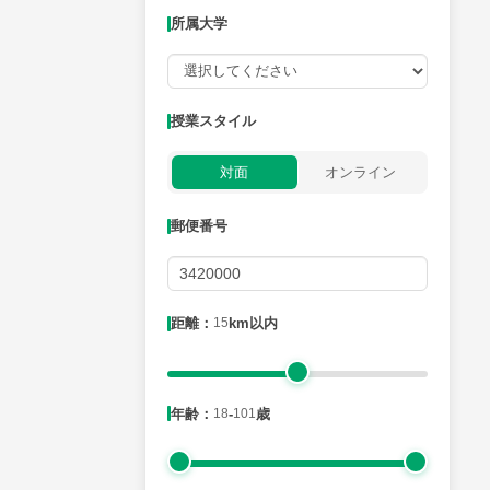
所属大学
授業可能日
授業スタイル
月曜日
火曜日
水曜日
木曜日
金曜日
対面
オンライン
所属大学
郵便番号
距離：15km以内
距離：
15
km以内
年齢：18-101歳
年齢：
18
-
101
歳
性別