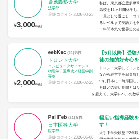
慶應義塾大学
私は、東京都立豊多摩高
法学部
高校を11ヶ月間休学
最終ログイン:2026-03-23
一員として過ごし、コ
3,000
るレベルまで英語力を
¥
/時給
一年間本気で世界史のみ
eebKec
【5月以降】受験
(21)男性
徒の知的好奇心を
トロント大学
コンピュータサイエンス・
トロント大学にてコン
物理学二重専攻／経営学副
ながら経営学を副専攻
専攻
2,000
中に日本に一時帰国し
最終ログイン:2026-02-25
¥
/時給
月ほどの短い期間とは
を超えて、大学レベルの数学
PsHFeb
幅広い指導経験を
(21)女性
す！
日本医科大学
医学部
大手中学受験塾で2年
最終ログイン:2026-06-06