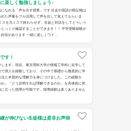
に楽しく勉強しましょう♪
気になれる「声を出す授業」です 社会や国語の暗記物は
われた声量をフル活用して声を出して覚えてもらいま
凡ミスを凡ミスで終わらせず、生徒と対話をしてどういう
をじっくり確認することができます！！ 中学受験経験が
信があります 一緒に楽しくワイ...
です！
申します。現在、東京理科大学の情報工学科に在学して
験で浪人を経験しており、その中で基礎から徹底的に学
方法と本質的な理解力を身につけました。この経験か
のか」「どう説明すれば理解できるのか」を具体的に把
線に立った指導が可能です。指導経験は多くありません
績が伸びない生徒様は是非お声掛