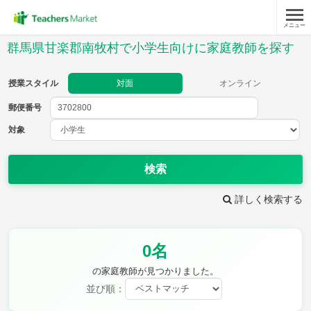
メニュー
授業スタイル
群馬県甘楽郡南牧村で小学生向けに家庭教師を探す
対面
オンライン
授業スタイル
対面
オンライン
郵便番号
郵便
番号
対象
対象
検索
詳しく検索する
教科
0名
国語
社会
算数
理科
英語
音楽
の家庭教師が見つかりました。
家庭科
保健・体育
並び順：
図画工作
書写