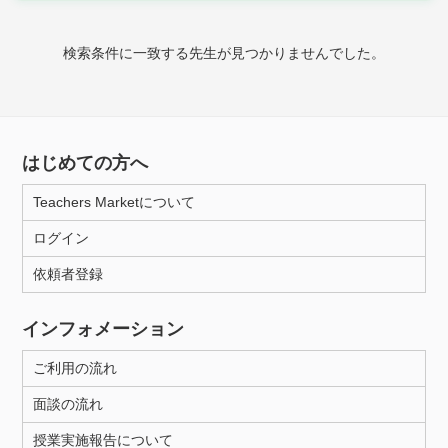
時給：¥1,000 ～ ¥10,000
検索条件に一致する先生が見つかりませんでした。
授業可能日
月曜日
火曜日
水曜日
木曜日
金曜日
はじめての方へ
土曜日
日曜日
Teachers Marketについて
ログイン
所属大学
依頼者登録
インフォメーション
距離：15km以内
ご利用の流れ
面談の流れ
年齢：18-101歳
授業実施報告について