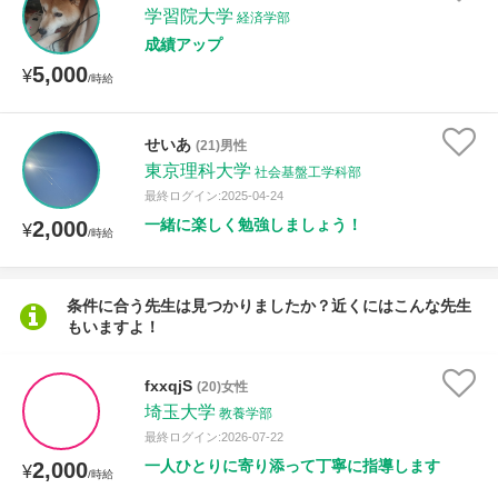
学習院大学
経済学部
成績アップ
5,000
¥
/時給
せいあ
(21)男性
東京理科大学
社会基盤工学科部
最終ログイン:2025-04-24
一緒に楽しく勉強しましょう！
2,000
¥
/時給
条件に合う先生は見つかりましたか？近くにはこんな先生
もいますよ！
fxxqjS
(20)女性
埼玉大学
教養学部
最終ログイン:2026-07-22
一人ひとりに寄り添って丁寧に指導します
2,000
¥
/時給