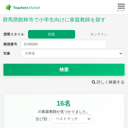
メニュー
授業スタイル
群馬県館林市で小学生向けに家庭教師を探す
対面
オンライン
授業スタイル
対面
オンライン
郵便番号
郵便
番号
対象
対象
検索
詳しく検索する
教科
16名
国語
社会
算数
理科
英語
音楽
の家庭教師が見つかりました。
家庭科
保健・体育
並び順：
図画工作
書写