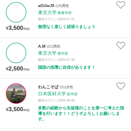
aGUwJ0
(19)男性
東京大学
教養学部
最終ログイン:2026-07-31
無理なく楽しく頑張りましょう
3,500
¥
/時給
A.M
(21)男性
東京大学
農学部
最終ログイン:2026-07-30
国語の指導に自信があります！
2,500
¥
/時給
わんこそば
(21)女性
日本医科大学
医学部
最終ログイン:2026-08-06
多数の経験から生徒様のことを第一に考えた指
3,500
¥
/時給
導を行います！！どうぞよろしくお願いしま
す。