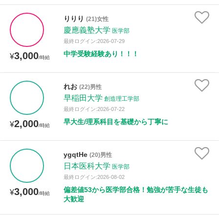
りりり
(21)女性
慶應義塾大学
医学部
最終ログイン:2026-07-29
中学受験経験あり！！！
3,000
¥
/時給
れお
(22)男性
早稲田大学
創造理工学部
最終ログイン:2026-07-22
早大生/理系科目を基礎から丁寧に
2,000
¥
/時給
ygqtHe
(20)男性
日本医科大学
医学部
最終ログイン:2026-08-02
偏差値53から医学部合格！勉強が苦手な生徒も
3,000
¥
/時給
大歓迎