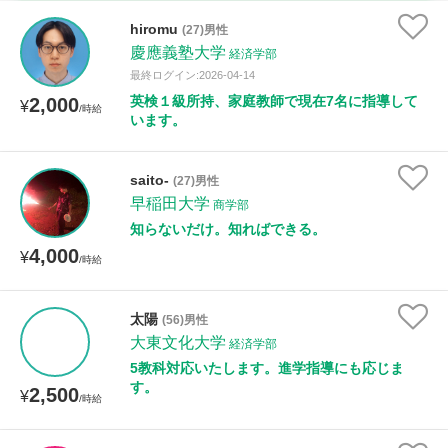
時給：¥1,000 ～ ¥10,000
hiromu
(27)男性
慶應義塾大学
経済学部
最終ログイン:2026-04-14
英検１級所持、家庭教師で現在7名に指導して
2,000
授業可能日
¥
/時給
います。
月曜日
火曜日
水曜日
木曜日
金曜日
saito-
(27)男性
土曜日
日曜日
早稲田大学
商学部
知らないだけ。知ればできる。
所属大学
4,000
¥
/時給
太陽
(56)男性
距離：15km以内
大東文化大学
経済学部
5教科対応いたします。進学指導にも応じま
す。
2,500
¥
/時給
年齢：18-101歳