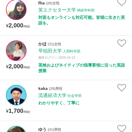
Ria
(26)女性
英エクセター大学
神経学科部
性別
対面もオンラインも対応可能。皆様に生きた英
語を。
2,000
¥
/時給
かほ
(31)女性
早稲田大学
人間科学部
最終ログイン:2025-10-13
英検およびネイティブの指導要領に沿った英語
2,000
¥
/時給
授業
kaka
(29)男性
流通経済大学
社会学部
わかりやすく、丁寧に
1,700
¥
/時給
ゆう
(41)男性