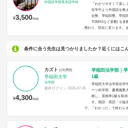
外国語学部英米語学科
『わかりやすくて楽しく
在学中より外国語を教え
3,500
合塾、早稲田塾、早稲
¥
/時給
TOMASなど多数) 
携わり、現在に至ります。ま
条件に合う先生は見つかりましたか？近くにはこ
カズト
早稲田法学部｜早
(19)男性
1級
早稲田大学
法学部
早稲田大学法学部在学
最終ログイン:2026-07-06
ーツ科学部、慶應義塾
4,300
格し、英検準1級を取得
¥
/時給
す。国語・英語・小論
で、「わかった」で終わらず