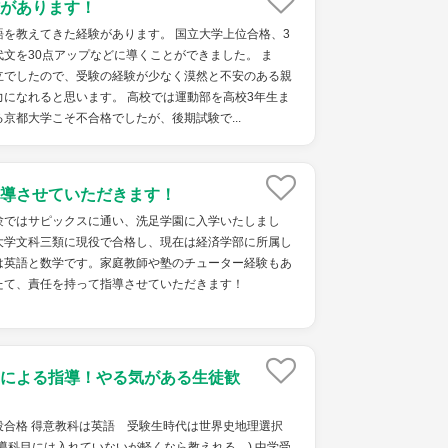
があります！
を教えてきた経験があります。 国立大学上位合格、3
文を30点アップなどに導くことができました。 ま
立でしたので、受験の経験が少なく漠然と不安のある親
になれると思います。 高校では運動部を高校3年生ま
京都大学こそ不合格でしたが、後期試験で...
導させていただきます！
験ではサピックスに通い、洗足学園に入学いたしまし
大学文科三類に現役で合格し、現在は経済学部に所属し
は英語と数学です。家庭教師や塾のチューター経験もあ
たて、責任を持って指導させていただきます！
による指導！やる気がある生徒歓
役合格 得意教科は英語 受験生時代は世界史地理選択
導科目には入れていないが軽くなら教えれる。) 中学受