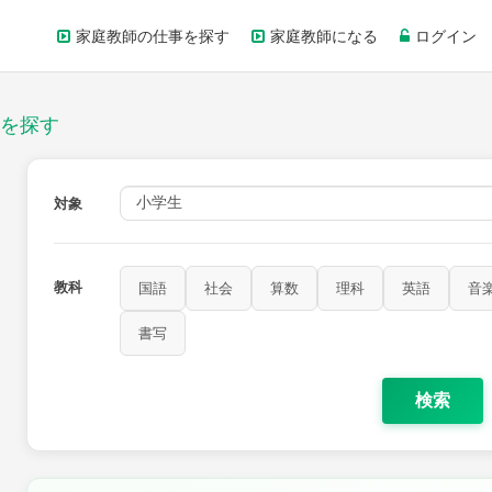
家庭教師の仕事を探す
家庭教師になる
ログイン
を探す
対象
教科
国語
社会
算数
理科
英語
音
書写
検索
家庭科
保健・体育
図画工作
書写