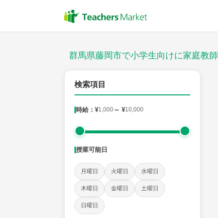
授業スタイル
対面
群馬県藤岡市で小学生向けに家庭教師
郵便番号
検索項目
時給：¥
1,000
～ ¥
10,000
対象
授業可能日
教科
月曜日
火曜日
水曜日
国語
社会
算数
理科
英語
音楽
木曜日
金曜日
土曜日
日曜日
時給：¥1,000 ～ ¥10,000