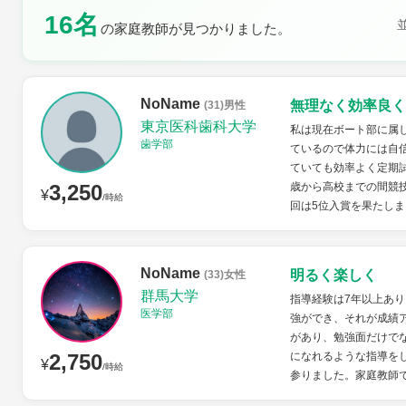
16名
の家庭教師が見つかりました。
土曜日
日曜日
NoName
無理なく効率良く
(31)男性
東京医科歯科大学
私は現在ボート部に属
歯学部
ているので体力には自
ていても効率よく定期試
3,250
歳から高校までの間競
¥
/時給
回は5位入賞を果たしま
NoName
明るく楽しく
(33)女性
群馬大学
指導経験は7年以上あり
医学部
強ができ、それが成績
があり、勉強面だけで
2,750
になれるような指導を
¥
/時給
参りました。家庭教師で