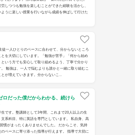
苦労しつつも勉強を楽しむことができた経験を活かし、
いように楽しい授業を行いながら成績を伸ばして行けた
、生徒一人ひとりのペースに合わせて、分からないところ
ことを大切にしています。「勉強が苦手」「何から始め
」という方でも安心して取り組めるよう、丁寧で分かり
す。 勉強は、一人で悩むよりも誰かと一緒に取り組むこ
とが増えていきます。分からないこ...
ゼロだった僕だからわかる、続けら
生です。塾講師として3年間、これまで20人以上の生
。文系科目、特に英語を専門としています。 私自身、高
習慣がまったくありませんでした。 だからこそ、気持
徒のペースに寄り添った指導が行えます。 指導で大切に