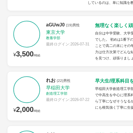
しているのは、単に知識を教
aGUwJ0
無理なく楽しく頑
(19)男性
東京大学
自分は中学受験、大学
教養学部
でした。 初めは1番下
最終ログイン:2026-07-31
ことで高二の末にその
3,500
力は仕方次第でどんな
¥
/時給
を見つけ、頑張りまし
れお
早大生/理系科目
(22)男性
早稲田大学
早稲田大学創造理工学
創造理工学部
で中高生を中心に理系
最終ログイン:2026-07-22
ら丁寧になぜそうなる
2,000
にも根気強く丁寧に生
¥
/時給