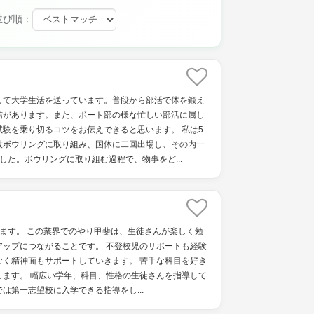
並び順：
して大学生活を送っています。普段から部活で体を鍛え
信があります。また、ボート部の様な忙しい部活に属し
験を乗り切るコツをお伝えできると思います。 私は5
技ボウリングに取り組み、国体に二回出場し、その内一
した。ボウリングに取り組む過程で、物事をど...
ます。 この業界でのやり甲斐は、生徒さんが楽しく勉
アップにつながることです。 不登校児のサポートも経験
なく精神面もサポートしていきます。 苦手な科目を好き
します。 幅広い学年、科目、性格の生徒さんを指導して
は第一志望校に入学できる指導をし...