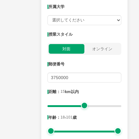
所属大学
授業可能日
授業スタイル
月曜日
火曜日
水曜日
木曜日
金曜日
対面
オンライン
所属大学
郵便番号
距離：15km以内
距離：
15
km以内
年齢：18-101歳
年齢：
18
-
101
歳
性別