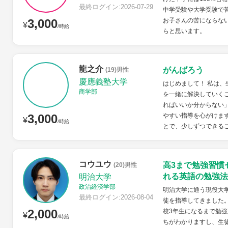
最終ログイン:2026-07-29
中学受験や大学受験で
3,000
お子さんの苦にならな
¥
/時給
らと思います。
龍之介
がんばろう
(19)男性
慶應義塾大学
はじめまして！ 私は
商学部
を一緒に解決していく
ればいいか分からない
3,000
やすい指導を心がけま
¥
/時給
とで、少しずつできるこ
コウユウ
高3まで勉強習慣
(20)男性
れる英語の勉強法
明治大学
政治経済学部
明治大学に通う現役大学
最終ログイン:2026-08-04
徒を指導してきました
2,000
校3年生になるまで勉強
¥
/時給
ちがわかりますし、生