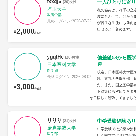
fxxqjS
一人ひとりに寄り
(20)女性
埼玉大学
私の強みは、相手の立
教養学部
度に合わせて、分かる
最終ログイン:2026-07-22
が苦手な生徒にも前向
2,000
出せるよう努めます。
¥
/時給
ygqtHe
偏差値53から医
(20)男性
迎
日本医科大学
医学部
現在、日本医科大学医学
最終ログイン:2026-08-02
部、東邦大学医学部、
3,000
た。また、国立医学部
¥
/時給
ト対策にも対応できます
を目指して勉強してきました
りりり
中学受験経験あり
(21)女性
慶應義塾大学
中学受験では栄東や浦
医学部
けた中学には100%合