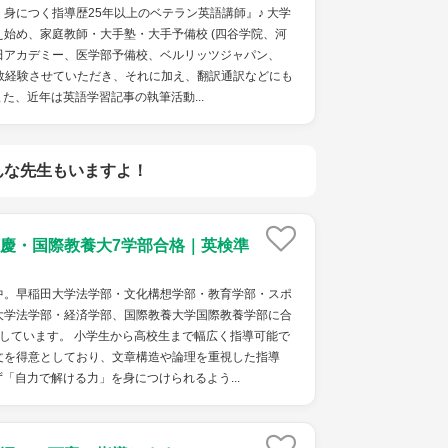
身につく指導歴25年以上のベテラン英語講師』♪ 大学
始め、家庭教師・大手塾・大手予備校 (四谷学院、河
田アカデミー、医学部予備校、ベルリッツジャパン、
を多数経験させていただき、それに加え、翻訳通訳などにも
た、近年は英語学習記事の執筆活動...
んな先生もいますよ！
慶・国際教養大7学部合格｜英検準
中。早稲田大学法学部・文化構想学部・教育学部・スポ
大学法学部・経済学部、国際教養大学国際教養学部に合
しています。 小学生から高校生まで幅広く指導可能で
文を得意としており、文章構造や論理を重視した指導
「自力で解ける力」を身につけられるよう...