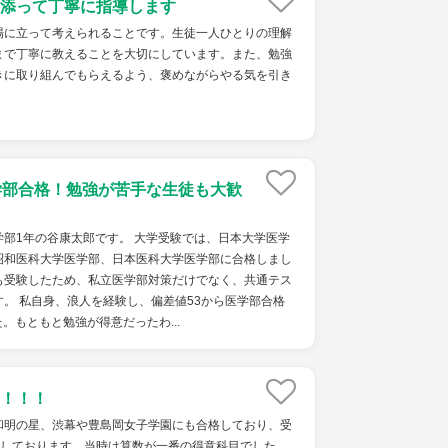
添って丁寧に指導します
場に立って考えられることです。生徒一人ひとりの理解
まで丁寧に教えることを大切にしています。また、勉強
きに取り組んでもらえるよう、褒めながらやる気を引き
学部合格！勉強が苦手な生徒も大歓
部1年の谷康太郎です。 大学受験では、日本大学医学
昭和医科大学医学部、日本医科大学医学部に合格しまし
も受験したため、私立医学部対策だけでなく、共通テス
。 私自身、浪人を経験し、偏差値53から医学部合格
。もともと勉強が得意だったわ...
！！！
和明の星、渋幕や豊島岡女子学園にも合格しており、受
格しております。当時は算数が一番の得意科目でした。