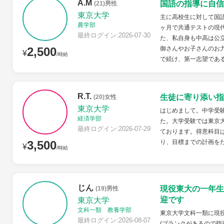
A.M
国語の指導に自信
(21)男性
東京大学
主に高校生に対して国語
農学部
ヶ月で共通テストの現代
最終ログイン:2026-07-30
た、私自身も中高は公
2,500
御さんやお子さんのお力
¥
/時給
で続け、第一志望である
R.T.
生徒に寄り添い指
(20)女性
東京大学
はじめまして。中学受
経済学部
た。大学受験では東京
最終ログイン:2026-07-29
ております。得意科目
3,500
り、目標までの計画を
¥
/時給
じん
現役東大の一年生
(19)男性
迎です
東京大学
文科一類 教養学部
東京大学文科一類に現
最終ログイン:2026-08-07
(ブランクがあるので指