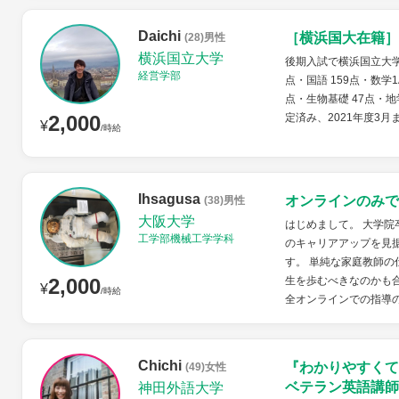
Daichi
［横浜国大在籍］
(28)男性
横浜国立大学
後期入試で横浜国立大学
経営学部
点・国語 159点・数学1
点・生物基礎 47点・地
2,000
定済み、2021年度3
¥
/時給
Ihsagusa
オンラインのみで
(38)男性
大阪大学
はじめまして。 大学
工学部機械工学学科
のキャリアアップを見
す。 単純な家庭教師
2,000
生を歩むべきなのかも
¥
/時給
全オンラインでの指導のみ
Chichi
『わかりやすくて
(49)女性
ベテラン英語講師
神田外語大学