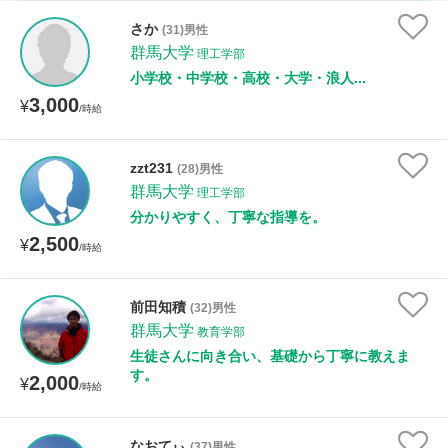
時給：¥1,000 ～ ¥10,000
さか
(31)男性
群馬大学
理工学部
小学校・中学校・高校・大学・浪人...
3,000
授業可能日
¥
/時給
月曜日
火曜日
水曜日
木曜日
金曜日
zzt231
(28)男性
群馬大学
土曜日
日曜日
理工学部
分かりやすく、丁寧な指導を。
2,500
¥
所属大学
/時給
前田知積
(32)男性
群馬大学
教育学部
距離：15km以内
生徒さんに向き合い、基礎から丁寧に教えま
す。
2,000
¥
/時給
年齢：18-101歳
なおてぃ
(37)男性