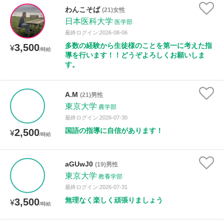
わんこそば
(21)女性
日本医科大学
医学部
最終ログイン:2026-08-06
多数の経験から生徒様のことを第一に考えた指
3,500
¥
/時給
導を行います！！どうぞよろしくお願いしま
す。
A.M
(21)男性
東京大学
農学部
最終ログイン:2026-07-30
国語の指導に自信があります！
2,500
¥
/時給
aGUwJ0
(19)男性
東京大学
教養学部
最終ログイン:2026-07-31
無理なく楽しく頑張りましょう
3,500
¥
/時給