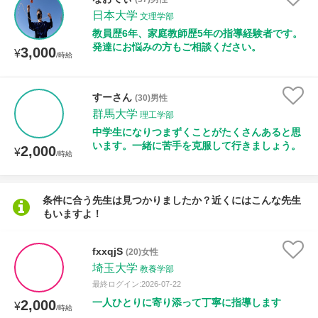
日本大学
文理学部
教員歴6年、家庭教師歴5年の指導経験者です。
性別
発達にお悩みの方もご相談ください。
3,000
¥
/時給
すーさん
(30)男性
群馬大学
理工学部
中学生になりつまずくことがたくさんあると思
います。一緒に苦手を克服して行きましょう。
2,000
¥
/時給
条件に合う先生は見つかりましたか？近くにはこんな先生
もいますよ！
fxxqjS
(20)女性
埼玉大学
教養学部
最終ログイン:2026-07-22
一人ひとりに寄り添って丁寧に指導します
2,000
¥
/時給