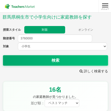
メニュー
授業スタイル
群馬県桐生市で小学生向けに家庭教師を探す
対面
オンライン
授業スタイル
対面
オンライン
郵便番号
郵便
番号
対象
対象
検索
詳しく検索する
教科
16名
国語
社会
算数
理科
英語
音楽
の家庭教師が見つかりました。
家庭科
保健・体育
並び順：
図画工作
書写