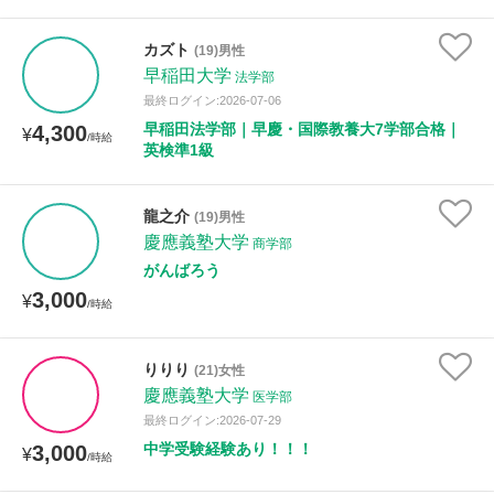
カズト
(19)男性
早稲田大学
法学部
最終ログイン:2026-07-06
早稲田法学部｜早慶・国際教養大7学部合格｜
4,300
¥
/時給
英検準1級
龍之介
(19)男性
慶應義塾大学
商学部
がんばろう
3,000
¥
/時給
りりり
(21)女性
慶應義塾大学
医学部
最終ログイン:2026-07-29
中学受験経験あり！！！
3,000
¥
/時給