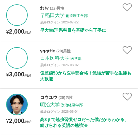
れお
(22)男性
早稲田大学
創造理工学部
最終ログイン:2026-07-22
早大生/理系科目を基礎から丁寧に
2,000
¥
/時給
ygqtHe
(20)男性
日本医科大学
医学部
最終ログイン:2026-08-02
偏差値53から医学部合格！勉強が苦手な生徒も
3,000
¥
/時給
大歓迎
コウユウ
(20)男性
明治大学
政治経済学部
最終ログイン:2026-08-04
高3まで勉強習慣ゼロだった僕だからわかる、
2,000
¥
/時給
続けられる英語の勉強法