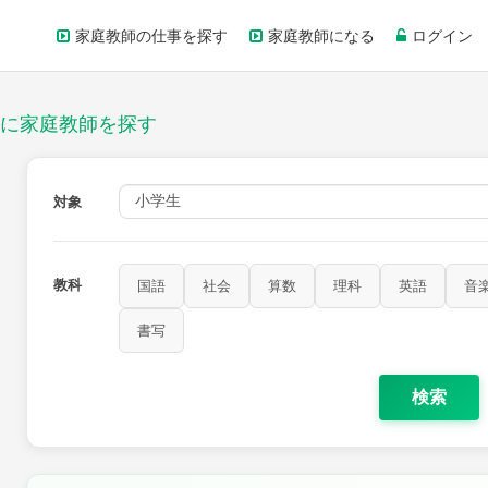
家庭教師の仕事を探す
家庭教師になる
ログイン
に家庭教師を探す
対象
教科
国語
社会
算数
理科
英語
音
書写
検索
家庭科
保健・体育
図画工作
書写