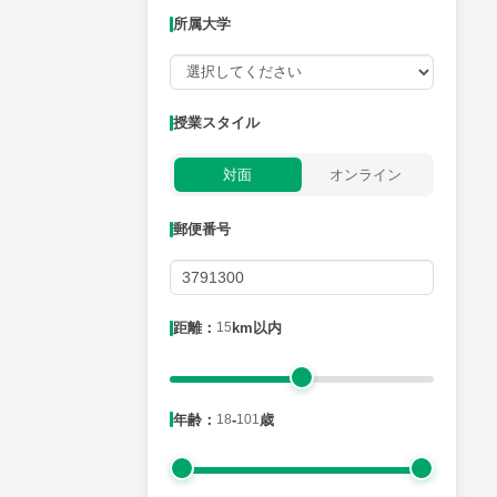
所属大学
授業可能日
授業スタイル
月曜日
火曜日
水曜日
木曜日
金曜日
対面
オンライン
所属大学
郵便番号
距離：15km以内
距離：
15
km以内
年齢：18-101歳
年齢：
18
-
101
歳
性別