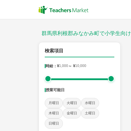
授業スタイル
対面
群馬県利根郡みなかみ町で小学生向け
郵便番号
検索項目
時給：¥
1,000
～ ¥
10,000
対象
授業可能日
教科
月曜日
火曜日
水曜日
国語
社会
算数
理科
英語
音楽
木曜日
金曜日
土曜日
日曜日
時給：¥1,000 ～ ¥10,000