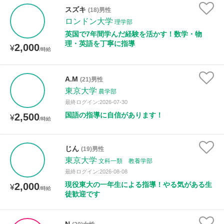
スズキ
(18)男性
ロンドン大学
理学部
英国で7年間学んだ経験を活かす！数学・物
理・英語を丁寧に指導
2,000
¥
/時給
A.M
(21)男性
東京大学
農学部
最終ログイン:2026-07-30
国語の指導に自信があります！
2,500
¥
/時給
じん
(19)男性
東京大学
文科一類 教養学部
最終ログイン:2026-08-08
現役東大の一年生による指導！やる気がある生
2,000
¥
/時給
徒歓迎です