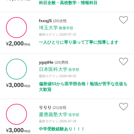
科目全般・高校数学・情報科目
fxxqjS
(20)女性
埼玉大学
教養学部
最終ログイン:2026-07-22
一人ひとりに寄り添って丁寧に指導します
2,000
¥
/時給
ygqtHe
(20)男性
日本医科大学
医学部
最終ログイン:2026-08-02
偏差値53から医学部合格！勉強が苦手な生徒も
3,000
¥
/時給
大歓迎
りりり
(21)女性
慶應義塾大学
医学部
最終ログイン:2026-07-29
中学受験経験あり！！！
3,000
¥
/時給