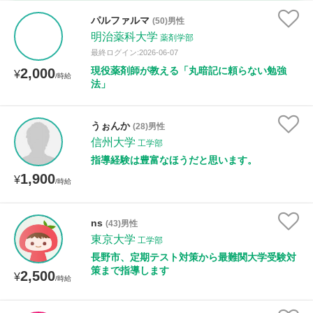
時給：¥1,000 ～ ¥10,000
パルファルマ
(50)男性
明治薬科大学
薬剤学部
最終ログイン:2026-06-07
現役薬剤師が教える「丸暗記に頼らない勉強
2,000
授業可能日
¥
/時給
法」
月曜日
火曜日
水曜日
木曜日
金曜日
うぉんか
(28)男性
土曜日
日曜日
信州大学
工学部
指導経験は豊富なほうだと思います。
所属大学
1,900
¥
/時給
ns
(43)男性
距離：15km以内
東京大学
工学部
長野市、定期テスト対策から最難関大学受験対
策まで指導します
2,500
¥
/時給
年齢：18-101歳