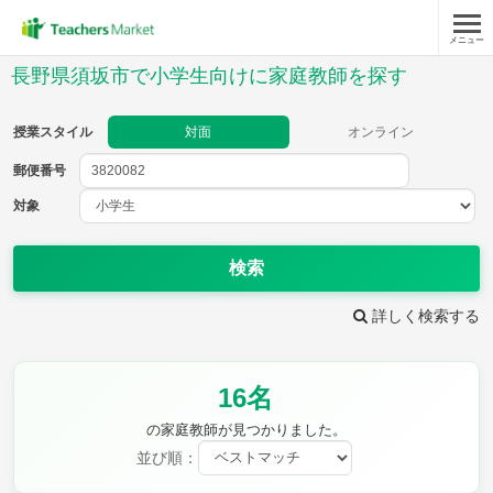
メニュー
授業スタイル
長野県須坂市で小学生向けに家庭教師を探す
対面
オンライン
授業スタイル
対面
オンライン
郵便番号
郵便
番号
対象
対象
検索
詳しく検索する
教科
16名
国語
社会
算数
理科
英語
音楽
の家庭教師が見つかりました。
家庭科
保健・体育
並び順：
図画工作
書写