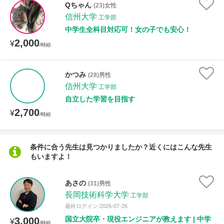
Qちゃん
(23)女性
信州大学
工学部
性別
中学生全科目対応可！女の子でも安心！
2,000
¥
/時給
かつみ
(28)男性
信州大学
工学部
自立した学習を目指す
2,700
¥
/時給
条件に合う先生は見つかりましたか？近くにはこんな先生
もいますよ！
あさの
(31)男性
長岡技術科学大学
工学部
最終ログイン:2026-07-26
国立大院卒・現役エンジニアが教えます | 中学
3,000
¥
/時給