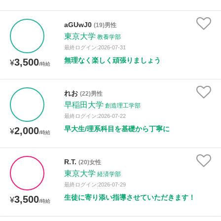
aGUwJ0
(19)男性
東京大学
教養学部
最終ログイン:2026-07-31
無理なく楽しく頑張りましょう
3,500
¥
/時給
れお
(22)男性
早稲田大学
創造理工学部
最終ログイン:2026-07-22
早大生/理系科目を基礎から丁寧に
2,000
¥
/時給
R.T.
(20)女性
東京大学
経済学部
最終ログイン:2026-07-29
生徒に寄り添い指導させていただきます！
3,500
¥
/時給