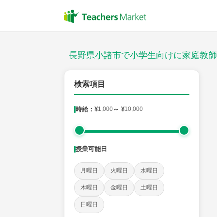
授業スタイル
対面
長野県小諸市で小学生向けに家庭教師
郵便番号
検索項目
時給：¥
1,000
～ ¥
10,000
対象
授業可能日
教科
月曜日
火曜日
水曜日
国語
社会
算数
理科
英語
音楽
木曜日
金曜日
土曜日
日曜日
時給：¥1,000 ～ ¥10,000