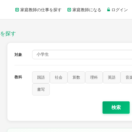
家庭教師の仕事を探す
家庭教師になる
ログイン
を探す
対象
教科
国語
社会
算数
理科
英語
音
書写
検索
家庭科
保健・体育
図画工作
書写