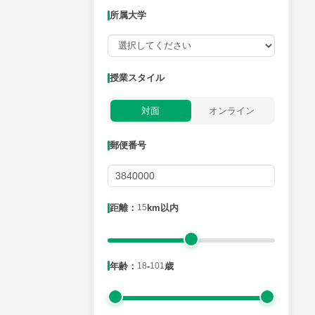
所属大学
授業可能日
授業スタイル
月曜日
火曜日
水曜日
木曜日
金曜日
対面
オンライン
所属大学
郵便番号
距離：15km以内
距離：
15
km以内
年齢：18-101歳
年齢：
18
-
101
歳
性別