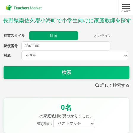
メニュー
授業スタイル
長野県南佐久郡小海町で小学生向けに家庭教師を探す
対面
オンライン
授業スタイル
対面
オンライン
郵便番号
郵便
番号
対象
対象
検索
詳しく検索する
教科
0名
国語
社会
算数
理科
英語
音楽
の家庭教師が見つかりました。
家庭科
保健・体育
並び順：
図画工作
書写