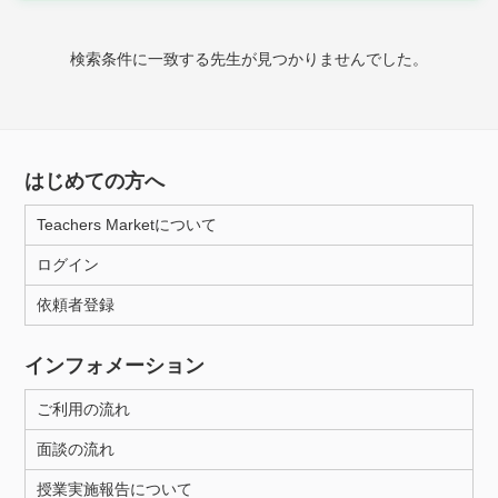
時給：¥1,000 ～ ¥10,000
検索条件に一致する先生が見つかりませんでした。
授業可能日
月曜日
火曜日
水曜日
木曜日
金曜日
はじめての方へ
土曜日
日曜日
Teachers Marketについて
ログイン
所属大学
依頼者登録
インフォメーション
距離：15km以内
ご利用の流れ
面談の流れ
年齢：18-101歳
授業実施報告について