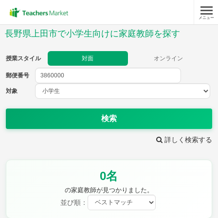
メニュー
授業スタイル
長野県上田市で小学生向けに家庭教師を探す
対面
オンライン
授業スタイル
対面
オンライン
郵便番号
郵便
番号
対象
対象
検索
詳しく検索する
教科
0名
国語
社会
算数
理科
英語
音楽
の家庭教師が見つかりました。
家庭科
保健・体育
並び順：
図画工作
書写