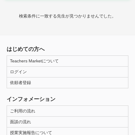
時給：¥1,000 ～ ¥10,000
検索条件に一致する先生が見つかりませんでした。
授業可能日
月曜日
火曜日
水曜日
木曜日
金曜日
はじめての方へ
土曜日
日曜日
Teachers Marketについて
ログイン
所属大学
依頼者登録
インフォメーション
距離：15km以内
ご利用の流れ
面談の流れ
年齢：18-101歳
授業実施報告について