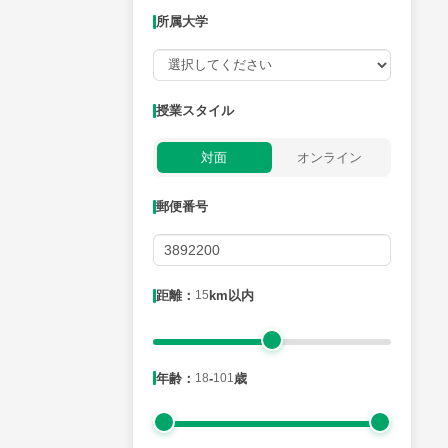
所属大学
授業可能日
授業スタイル
月曜日
火曜日
水曜日
木曜日
金曜日
対面
オンライン
所属大学
郵便番号
距離：15km以内
距離：
15
km以内
年齢：18-101歳
年齢：
18
-
101
歳
性別