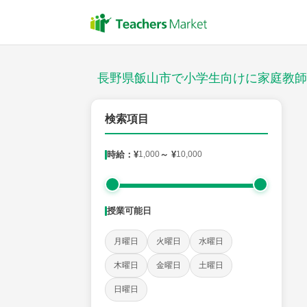
授業スタイル
対面
長野県飯山市で小学生向けに家庭教師
郵便番号
検索項目
時給：¥
1,000
～ ¥
10,000
対象
授業可能日
教科
月曜日
火曜日
水曜日
国語
社会
算数
理科
英語
音楽
木曜日
金曜日
土曜日
日曜日
時給：¥1,000 ～ ¥10,000