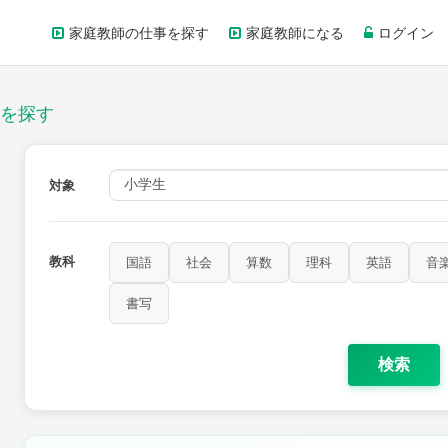
家庭教師の仕事を探す
家庭教師になる
ログイン
を探す
対象
教科
国語
社会
算数
理科
英語
音
書写
検索
家庭科
保健・体育
図画工作
書写