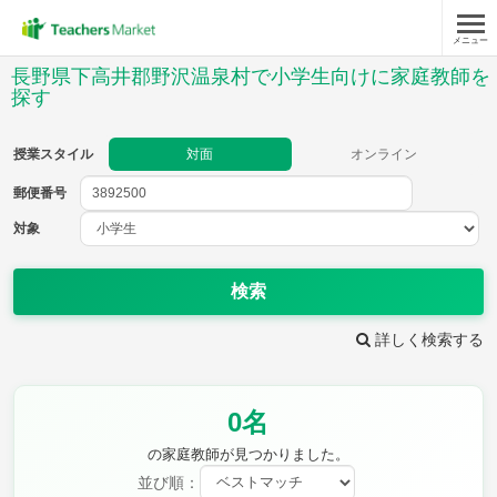
メニュー
授業スタイル
長野県下高井郡野沢温泉村で小学生向けに家庭教師を
探す
対面
オンライン
授業スタイル
対面
オンライン
郵便番号
郵便
番号
対象
対象
検索
詳しく検索する
教科
国語
社会
算数
0名
理科
英語
音楽
の家庭教師が見つかりました。
家庭科
保健・体育
図画工作
書写
並び順：