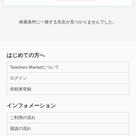
時給：¥1,000 ～ ¥10,000
検索条件に一致する先生が見つかりませんでした。
授業可能日
月曜日
火曜日
水曜日
木曜日
金曜日
はじめての方へ
土曜日
日曜日
Teachers Marketについて
所属大学
ログイン
依頼者登録
距離：15km以内
インフォメーション
ご利用の流れ
年齢：18-101歳
面談の流れ