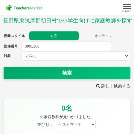
メニュー
授業スタイル
長野県東筑摩郡朝日村で小学生向けに家庭教師を探す
対面
オンライン
授業スタイル
対面
オンライン
郵便番号
郵便
番号
対象
対象
検索
詳しく検索する
教科
0名
国語
社会
算数
理科
英語
音楽
の家庭教師が見つかりました。
家庭科
保健・体育
並び順：
図画工作
書写