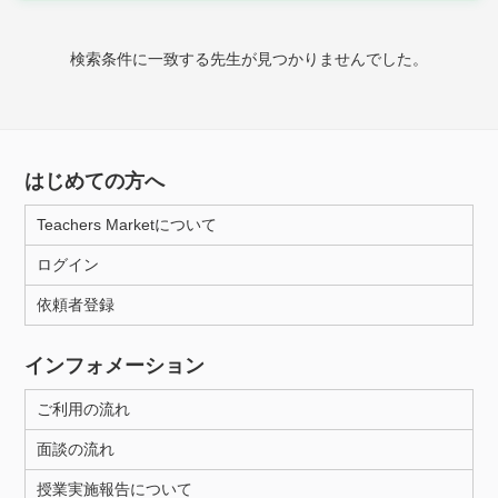
時給：¥1,000 ～ ¥10,000
検索条件に一致する先生が見つかりませんでした。
授業可能日
月曜日
火曜日
水曜日
木曜日
金曜日
はじめての方へ
土曜日
日曜日
Teachers Marketについて
ログイン
所属大学
依頼者登録
インフォメーション
距離：15km以内
ご利用の流れ
面談の流れ
年齢：18-101歳
授業実施報告について