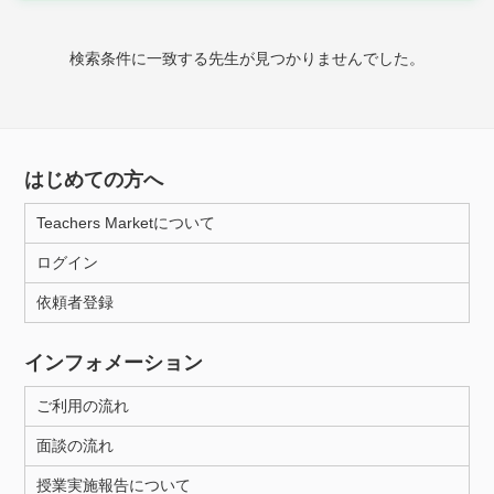
時給：¥1,000 ～ ¥10,000
検索条件に一致する先生が見つかりませんでした。
授業可能日
月曜日
火曜日
水曜日
木曜日
金曜日
はじめての方へ
土曜日
日曜日
Teachers Marketについて
ログイン
所属大学
依頼者登録
インフォメーション
距離：15km以内
ご利用の流れ
面談の流れ
年齢：18-101歳
授業実施報告について