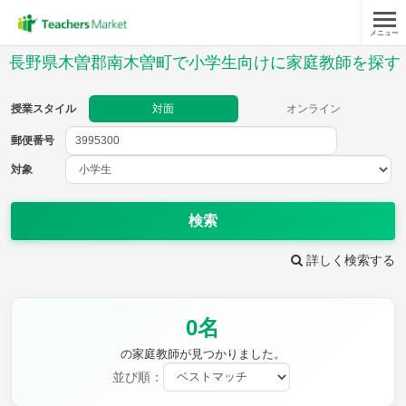
メニュー
授業スタイル
長野県木曽郡南木曽町で小学生向けに家庭教師を探す
対面
オンライン
授業スタイル
対面
オンライン
郵便番号
郵便
番号
対象
対象
検索
詳しく検索する
教科
0名
国語
社会
算数
理科
英語
音楽
の家庭教師が見つかりました。
家庭科
保健・体育
並び順：
図画工作
書写